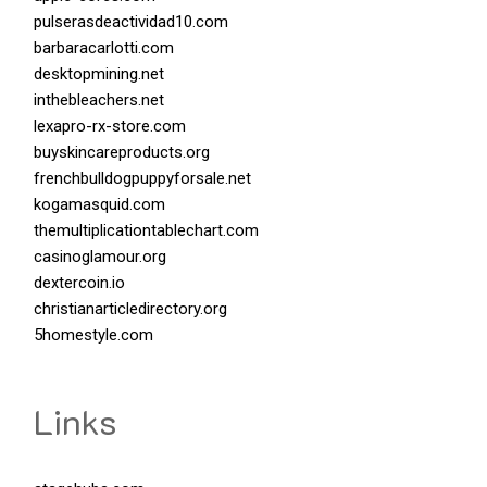
pulserasdeactividad10.com
barbaracarlotti.com
desktopmining.net
inthebleachers.net
lexapro-rx-store.com
buyskincareproducts.org
frenchbulldogpuppyforsale.net
kogamasquid.com
themultiplicationtablechart.com
casinoglamour.org
dextercoin.io
christianarticledirectory.org
5homestyle.com
Links