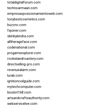
totaldigitalforum.com
technoarmaan.com
empresasposicionamientoweb.com
tonybestcosmetics.com
buzznc.com
fxjoiner.com
skinbykindra.com
alltherageface.com
codenational.com
progameexplorer.com
rockislandroastery.com
directselling-pro.com
revenuealarm.com
lurab.com
ignitioncoilguide.com
mytechcomputer.com
bioslot168.com
artsandcraftsauthority.com
webservicelive.com