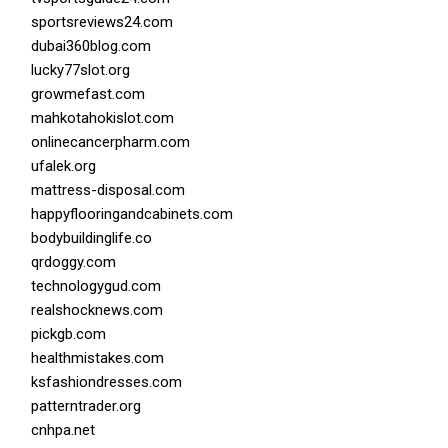
sportsreviews24.com
dubai360blog.com
lucky77slot.org
growmefast.com
mahkotahokislot.com
onlinecancerpharm.com
ufalek.org
mattress-disposal.com
happyflooringandcabinets.com
bodybuildinglife.co
qrdoggy.com
technologygud.com
realshocknews.com
pickgb.com
healthmistakes.com
ksfashiondresses.com
patterntrader.org
cnhpa.net