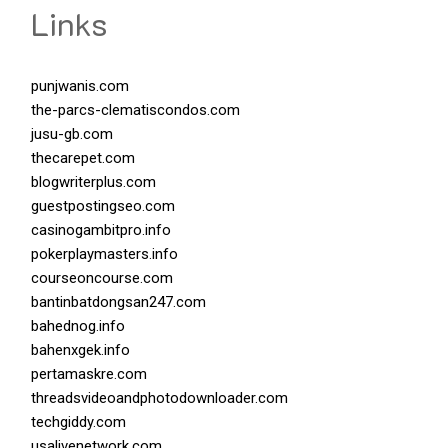
Links
punjwanis.com
the-parcs-clematiscondos.com
jusu-gb.com
thecarepet.com
blogwriterplus.com
guestpostingseo.com
casinogambitpro.info
pokerplaymasters.info
courseoncourse.com
bantinbatdongsan247.com
bahednog.info
bahenxgek.info
pertamaskre.com
threadsvideoandphotodownloader.com
techgiddy.com
usalivenetwork.com