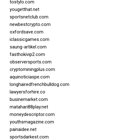
tostylo.com
yougetthat.net
sportsnetclub.com
newbestcrypto.com
oxfordsave.com
iclassicgames.com
saung-artikel.com
fasthokivip2.com
observersports.com
cryptominingplus.com
aquinoticiaspe.com
longhairedfrenchbulldog.com
lawyersforhire.co
businemarket.com
matahari88play.net
moneydescriptor.com
youthsmagazine.com
painaidee.net
sportsdarkest.com