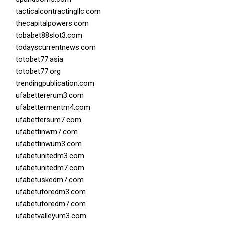
tacticalcontractingllc.com
thecapitalpowers.com
tobabet88slot3.com
todayscurrentnews.com
totobet77.asia
totobet77.org
trendingpublication.com
ufabettererum3.com
ufabettermentm4.com
ufabettersum7.com
ufabettinwm7.com
ufabettinwum3.com
ufabetunitedm3.com
ufabetunitedm7.com
ufabetuskedm7.com
ufabetutoredm3.com
ufabetutoredm7.com
ufabetvalleyum3.com