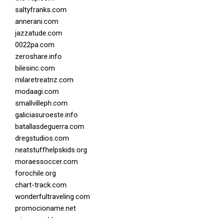
saltyfranks.com
annerani.com
jazzatude.com
0022pa.com
zeroshare.info
bilesinc.com
milaretreatnz.com
modaagi.com
smallvilleph.com
galiciasuroeste.info
batallasdeguerra.com
dregstudios.com
neatstuffhelpskids.org
moraessoccer.com
forochile.org
chart-track.com
wonderfultraveling.com
promocioname.net