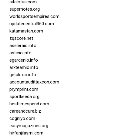
sitalotus.com
supernotes.org
worldsportsempires.com
updatecentral360.com
katamastah.com
zqscore.net
aseleraio.info
asticio.info
egardenio.info
arxteamio.info
getalexio.info
accountaudittaxcon.com
prymprint.com
sportkeeda.org
besttimespend.com
careandcure.biz
cogniyo.com
easymagazines.org
hirfanjilasmi.com