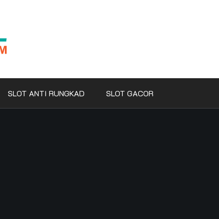
SLOT ANTI RUNGKAD
SLOT GACOR