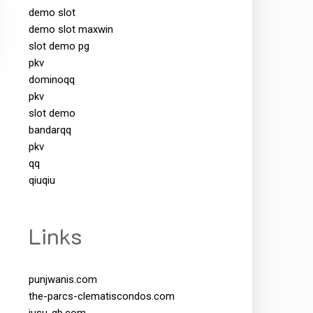
demo slot
demo slot maxwin
slot demo pg
pkv
dominoqq
pkv
slot demo
bandarqq
pkv
qq
qiuqiu
Links
punjwanis.com
the-parcs-clematiscondos.com
jusu-gb.com