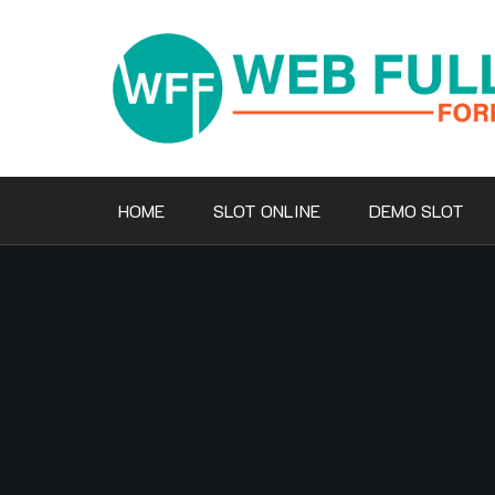
Skip
to
content
HOME
SLOT ONLINE
DEMO SLOT