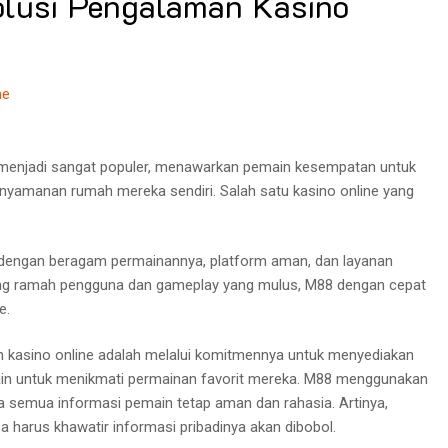
lusi Pengalaman Kasino
ne
ah menjadi sangat populer, menawarkan pemain kesempatan untuk
enyamanan rumah mereka sendiri. Salah satu kasino online yang
l dengan beragam permainannya, platform aman, dan layanan
ang ramah pengguna dan gameplay yang mulus, M88 dengan cepat
e.
 kasino online adalah melalui komitmennya untuk menyediakan
main untuk menikmati permainan favorit mereka. M88 menggunakan
a semua informasi pemain tetap aman dan rahasia. Artinya,
 harus khawatir informasi pribadinya akan dibobol.