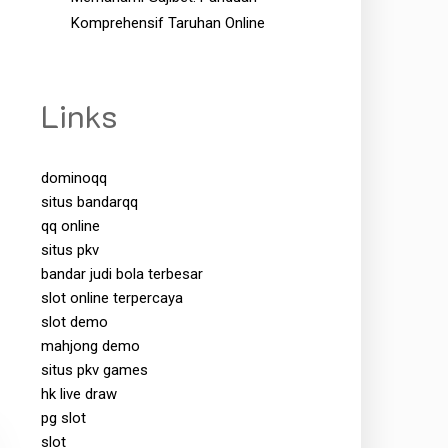
Komprehensif Taruhan Online
Links
dominoqq
situs bandarqq
qq online
situs pkv
bandar judi bola terbesar
slot online terpercaya
slot demo
mahjong demo
situs pkv games
hk live draw
pg slot
slot