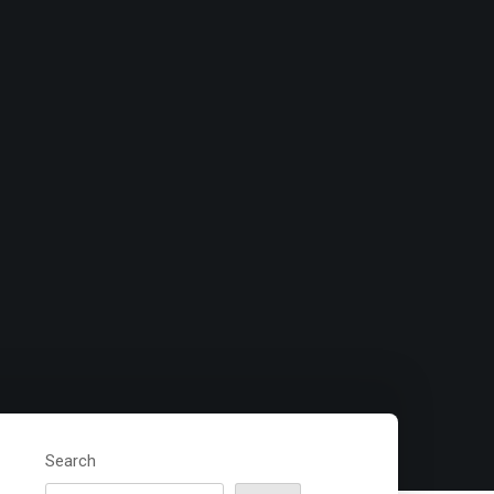
Search