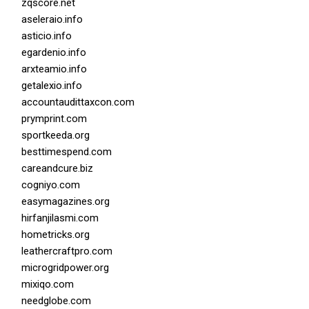
zqscore.net
aseleraio.info
asticio.info
egardenio.info
arxteamio.info
getalexio.info
accountaudittaxcon.com
prymprint.com
sportkeeda.org
besttimespend.com
careandcure.biz
cogniyo.com
easymagazines.org
hirfanjilasmi.com
hometricks.org
leathercraftpro.com
microgridpower.org
mixiqo.com
needglobe.com