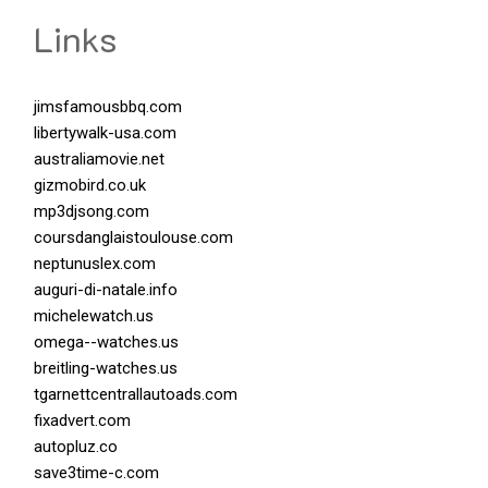
Links
jimsfamousbbq.com
libertywalk-usa.com
australiamovie.net
gizmobird.co.uk
mp3djsong.com
coursdanglaistoulouse.com
neptunuslex.com
auguri-di-natale.info
michelewatch.us
omega--watches.us
breitling-watches.us
tgarnettcentrallautoads.com
fixadvert.com
autopluz.co
save3time-c.com