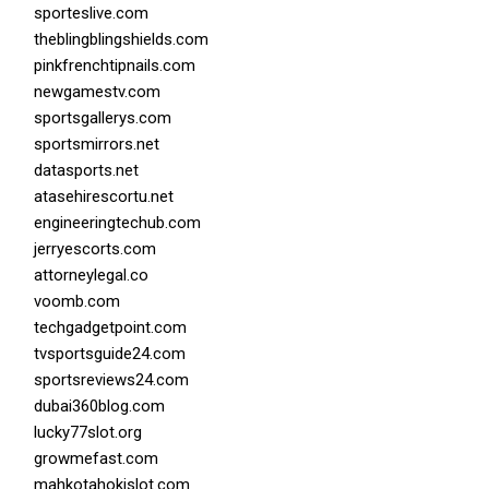
sporteslive.com
theblingblingshields.com
pinkfrenchtipnails.com
newgamestv.com
sportsgallerys.com
sportsmirrors.net
datasports.net
atasehirescortu.net
engineeringtechub.com
jerryescorts.com
attorneylegal.co
voomb.com
techgadgetpoint.com
tvsportsguide24.com
sportsreviews24.com
dubai360blog.com
lucky77slot.org
growmefast.com
mahkotahokislot.com