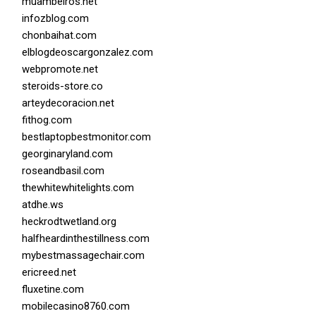
muambeiros.net
infozblog.com
chonbaihat.com
elblogdeoscargonzalez.com
webpromote.net
steroids-store.co
arteydecoracion.net
fithog.com
bestlaptopbestmonitor.com
georginaryland.com
roseandbasil.com
thewhitewhitelights.com
atdhe.ws
heckrodtwetland.org
halfheardinthestillness.com
mybestmassagechair.com
ericreed.net
fluxetine.com
mobilecasino8760.com