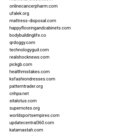
onlinecancerpharm.com
ufalek.org
mattress-disposal.com
happyflooringandcabinets.com
bodybuildinglife.co
qrdoggy.com
technologygud.com
realshocknews.com
pickgb.com
healthmistakes.com
ksfashiondresses.com
patterntrader.org
cnhpa.net
sitalotus.com
supernotes.org
worldsportsempires.com
updatecentral360.com
katamastah.com