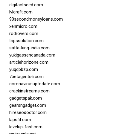
digitactseed.com
lvlcraft.com
90secondmoneyloans.com
xenmicro.com
rodrovers.com
tripssolution.com
satta-king-india.com
yukigassencanada.com
articlehorizone.com
yuqqbbzp.com
7betagents6.com
coronavirusuptodate.com
crackinstreams.com
gadgetspak.com
gearsngadget.com
hireseodoctor.com
lapsfit.com
levelup-fast.com