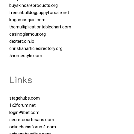
buyskincareproducts.org
frenchbulldogpuppyforsale.net
kogamasquid.com
themultiplicationtablechart.com
casinoglamour.org
dextercoin.io
christianarticledirectory.org
5homestyle.com
Links
stagehubs.com
1x2forum.net
login99bet.com
secretcourtesans.com
onlinebahisforum1.com