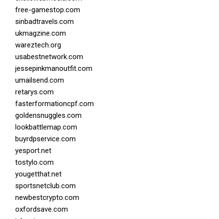
free-gamestop.com
sinbadtravels.com
ukmagzine.com
wareztech.org
usabestnetwork.com
jessepinkmanoutfit.com
umailsend.com
retarys.com
fasterformationcpf.com
goldensnuggles.com
lookbattlemap.com
buyrdpservice.com
yesport.net
tostylo.com
yougetthat.net
sportsnetclub.com
newbestcrypto.com
oxfordsave.com