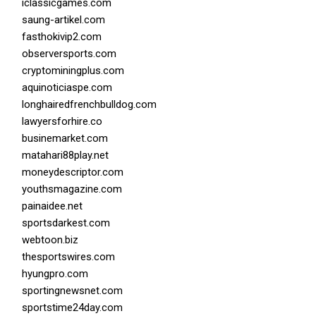
iclassicgames.com
saung-artikel.com
fasthokivip2.com
observersports.com
cryptominingplus.com
aquinoticiaspe.com
longhairedfrenchbulldog.com
lawyersforhire.co
businemarket.com
matahari88play.net
moneydescriptor.com
youthsmagazine.com
painaidee.net
sportsdarkest.com
webtoon.biz
thesportswires.com
hyungpro.com
sportingnewsnet.com
sportstime24day.com