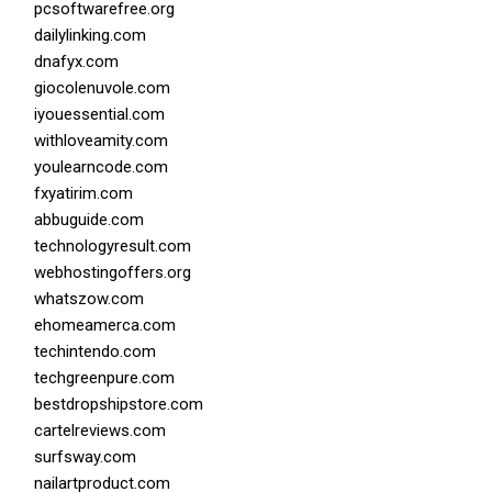
pcsoftwarefree.org
dailylinking.com
dnafyx.com
giocolenuvole.com
iyouessential.com
withloveamity.com
youlearncode.com
fxyatirim.com
abbuguide.com
technologyresult.com
webhostingoffers.org
whatszow.com
ehomeamerca.com
techintendo.com
techgreenpure.com
bestdropshipstore.com
cartelreviews.com
surfsway.com
nailartproduct.com