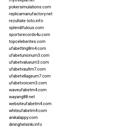
mytreepla.net
pokersimulations.com
replicamanufactory.net
rezultate-loto.info
splendifulous.com
sportsrecords4u.com
topceleberites.com
ufabetting8m4.com
ufabetunionum3.com
ufabetvalueum3.com
ufabetvaultm7.com
ufabetvillageum7.com
ufabetvoicem3.com
waveufabetm4.com
wayang88.net
websiteufabetm4.com
whiteufabetm4.com
anikalappy.com
dininghelsinki.info