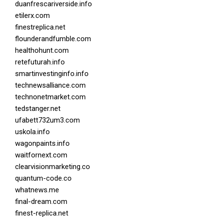
duanfrescariverside.info
etilerx.com
finestreplica.net
flounderandfumble.com
healthohunt.com
retefuturah.info
smartinvestinginfo.info
technewsalliance.com
technonetmarket.com
tedstanger.net
ufabett732um3.com
uskola.info
wagonpaints.info
waitfornext.com
clearvisionmarketing.co
quantum-code.co
whatnews.me
final-dream.com
finest-replica.net