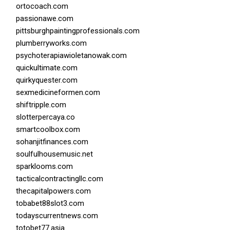
ortocoach.com
passionawe.com
pittsburghpaintingprofessionals.com
plumberryworks.com
psychoterapiawioletanowak.com
quickultimate.com
quirkyquester.com
sexmedicineformen.com
shiftripple.com
slotterpercaya.co
smartcoolbox.com
sohanjitfinances.com
soulfulhousemusic.net
sparklooms.com
tacticalcontractingllc.com
thecapitalpowers.com
tobabet88slot3.com
todayscurrentnews.com
totobet77.asia