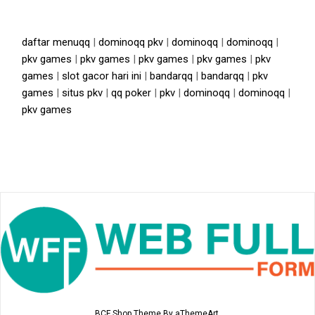
daftar menuqq
|
dominoqq pkv
|
dominoqq
|
dominoqq
|
pkv games
|
pkv games
|
pkv games
|
pkv games
|
pkv
games
|
slot gacor hari ini
|
bandarqq
|
bandarqq
|
pkv
games
|
situs pkv
|
qq poker
|
pkv
|
dominoqq
|
dominoqq
|
pkv games
BCF Shop Theme
By aThemeArt.