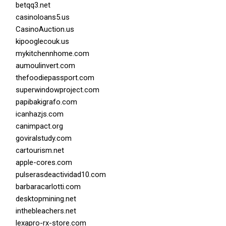
betqq3.net
casinoloans5.us
CasinoAuction.us
kipooglecouk.us
mykitchennhome.com
aumoulinvert.com
thefoodiepassport.com
superwindowproject.com
papibakigrafo.com
icanhazjs.com
canimpact.org
goviralstudy.com
cartourism.net
apple-cores.com
pulserasdeactividad10.com
barbaracarlotti.com
desktopmining.net
inthebleachers.net
lexapro-rx-store.com