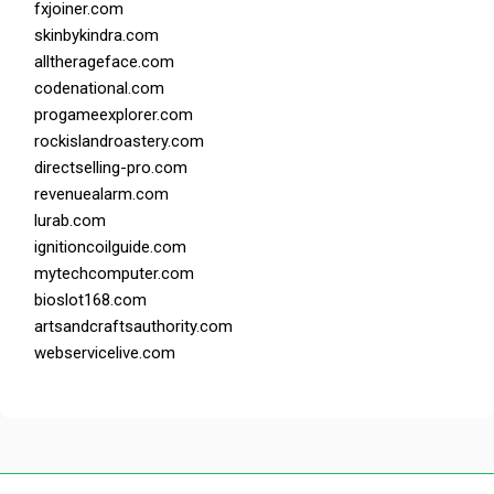
fxjoiner.com
skinbykindra.com
alltherageface.com
codenational.com
progameexplorer.com
rockislandroastery.com
directselling-pro.com
revenuealarm.com
lurab.com
ignitioncoilguide.com
mytechcomputer.com
bioslot168.com
artsandcraftsauthority.com
webservicelive.com