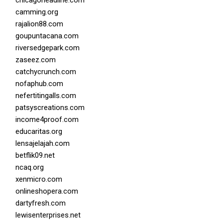
chicagoheadline.com
camming.org
rajalion88.com
goupuntacana.com
riversedgepark.com
zaseez.com
catchycrunch.com
nofaphub.com
nefertitingalls.com
patsyscreations.com
income4proof.com
educaritas.org
lensajelajah.com
betflik09.net
ncaq.org
xenmicro.com
onlineshopera.com
dartyfresh.com
lewisenterprises.net