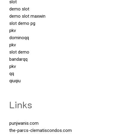
slot
demo slot
demo slot maxwin
slot demo pg
pkv
dominoqq
pkv
slot demo
bandarqq
pkv
qq
qiuqiu
Links
punjwanis.com
the-parcs-clematiscondos.com