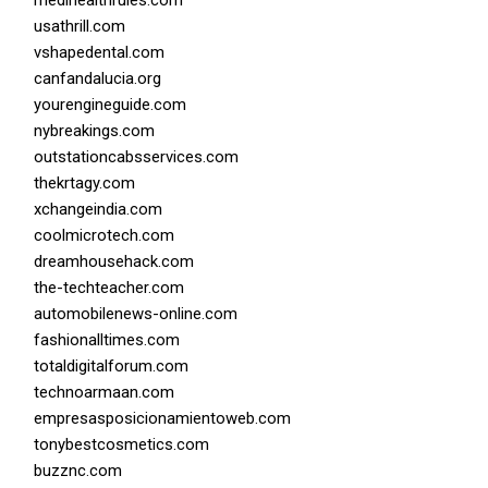
medihealthrules.com
usathrill.com
vshapedental.com
canfandalucia.org
yourengineguide.com
nybreakings.com
outstationcabsservices.com
thekrtagy.com
xchangeindia.com
coolmicrotech.com
dreamhousehack.com
the-techteacher.com
automobilenews-online.com
fashionalltimes.com
totaldigitalforum.com
technoarmaan.com
empresasposicionamientoweb.com
tonybestcosmetics.com
buzznc.com