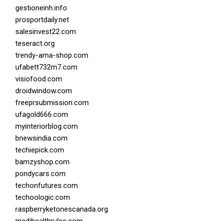
gestioneinh.info
prosportdaily.net
salesinvest22.com
teseract.org
trendy-ama-shop.com
ufabett732m7.com
visiofood.com
droidwindow.com
freeprsubmission.com
ufagold666.com
myinteriorblog.com
bnewsindia.com
techiepick.com
bamzyshop.com
pondycars.com
techonfutures.com
techoologic.com
raspberryketonescanada.org