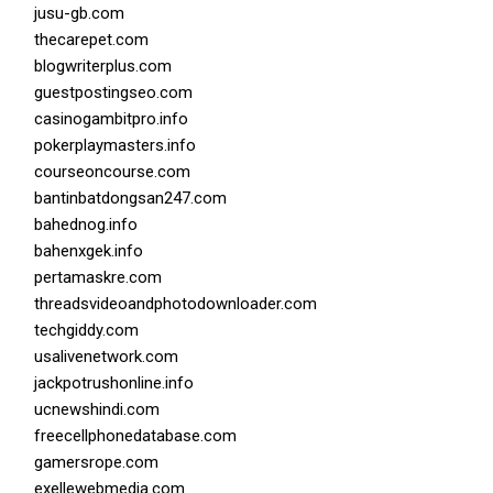
jusu-gb.com
thecarepet.com
blogwriterplus.com
guestpostingseo.com
casinogambitpro.info
pokerplaymasters.info
courseoncourse.com
bantinbatdongsan247.com
bahednog.info
bahenxgek.info
pertamaskre.com
threadsvideoandphotodownloader.com
techgiddy.com
usalivenetwork.com
jackpotrushonline.info
ucnewshindi.com
freecellphonedatabase.com
gamersrope.com
exellewebmedia.com