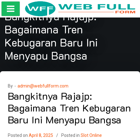
Skip
to
Bangkitnya Rajajp:
content
Bagaimana Tren
Kebugaran Baru Ini
Menyapu Bangsa
By -
admin@webfullform.com
Bangkitnya Rajajp:
Bagaimana Tren Kebugaran
Baru Ini Menyapu Bangsa
Posted on
April 8, 2025
Posted in
Slot Online