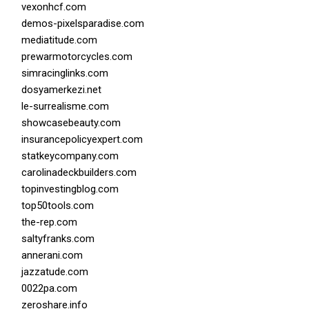
vexonhcf.com
demos-pixelsparadise.com
mediatitude.com
prewarmotorcycles.com
simracinglinks.com
dosyamerkezi.net
le-surrealisme.com
showcasebeauty.com
insurancepolicyexpert.com
statkeycompany.com
carolinadeckbuilders.com
topinvestingblog.com
top50tools.com
the-rep.com
saltyfranks.com
annerani.com
jazzatude.com
0022pa.com
zeroshare.info