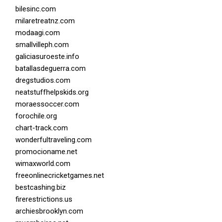
bilesinc.com
milaretreatnz.com
modaagi.com
smallvilleph.com
galiciasuroeste.info
batallasdeguerra.com
dregstudios.com
neatstuffhelpskids.org
moraessoccer.com
forochile.org
chart-track.com
wonderfultraveling.com
promocioname.net
wimaxworld.com
freeonlinecricketgames.net
bestcashing.biz
firerestrictions.us
archiesbrooklyn.com