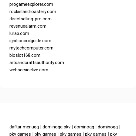
progameexplorer.com
rockislandroastery.com
directselling-pro.com
revenuealarm.com
lurab.com
ignitioncoilguide.com
mytechcomputer.com
bioslot168.com
artsandcraftsauthority.com
webservicelive.com
daftar menuqq
|
dominoqq pkv
|
dominoqq
|
dominoqq
|
pkv games
|
pkv games
|
pkv games
|
pkv games
|
pkv