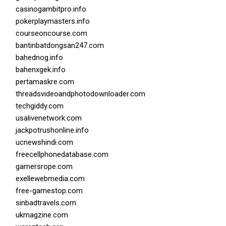
casinogambitpro.info
pokerplaymasters.info
courseoncourse.com
bantinbatdongsan247.com
bahednog.info
bahenxgek.info
pertamaskre.com
threadsvideoandphotodownloader.com
techgiddy.com
usalivenetwork.com
jackpotrushonline.info
ucnewshindi.com
freecellphonedatabase.com
gamersrope.com
exellewebmedia.com
free-gamestop.com
sinbadtravels.com
ukmagzine.com