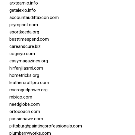
arxteamio.info
getalexio.info
accountaudittaxcon.com
prymprint.com
sportkeeda.org
besttimespend.com
careandcure.biz
cogniyo.com
easymagazines.org
hirfanjilasmi.com
hometricks.org
leathercraftpro.com
microgridpower.org
mixiqo.com
needglobe.com
ortocoach.com
passionawe.com
pittsburghpaintingprofessionals.com
plumberryworks.com