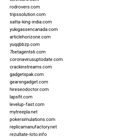
rodrovers.com
tripssolution.com
satta-king-india.com
yukigassencanada.com
articlehorizone.com
yuqqbbzp.com
7betagents6.com
coronavirusuptodate.com
crackinstreams.com
gadgetspak.com
gearsngadget.com
hireseodoctor.com
lapsfit.com
levelup-fast.com
mytreepla.net
pokersimulations.com
replicamanufactory.net
rezultate-loto.info