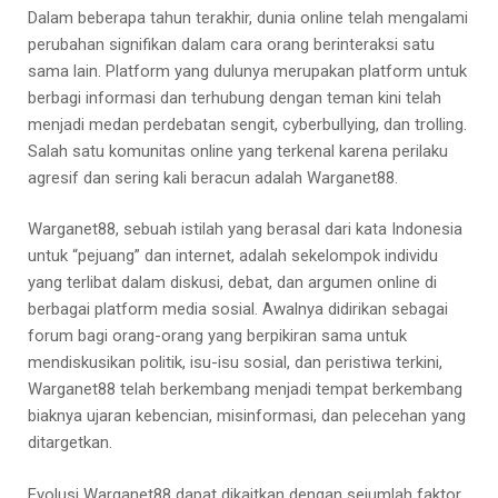
Dalam beberapa tahun terakhir, dunia online telah mengalami
perubahan signifikan dalam cara orang berinteraksi satu
sama lain. Platform yang dulunya merupakan platform untuk
berbagi informasi dan terhubung dengan teman kini telah
menjadi medan perdebatan sengit, cyberbullying, dan trolling.
Salah satu komunitas online yang terkenal karena perilaku
agresif dan sering kali beracun adalah Warganet88.
Warganet88, sebuah istilah yang berasal dari kata Indonesia
untuk “pejuang” dan internet, adalah sekelompok individu
yang terlibat dalam diskusi, debat, dan argumen online di
berbagai platform media sosial. Awalnya didirikan sebagai
forum bagi orang-orang yang berpikiran sama untuk
mendiskusikan politik, isu-isu sosial, dan peristiwa terkini,
Warganet88 telah berkembang menjadi tempat berkembang
biaknya ujaran kebencian, misinformasi, dan pelecehan yang
ditargetkan.
Evolusi Warganet88 dapat dikaitkan dengan sejumlah faktor,