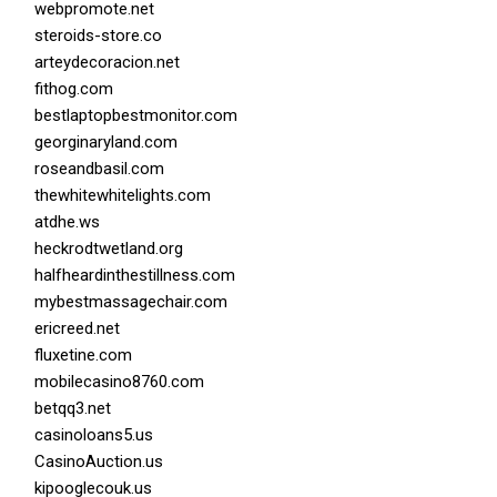
webpromote.net
steroids-store.co
arteydecoracion.net
fithog.com
bestlaptopbestmonitor.com
georginaryland.com
roseandbasil.com
thewhitewhitelights.com
atdhe.ws
heckrodtwetland.org
halfheardinthestillness.com
mybestmassagechair.com
ericreed.net
fluxetine.com
mobilecasino8760.com
betqq3.net
casinoloans5.us
CasinoAuction.us
kipooglecouk.us