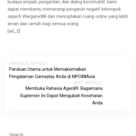
budaya empati, pengertian, dan dialog konstruktif, kami
dapat membantu memerangi pengaruh negatif kelompok
seperti Warganet88 dan menciptakan ruang online yang lebih
aman dan ramah bagi semua orang.
[ad_2]
PREVIOUS ARTICLE
Panduan Utama untuk Memaksimalkan
Pengalaman Gameplay Anda di MPO88Asia
NEXT ARTICLE
Membuka Rahasia Agen89: Bagaimana
Suplemen Ini Dapat Mengubah Kesehatan
Anda
Search