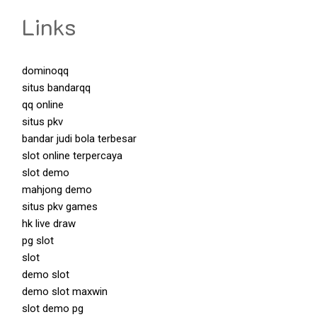
Links
dominoqq
situs bandarqq
qq online
situs pkv
bandar judi bola terbesar
slot online terpercaya
slot demo
mahjong demo
situs pkv games
hk live draw
pg slot
slot
demo slot
demo slot maxwin
slot demo pg