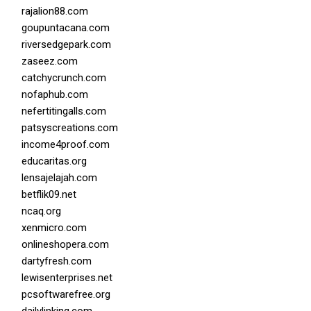
rajalion88.com
goupuntacana.com
riversedgepark.com
zaseez.com
catchycrunch.com
nofaphub.com
nefertitingalls.com
patsyscreations.com
income4proof.com
educaritas.org
lensajelajah.com
betflik09.net
ncaq.org
xenmicro.com
onlineshopera.com
dartyfresh.com
lewisenterprises.net
pcsoftwarefree.org
dailylinking.com