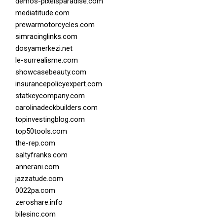
demos-pixelsparadise.com
mediatitude.com
prewarmotorcycles.com
simracinglinks.com
dosyamerkezi.net
le-surrealisme.com
showcasebeauty.com
insurancepolicyexpert.com
statkeycompany.com
carolinadeckbuilders.com
topinvestingblog.com
top50tools.com
the-rep.com
saltyfranks.com
annerani.com
jazzatude.com
0022pa.com
zeroshare.info
bilesinc.com