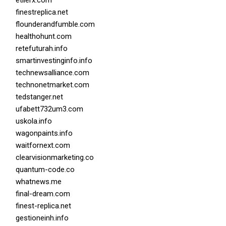
finestreplica.net
flounderandfumble.com
healthohunt.com
retefuturah.info
smartinvestinginfo.info
technewsalliance.com
technonetmarket.com
tedstanger.net
ufabett732um3.com
uskola.info
wagonpaints.info
waitfornext.com
clearvisionmarketing.co
quantum-code.co
whatnews.me
final-dream.com
finest-replica.net
gestioneinh.info