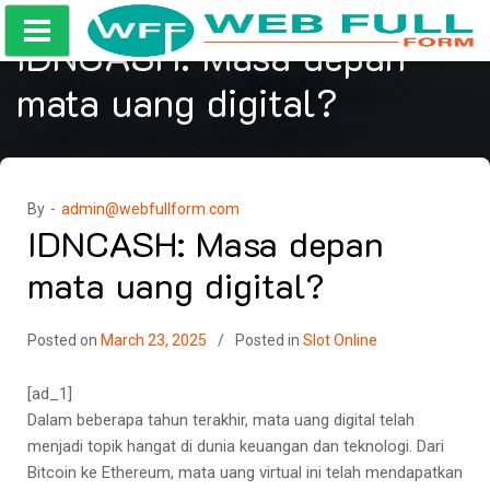
Skip
to
IDNCASH: Masa depan
content
mata uang digital?
By -
admin@webfullform.com
IDNCASH: Masa depan
mata uang digital?
Posted on
March 23, 2025
Posted in
Slot Online
[ad_1]
Dalam beberapa tahun terakhir, mata uang digital telah
menjadi topik hangat di dunia keuangan dan teknologi. Dari
Bitcoin ke Ethereum, mata uang virtual ini telah mendapatkan