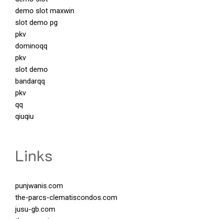
demo slot maxwin
slot demo pg
pkv
dominoqq
pkv
slot demo
bandarqq
pkv
qq
qiuqiu
Links
punjwanis.com
the-parcs-clematiscondos.com
jusu-gb.com