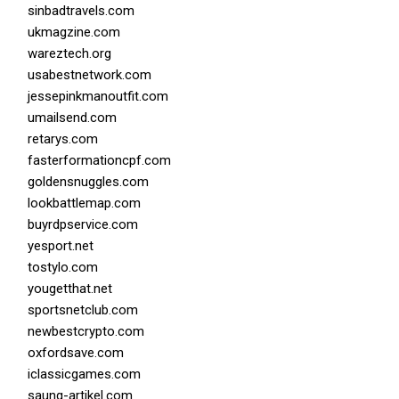
sinbadtravels.com
ukmagzine.com
wareztech.org
usabestnetwork.com
jessepinkmanoutfit.com
umailsend.com
retarys.com
fasterformationcpf.com
goldensnuggles.com
lookbattlemap.com
buyrdpservice.com
yesport.net
tostylo.com
yougetthat.net
sportsnetclub.com
newbestcrypto.com
oxfordsave.com
iclassicgames.com
saung-artikel.com