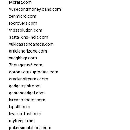
lvlcraft.com
90secondmoneyloans.com
xenmicro.com
rodrovers.com
tripssolution.com
satta-king-india.com
yukigassencanada.com
articlehorizone.com
yuqqbbzp.com
7betagents6.com
coronavirusuptodate.com
crackinstreams.com
gadgetspak.com
gearsngadget.com
hireseodoctor.com
lapsfit.com
levelup-fast.com
mytreepla.net
pokersimulations.com