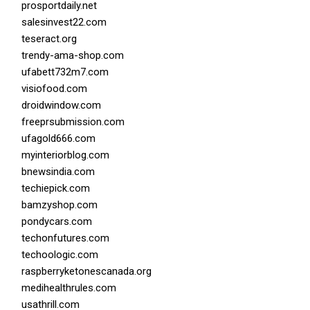
prosportdaily.net
salesinvest22.com
teseract.org
trendy-ama-shop.com
ufabett732m7.com
visiofood.com
droidwindow.com
freeprsubmission.com
ufagold666.com
myinteriorblog.com
bnewsindia.com
techiepick.com
bamzyshop.com
pondycars.com
techonfutures.com
techoologic.com
raspberryketonescanada.org
medihealthrules.com
usathrill.com