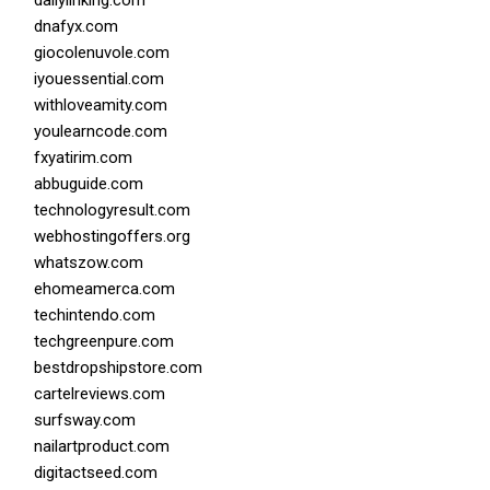
dnafyx.com
giocolenuvole.com
iyouessential.com
withloveamity.com
youlearncode.com
fxyatirim.com
abbuguide.com
technologyresult.com
webhostingoffers.org
whatszow.com
ehomeamerca.com
techintendo.com
techgreenpure.com
bestdropshipstore.com
cartelreviews.com
surfsway.com
nailartproduct.com
digitactseed.com