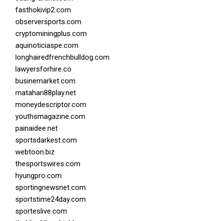
fasthokivip2.com
observersports.com
cryptominingplus.com
aquinoticiaspe.com
longhairedfrenchbulldog.com
lawyersforhire.co
businemarket.com
matahari88play.net
moneydescriptor.com
youthsmagazine.com
painaidee.net
sportsdarkest.com
webtoon.biz
thesportswires.com
hyungpro.com
sportingnewsnet.com
sportstime24day.com
sporteslive.com