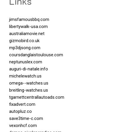
Links
jimsfamousbbq.com
libertywalk-usa.com
australiamovie.net
gizmobird.co.uk
mp3djsong.com
coursdanglaistoulouse.com
neptunuslex.com
auguri-di-natale.info
michelewatch.us
omega--watches.us
breitling-watches.us
tgarnettcentrallautoads.com
fixadvert.com
autopluz.co
save3time-c.com
vexonhcf.com