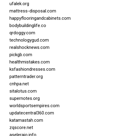
ufalek.org
mattress-disposal.com
happyflooringandcabinets.com
bodybuildinglife.co
qrdoggy.com
technologygud.com
realshocknews.com
pickgb.com
healthmistakes.com
ksfashiondresses.com
patterntrader.org
cnhpa.net
sitalotus.com
supernotes.org
worldsportsempires.com
updatecentral360.com
katamastah.com
zqscore.net
aseleraio.info