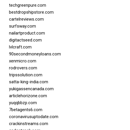
techgreenpure.com
bestdropshipstore.com
cartelreviews.com
surfsway.com
nailartproduct.com
digitactseed.com
lvlcraft.com
90secondmoneyloans.com
xenmicro.com
rodrovers.com
tripssolution.com
satta-king-india.com
yukigassencanada.com
articlehorizone.com
yuqqbbzp.com
7betagents6.com
coronavirusuptodate.com
crackinstreams.com