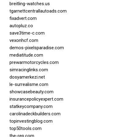
breitling-watches.us
tgarnettcentrallautoads.com
fixadvert.com
autopluz.co
save3time-c.com
vexonhcf.com
demos-pixelsparadise.com
mediatitude.com
prewarmotorcycles.com
simracinglinks.com
dosyamerkezi.net
le-surrealisme.com
showcasebeauty.com
insurancepolicyexpert.com
statkeycompany.com
carolinadeckbuilders.com
topinvestingblog.com
top50tools.com
the-rep.com