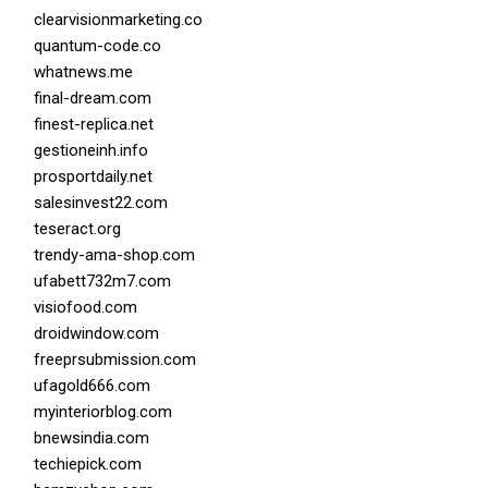
clearvisionmarketing.co
quantum-code.co
whatnews.me
final-dream.com
finest-replica.net
gestioneinh.info
prosportdaily.net
salesinvest22.com
teseract.org
trendy-ama-shop.com
ufabett732m7.com
visiofood.com
droidwindow.com
freeprsubmission.com
ufagold666.com
myinteriorblog.com
bnewsindia.com
techiepick.com