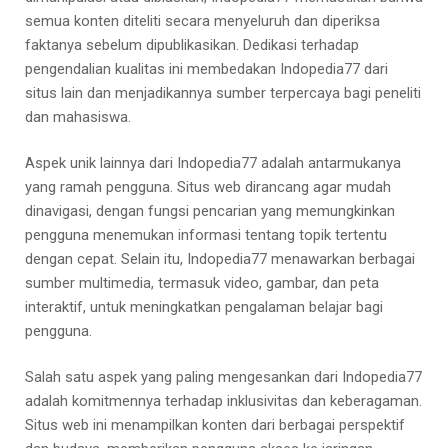
semua konten diteliti secara menyeluruh dan diperiksa
faktanya sebelum dipublikasikan. Dedikasi terhadap
pengendalian kualitas ini membedakan Indopedia77 dari
situs lain dan menjadikannya sumber terpercaya bagi peneliti
dan mahasiswa.
Aspek unik lainnya dari Indopedia77 adalah antarmukanya
yang ramah pengguna. Situs web dirancang agar mudah
dinavigasi, dengan fungsi pencarian yang memungkinkan
pengguna menemukan informasi tentang topik tertentu
dengan cepat. Selain itu, Indopedia77 menawarkan berbagai
sumber multimedia, termasuk video, gambar, dan peta
interaktif, untuk meningkatkan pengalaman belajar bagi
pengguna.
Salah satu aspek yang paling mengesankan dari Indopedia77
adalah komitmennya terhadap inklusivitas dan keberagaman.
Situs web ini menampilkan konten dari berbagai perspektif