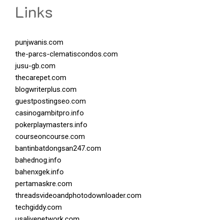
Links
punjwanis.com
the-parcs-clematiscondos.com
jusu-gb.com
thecarepet.com
blogwriterplus.com
guestpostingseo.com
casinogambitpro.info
pokerplaymasters.info
courseoncourse.com
bantinbatdongsan247.com
bahednog.info
bahenxgek.info
pertamaskre.com
threadsvideoandphotodownloader.com
techgiddy.com
usalivenetwork.com