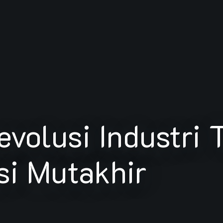
volusi Industri 
si Mutakhir