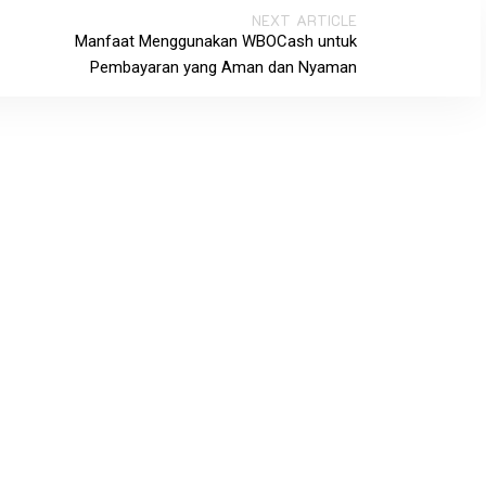
NEXT ARTICLE
Manfaat Menggunakan WBOCash untuk
Pembayaran yang Aman dan Nyaman