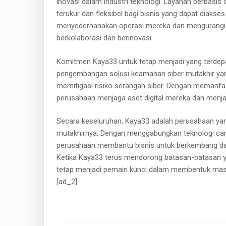
inovasi dalam industri teknologi. Layanan berbasi
terukur dan fleksibel bagi bisnis yang dapat diaks
menyederhanakan operasi mereka dan mengurangi 
berkolaborasi dan berinovasi.
Komitmen Kaya33 untuk tetap menjadi yang terdep
pengembangan solusi keamanan siber mutakhir yan
memitigasi risiko serangan siber. Dengan memanfaa
perusahaan menjaga aset digital mereka dan menj
Secara keseluruhan, Kaya33 adalah perusahaan yang
mutakhirnya. Dengan menggabungkan teknologi can
perusahaan membantu bisnis untuk berkembang dala
Ketika Kaya33 terus mendorong batasan-batasan ya
tetap menjadi pemain kunci dalam membentuk masa
[ad_2]