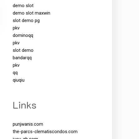
demo slot
demo slot maxwin
slot demo pg
pkv
dominoqq
pkv
slot demo
bandarqq
pkv
qq
qiuqiu
Links
punjwanis.com
the-parcs-clematiscondos.com
jusu-gb.com