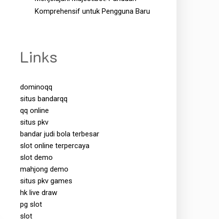
Komprehensif untuk Pengguna Baru
Links
dominoqq
situs bandarqq
qq online
situs pkv
bandar judi bola terbesar
slot online terpercaya
slot demo
mahjong demo
situs pkv games
hk live draw
pg slot
slot