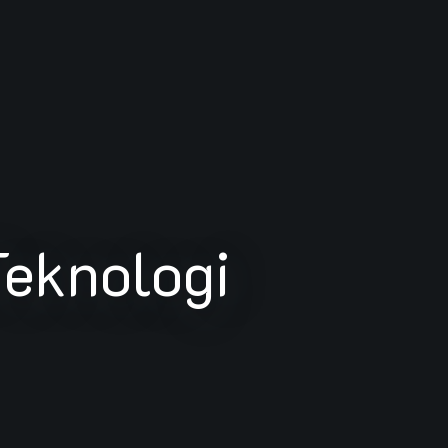
Teknologi