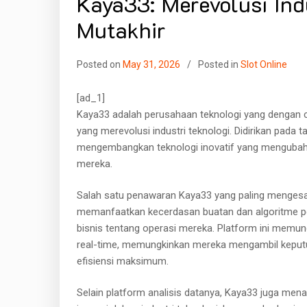
Kaya33: Merevolusi Ind
Mutakhir
Posted on
May 31, 2026
Posted in
Slot Online
[ad_1]
Kaya33 adalah perusahaan teknologi yang dengan c
yang merevolusi industri teknologi. Didirikan pada
mengembangkan teknologi inovatif yang mengubah c
mereka.
Salah satu penawaran Kaya33 yang paling mengesan
memanfaatkan kecerdasan buatan dan algoritme 
bisnis tentang operasi mereka. Platform ini memu
real-time, memungkinkan mereka mengambil keput
efisiensi maksimum.
Selain platform analisis datanya, Kaya33 juga me