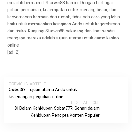
mulailah bermain di Starwin88 hari ini. Dengan berbagai
pilihan permainan, kesempatan untuk menang besar, dan
kenyamanan bermain dari rumah, tidak ada cara yang lebih
baik untuk memuaskan keinginan Anda untuk kegembiraan
dan risiko. Kunjungi Starwin88 sekarang dan lihat sendiri
mengapa mereka adalah tujuan utama untuk game kasino
online.
[ad_2]
PREVIOUS ARTICLE
Oxibet88: Tujuan utama Anda untuk
kesenangan perjudian online
NEXT ARTICLE
Di Dalam Kehidupan Sobat777: Sehari dalam
Kehidupan Pencipta Konten Populer