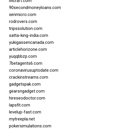
lvlcraft.com
90secondmoneyloans.com
xenmicro.com
rodrovers.com
tripssolution.com
satta-king-india.com
yukigassencanada.com
articlehorizone.com
yuqqbbzp.com
7betagents6.com
coronavirusuptodate.com
crackinstreams.com
gadgetspak.com
gearsngadget.com
hireseodoctor.com
lapsfit.com
levelup-fast.com
mytreepla.net
pokersimulations.com