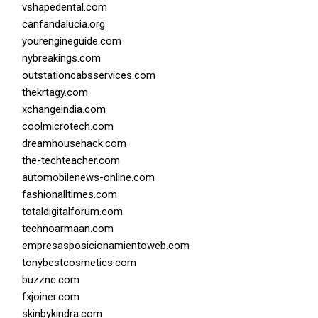
vshapedental.com
canfandalucia.org
yourengineguide.com
nybreakings.com
outstationcabsservices.com
thekrtagy.com
xchangeindia.com
coolmicrotech.com
dreamhousehack.com
the-techteacher.com
automobilenews-online.com
fashionalltimes.com
totaldigitalforum.com
technoarmaan.com
empresasposicionamientoweb.com
tonybestcosmetics.com
buzznc.com
fxjoiner.com
skinbykindra.com