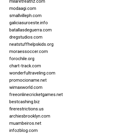
milaretreatnz.com
modaagi.com
smallvilleph.com
galiciasuroeste.info
batallasdeguerra.com
dregstudios.com
neatstuffhelpskids.org
moraessoccer.com
forochile.org
chart-track.com
wonderfultraveling.com
promocioname.net
wimaxworld.com
freeonlinecricketgames.net
bestcashing.biz
firerestrictions.us
archiesbrooklyn.com
muambeiros.net
infozblog.com