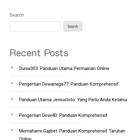
Search
Search
Recent Posts
Dunia303: Panduan Utama Permainan Online
Pengertian Dewanaga77: Panduan Komprehensif
Panduan Utama Jeniustoto: Yang Perlu Anda Ketahui
Pengertian Dewi4D: Panduan Komprehensif
Memahami Gajibet: Panduan Komprehensif Taruhan
Online