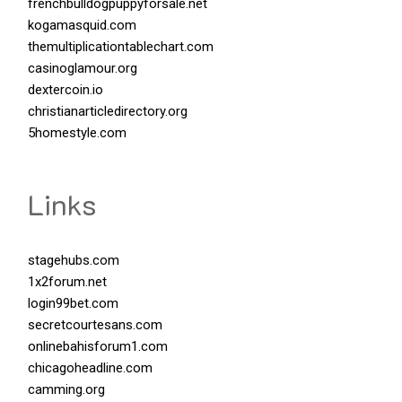
frenchbulldogpuppyforsale.net
kogamasquid.com
themultiplicationtablechart.com
casinoglamour.org
dextercoin.io
christianarticledirectory.org
5homestyle.com
Links
stagehubs.com
1x2forum.net
login99bet.com
secretcourtesans.com
onlinebahisforum1.com
chicagoheadline.com
camming.org