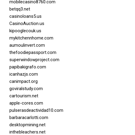
mobilecasino8760.com
betqq3.net
casinoloans5.us
CasinoAuction.us
kipooglecouk.us
mykitchennhome.com
aumoulinvert.com
thefoodiepassport.com
superwindowproject.com
papibakigrafo.com
icanhazjs.com
canimpact.org
goviralstudy.com
cartourism.net
apple-cores.com
pulserasdeactividad10.com
barbaracarlotti.com
desktopmining.net
inthebleachers.net