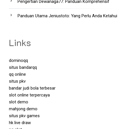
Pengertian Dewanaga77: Panduan Komprehensif
Panduan Utama Jeniustoto: Yang Perlu Anda Ketahui
Links
dominoqq
situs bandarqq
qq online
situs pkv
bandar judi bola terbesar
slot online terpercaya
slot demo
mahjong demo
situs pkv games
hk live draw