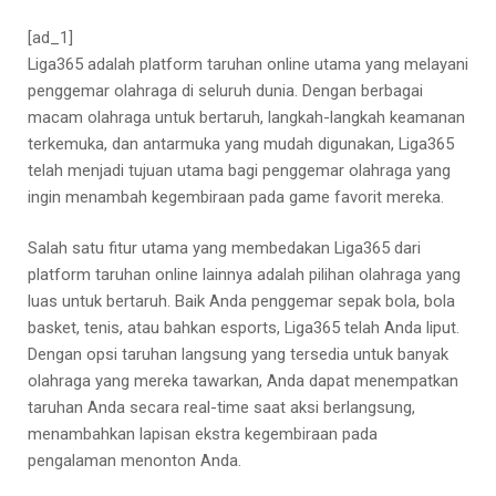
[ad_1]
Liga365 adalah platform taruhan online utama yang melayani
penggemar olahraga di seluruh dunia. Dengan berbagai
macam olahraga untuk bertaruh, langkah-langkah keamanan
terkemuka, dan antarmuka yang mudah digunakan, Liga365
telah menjadi tujuan utama bagi penggemar olahraga yang
ingin menambah kegembiraan pada game favorit mereka.
Salah satu fitur utama yang membedakan Liga365 dari
platform taruhan online lainnya adalah pilihan olahraga yang
luas untuk bertaruh. Baik Anda penggemar sepak bola, bola
basket, tenis, atau bahkan esports, Liga365 telah Anda liput.
Dengan opsi taruhan langsung yang tersedia untuk banyak
olahraga yang mereka tawarkan, Anda dapat menempatkan
taruhan Anda secara real-time saat aksi berlangsung,
menambahkan lapisan ekstra kegembiraan pada
pengalaman menonton Anda.