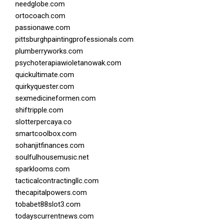
needglobe.com
ortocoach.com
passionawe.com
pittsburghpaintingprofessionals.com
plumberryworks.com
psychoterapiawioletanowak.com
quickultimate.com
quirkyquester.com
sexmedicineformen.com
shiftripple.com
slotterpercaya.co
smartcoolbox.com
sohanjitfinances.com
soulfulhousemusic.net
sparklooms.com
tacticalcontractingllc.com
thecapitalpowers.com
tobabet88slot3.com
todayscurrentnews.com