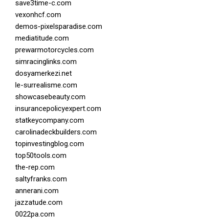
save3time-c.com
vexonhcf.com
demos-pixelsparadise.com
mediatitude.com
prewarmotorcycles.com
simracinglinks.com
dosyamerkezi.net
le-surrealisme.com
showcasebeauty.com
insurancepolicyexpert.com
statkeycompany.com
carolinadeckbuilders.com
topinvestingblog.com
top50tools.com
the-rep.com
saltyfranks.com
annerani.com
jazzatude.com
0022pa.com