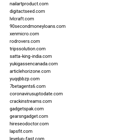
nailartproduct.com
digitactseed.com
lvlcraft.com
90secondmoneyloans.com
xenmicro.com
rodrovers.com
tripssolution.com
satta-king-india.com
yukigassencanada.com
articlehorizone.com
yuqqbbzp.com
7betagents6.com
coronavirusuptodate.com
crackinstreams.com
gadgetspak.com
gearsngadget.com
hireseodoctor.com
lapsfit.com
levelup-fast.com