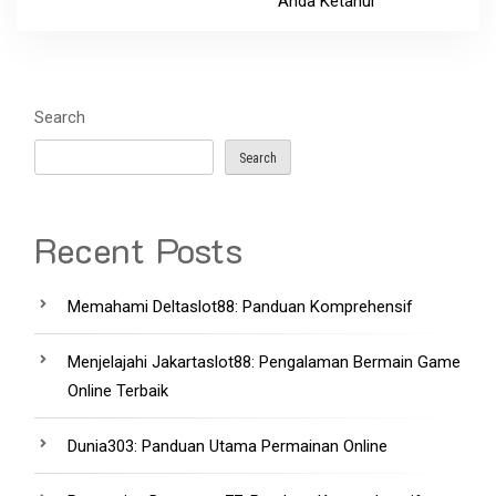
Anda Ketahui
Search
Search
Recent Posts
Memahami Deltaslot88: Panduan Komprehensif
Menjelajahi Jakartaslot88: Pengalaman Bermain Game
Online Terbaik
Dunia303: Panduan Utama Permainan Online