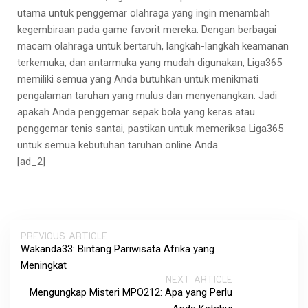
utama untuk penggemar olahraga yang ingin menambah
kegembiraan pada game favorit mereka. Dengan berbagai
macam olahraga untuk bertaruh, langkah-langkah keamanan
terkemuka, dan antarmuka yang mudah digunakan, Liga365
memiliki semua yang Anda butuhkan untuk menikmati
pengalaman taruhan yang mulus dan menyenangkan. Jadi
apakah Anda penggemar sepak bola yang keras atau
penggemar tenis santai, pastikan untuk memeriksa Liga365
untuk semua kebutuhan taruhan online Anda.
[ad_2]
PREVIOUS ARTICLE
Wakanda33: Bintang Pariwisata Afrika yang
Meningkat
NEXT ARTICLE
Mengungkap Misteri MPO212: Apa yang Perlu