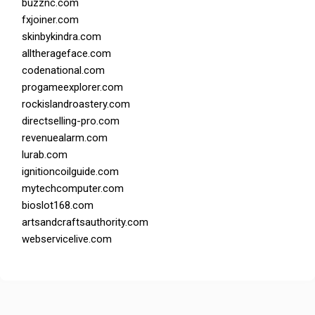
buzznc.com
fxjoiner.com
skinbykindra.com
alltherageface.com
codenational.com
progameexplorer.com
rockislandroastery.com
directselling-pro.com
revenuealarm.com
lurab.com
ignitioncoilguide.com
mytechcomputer.com
bioslot168.com
artsandcraftsauthority.com
webservicelive.com