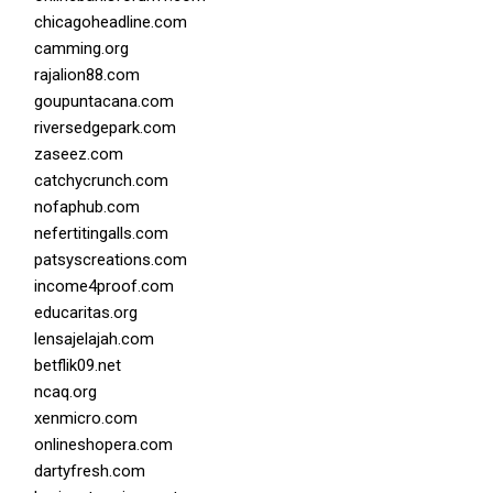
chicagoheadline.com
camming.org
rajalion88.com
goupuntacana.com
riversedgepark.com
zaseez.com
catchycrunch.com
nofaphub.com
nefertitingalls.com
patsyscreations.com
income4proof.com
educaritas.org
lensajelajah.com
betflik09.net
ncaq.org
xenmicro.com
onlineshopera.com
dartyfresh.com