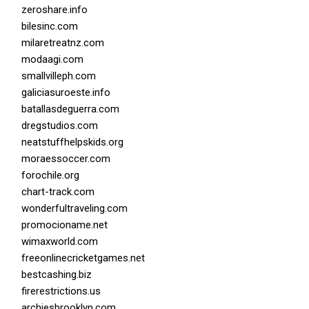
zeroshare.info
bilesinc.com
milaretreatnz.com
modaagi.com
smallvilleph.com
galiciasuroeste.info
batallasdeguerra.com
dregstudios.com
neatstuffhelpskids.org
moraessoccer.com
forochile.org
chart-track.com
wonderfultraveling.com
promocioname.net
wimaxworld.com
freeonlinecricketgames.net
bestcashing.biz
firerestrictions.us
archiesbrooklyn.com