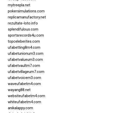
mytreepla.net
pokersimulations.com
replicamanufactory.net
rezultate-loto.info
splendifulous.com
sportsrecords4u.com
topceleberites.com
ufabetting8m4.com
ufabetunionum3.com
ufabetvalueum3.com
ufabetvaultm7.com
ufabetvillageum7.com
ufabetvoicem3.com
waveufabetm4.com
wayang88.net
websiteufabetm4.com
whiteufabetm4.com
anikalappy.com