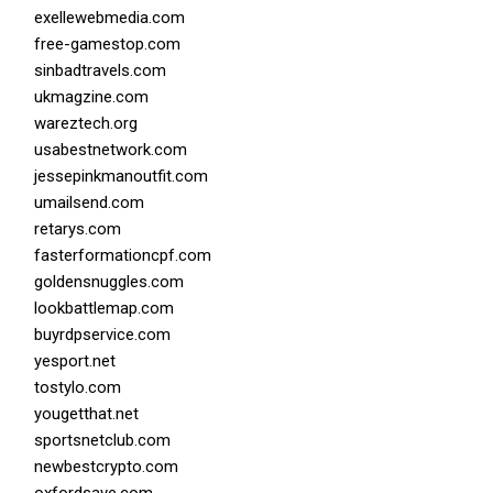
exellewebmedia.com
free-gamestop.com
sinbadtravels.com
ukmagzine.com
wareztech.org
usabestnetwork.com
jessepinkmanoutfit.com
umailsend.com
retarys.com
fasterformationcpf.com
goldensnuggles.com
lookbattlemap.com
buyrdpservice.com
yesport.net
tostylo.com
yougetthat.net
sportsnetclub.com
newbestcrypto.com
oxfordsave.com