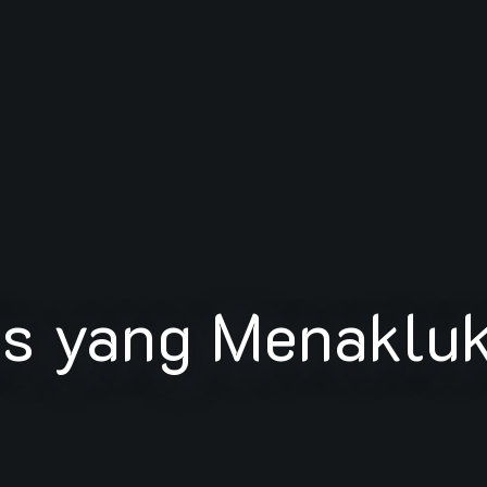
tis yang Menaklu