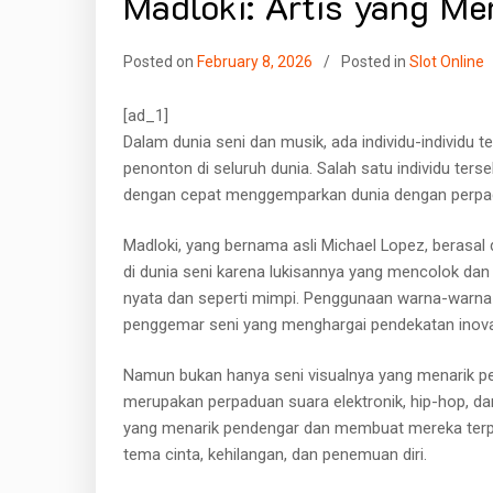
Madloki: Artis yang M
Posted on
February 8, 2026
Posted in
Slot Online
[ad_1]
Dalam dunia seni dan musik, ada individu-individu t
penonton di seluruh dunia. Salah satu individu ter
dengan cepat menggemparkan dunia dengan perpadu
Madloki, yang bernama asli Michael Lopez, berasal 
di dunia seni karena lukisannya yang mencolok da
nyata dan seperti mimpi. Penggunaan warna-warna
penggemar seni yang menghargai pendekatan inova
Namun bukan hanya seni visualnya yang menarik pe
merupakan perpaduan suara elektronik, hip-hop, da
yang menarik pendengar dan membuat mereka terpika
tema cinta, kehilangan, dan penemuan diri.