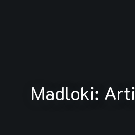
Madloki: Ar