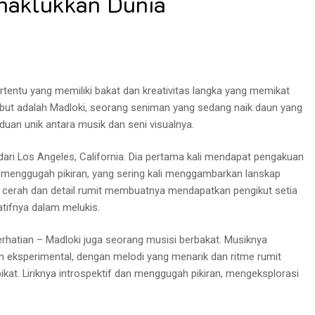
enaklukkan Dunia
ertentu yang memiliki bakat dan kreativitas langka yang memikat
sebut adalah Madloki, seorang seniman yang sedang naik daun yang
an unik antara musik dan seni visualnya.
dari Los Angeles, California. Dia pertama kali mendapat pengakuan
n menggugah pikiran, yang sering kali menggambarkan lanskap
 cerah dan detail rumit membuatnya mendapatkan pengikut setia
tifnya dalam melukis.
rhatian – Madloki juga seorang musisi berbakat. Musiknya
n eksperimental, dengan melodi yang menarik dan ritme rumit
t. Liriknya introspektif dan menggugah pikiran, mengeksplorasi