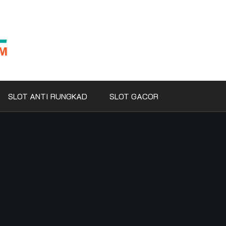
SLOT ANTI RUNGKAD
SLOT GACOR