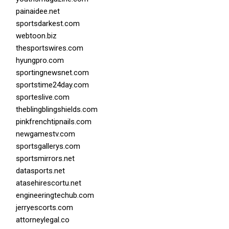
painaidee.net
sportsdarkest.com
webtoon.biz
thesportswires.com
hyungpro.com
sportingnewsnet.com
sportstime24day.com
sporteslive.com
theblingblingshields.com
pinkfrenchtipnails.com
newgamestv.com
sportsgallerys.com
sportsmirrors.net
datasports.net
atasehirescortu.net
engineeringtechub.com
jerryescorts.com
attorneylegal.co