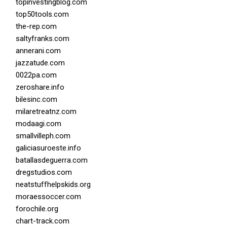
topinvestingblog.com
top50tools.com
the-rep.com
saltyfranks.com
annerani.com
jazzatude.com
0022pa.com
zeroshare.info
bilesinc.com
milaretreatnz.com
modaagi.com
smallvilleph.com
galiciasuroeste.info
batallasdeguerra.com
dregstudios.com
neatstuffhelpskids.org
moraessoccer.com
forochile.org
chart-track.com