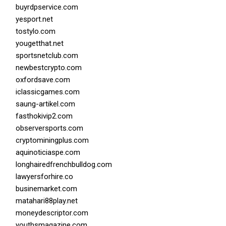
buyrdpservice.com
yesport.net
tostylo.com
yougetthat.net
sportsnetclub.com
newbestcrypto.com
oxfordsave.com
iclassicgames.com
saung-artikel.com
fasthokivip2.com
observersports.com
cryptominingplus.com
aquinoticiaspe.com
longhairedfrenchbulldog.com
lawyersforhire.co
businemarket.com
matahari88play.net
moneydescriptor.com
youthsmagazine.com