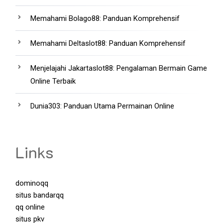
Memahami Bolago88: Panduan Komprehensif
Memahami Deltaslot88: Panduan Komprehensif
Menjelajahi Jakartaslot88: Pengalaman Bermain Game
Online Terbaik
Dunia303: Panduan Utama Permainan Online
Links
dominoqq
situs bandarqq
qq online
situs pkv