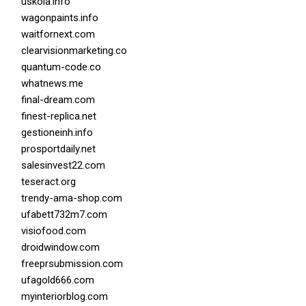
uskola.info
wagonpaints.info
waitfornext.com
clearvisionmarketing.co
quantum-code.co
whatnews.me
final-dream.com
finest-replica.net
gestioneinh.info
prosportdaily.net
salesinvest22.com
teseract.org
trendy-ama-shop.com
ufabett732m7.com
visiofood.com
droidwindow.com
freeprsubmission.com
ufagold666.com
myinteriorblog.com