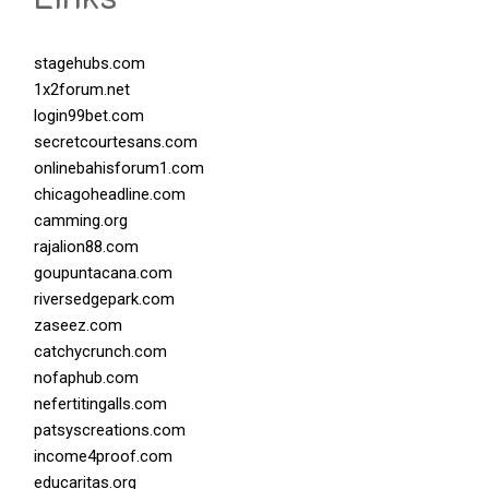
stagehubs.com
1x2forum.net
login99bet.com
secretcourtesans.com
onlinebahisforum1.com
chicagoheadline.com
camming.org
rajalion88.com
goupuntacana.com
riversedgepark.com
zaseez.com
catchycrunch.com
nofaphub.com
nefertitingalls.com
patsyscreations.com
income4proof.com
educaritas.org