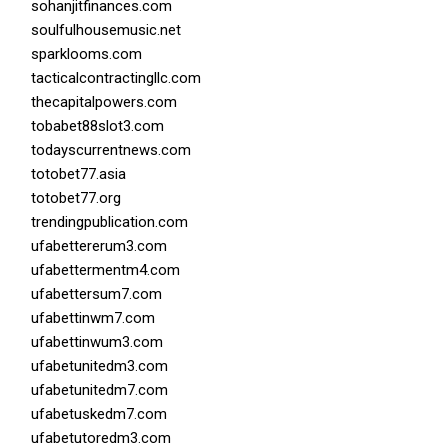
sohanjitfinances.com
soulfulhousemusic.net
sparklooms.com
tacticalcontractingllc.com
thecapitalpowers.com
tobabet88slot3.com
todayscurrentnews.com
totobet77.asia
totobet77.org
trendingpublication.com
ufabettererum3.com
ufabettermentm4.com
ufabettersum7.com
ufabettinwm7.com
ufabettinwum3.com
ufabetunitedm3.com
ufabetunitedm7.com
ufabetuskedm7.com
ufabetutoredm3.com