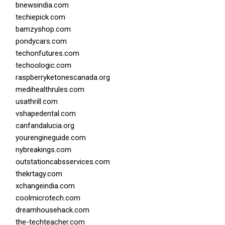
bnewsindia.com
techiepick.com
bamzyshop.com
pondycars.com
techonfutures.com
techoologic.com
raspberryketonescanada.org
medihealthrules.com
usathrill.com
vshapedental.com
canfandalucia.org
yourengineguide.com
nybreakings.com
outstationcabsservices.com
thekrtagy.com
xchangeindia.com
coolmicrotech.com
dreamhousehack.com
the-techteacher.com