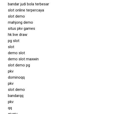
bandar judi bola terbesar
slot online terpercaya
slot demo
mahjong demo
situs pkv games
hk live draw
pg slot
slot
demo slot
demo slot maxwin
slot demo pg
pkv
dominoqq
pkv
slot demo
bandarqq
pkv
qq
qiuqiu