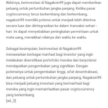
Akhirnya, berinvestasi di Nagakoin99 juga dapat memberikan
peluang untuk pertumbuhan jangka panjang. Ketika pasar
cryptocurrency terus berkembang dan berkembang,
nagakoin99 memiliki potensi untuk menjadi lebih diterima
secara luas dan diintegrasikan ke dalam transaksi sehari -
hari. Ini dapat menyebabkan peningkatan permintaan untuk
mata uang, menaikkan nilainya dari waktu ke waktu.
Sebagai kesimpulan, berinvestasi di Nagakoin99
menawarkan berbagai manfaat bagi investor yang ingin
melakukan diversifikasi portofolio mereka dan berpotensi
mendapatkan pengembalian yang signifikan. Dengan
potensinya untuk pengembalian tinggi, sifat desentralisasi,
dan peluang untuk pertumbuhan jangka panjang, Nagakoin99
bisa menjadi peluang investasi yang bermanfaat bagi
mereka yang ingin memanfaatkan pasar cryptocurrency
yang berkembang.
[ad_2]