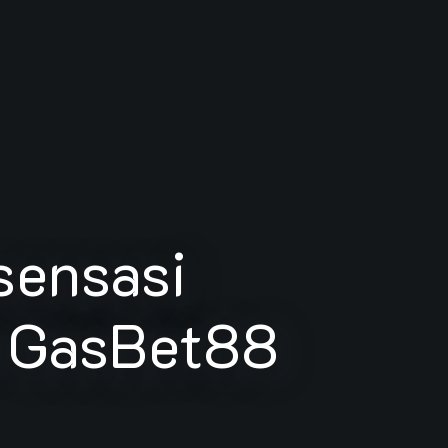
sensasi
e GasBet88