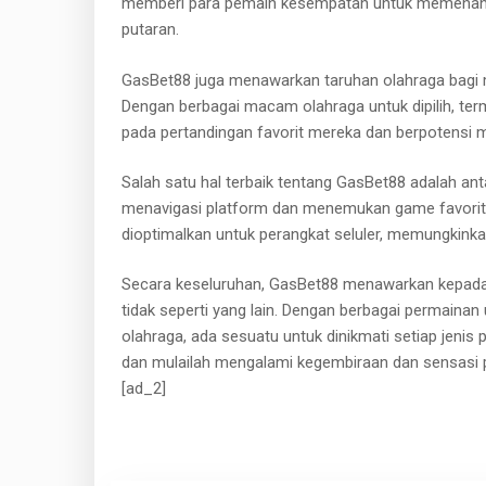
memberi para pemain kesempatan untuk memenang
putaran.
GasBet88 juga menawarkan taruhan olahraga bagi m
Dengan berbagai macam olahraga untuk dipilih, ter
pada pertandingan favorit mereka dan berpotensi 
Salah satu hal terbaik tentang GasBet88 adalah 
menavigasi platform dan menemukan game favorit m
dioptimalkan untuk perangkat seluler, memungkink
Secara keseluruhan, GasBet88 menawarkan kepad
tidak seperti yang lain. Dengan berbagai permainan 
olahraga, ada sesuatu untuk dinikmati setiap jeni
dan mulailah mengalami kegembiraan dan sensasi p
[ad_2]