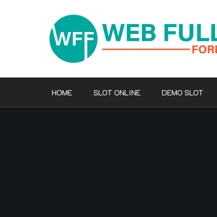
Skip
to
content
HOME
SLOT ONLINE
DEMO SLOT