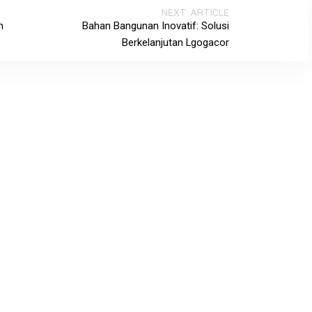
NEXT ARTICLE
n
Bahan Bangunan Inovatif: Solusi
Berkelanjutan Lgogacor