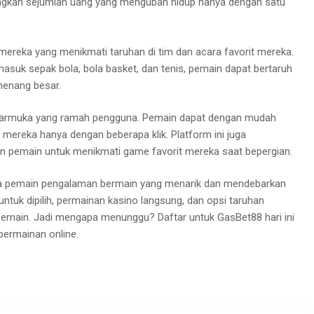
kan sejumlah uang yang mengubah hidup hanya dengan satu
ereka yang menikmati taruhan di tim dan acara favorit mereka.
masuk sepak bola, bola basket, dan tenis, pemain dapat bertaruh
menang besar.
antarmuka yang ramah pengguna. Pemain dapat dengan mudah
ereka hanya dengan beberapa klik. Platform ini juga
an pemain untuk menikmati game favorit mereka saat bepergian.
a pemain pengalaman bermain yang menarik dan mendebarkan
untuk dipilih, permainan kasino langsung, dan opsi taruhan
s pemain. Jadi mengapa menunggu? Daftar untuk GasBet88 hari ini
ermainan online.