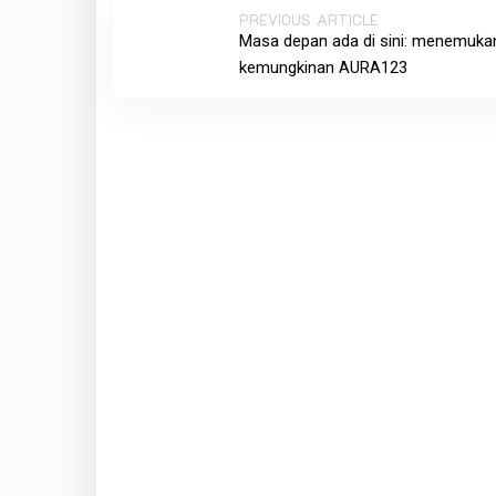
PREVIOUS ARTICLE
Masa depan ada di sini: menemuka
kemungkinan AURA123