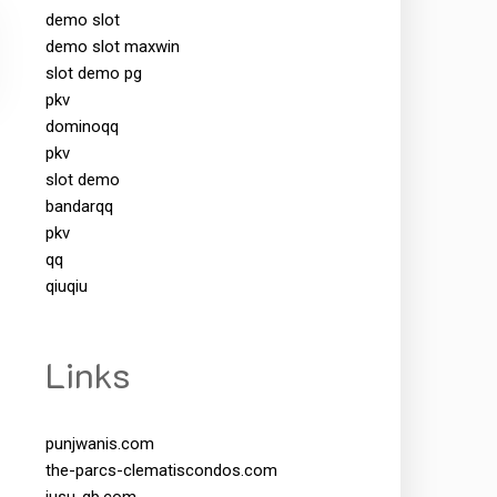
demo slot
demo slot maxwin
slot demo pg
pkv
dominoqq
pkv
slot demo
bandarqq
pkv
qq
qiuqiu
Links
punjwanis.com
the-parcs-clematiscondos.com
jusu-gb.com