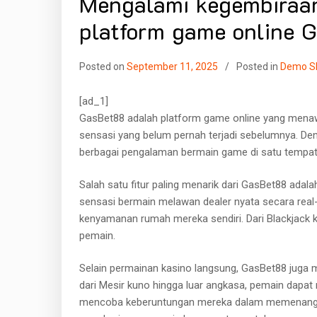
Mengalami kegembiraan
platform game online 
Posted on
September 11, 2025
Posted in
Demo Sl
[ad_1]
GasBet88 adalah platform game online yang men
sensasi yang belum pernah terjadi sebelumnya. Den
berbagai pengalaman bermain game di satu tempat
Salah satu fitur paling menarik dari GasBet88 ada
sensasi bermain melawan dealer nyata secara real
kenyamanan rumah mereka sendiri. Dari Blackjack k
pemain.
Selain permainan kasino langsung, GasBet88 juga 
dari Mesir kuno hingga luar angkasa, pemain dapat
mencoba keberuntungan mereka dalam memenangkan 