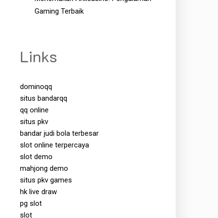
Gaming Terbaik
Links
dominoqq
situs bandarqq
qq online
situs pkv
bandar judi bola terbesar
slot online terpercaya
slot demo
mahjong demo
situs pkv games
hk live draw
pg slot
slot