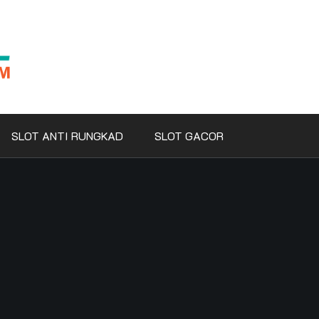
SLOT ANTI RUNGKAD
SLOT GACOR