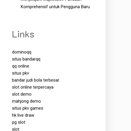
Komprehensif untuk Pengguna Baru
Links
dominoqq
situs bandarqq
qq online
situs pkv
bandar judi bola terbesar
slot online terpercaya
slot demo
mahjong demo
situs pkv games
hk live draw
pg slot
slot