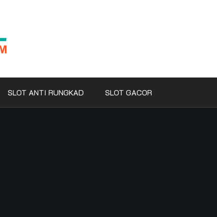
SLOT ANTI RUNGKAD
SLOT GACOR