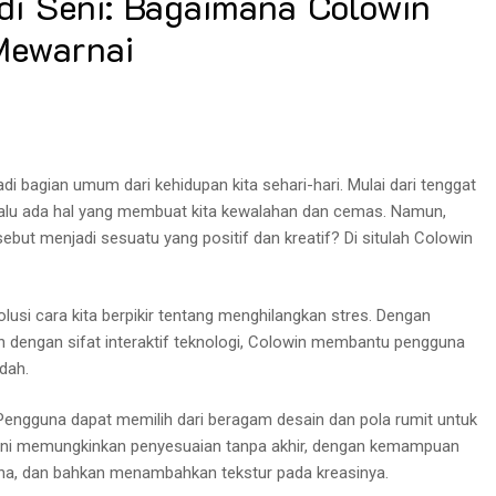
i Seni: Bagaimana Colowin
Mewarnai
adi bagian umum dari kehidupan kita sehari-hari. Mulai dari tenggat
selalu ada hal yang membuat kita kewalahan dan cemas. Namun,
but menjadi sesuatu yang positif dan kreatif? Di situlah Colowin
usi cara kita berpikir tentang menghilangkan stres. Dengan
engan sifat interaktif teknologi, Colowin membantu pengguna
dah.
Pengguna dapat memilih dari beragam desain dan pola rumit untuk
si ini memungkinkan penyesuaian tanpa akhir, dengan kemampuan
a, dan bahkan menambahkan tekstur pada kreasinya.