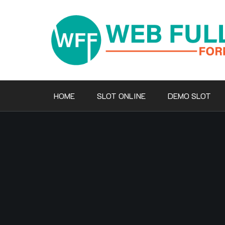
Skip
to
content
HOME
SLOT ONLINE
DEMO SLOT