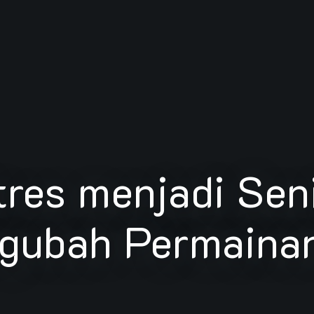
res menjadi Sen
gubah Permaina