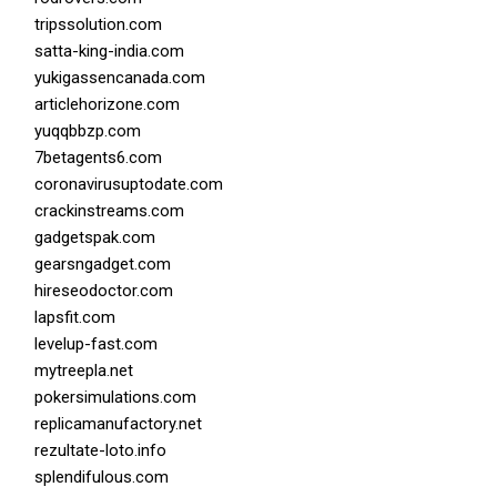
tripssolution.com
satta-king-india.com
yukigassencanada.com
articlehorizone.com
yuqqbbzp.com
7betagents6.com
coronavirusuptodate.com
crackinstreams.com
gadgetspak.com
gearsngadget.com
hireseodoctor.com
lapsfit.com
levelup-fast.com
mytreepla.net
pokersimulations.com
replicamanufactory.net
rezultate-loto.info
splendifulous.com