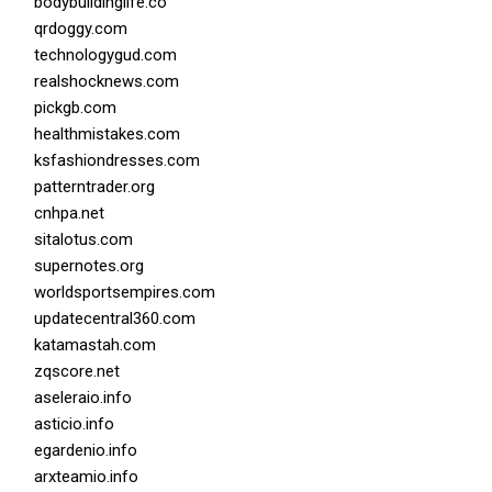
bodybuildinglife.co
qrdoggy.com
technologygud.com
realshocknews.com
pickgb.com
healthmistakes.com
ksfashiondresses.com
patterntrader.org
cnhpa.net
sitalotus.com
supernotes.org
worldsportsempires.com
updatecentral360.com
katamastah.com
zqscore.net
aseleraio.info
asticio.info
egardenio.info
arxteamio.info