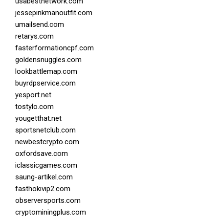
usabestnetwork.com
jessepinkmanoutfit.com
umailsend.com
retarys.com
fasterformationcpf.com
goldensnuggles.com
lookbattlemap.com
buyrdpservice.com
yesport.net
tostylo.com
yougetthat.net
sportsnetclub.com
newbestcrypto.com
oxfordsave.com
iclassicgames.com
saung-artikel.com
fasthokivip2.com
observersports.com
cryptominingplus.com