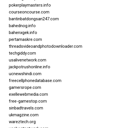
pokerplaymasters.info
courseoncourse.com
bantinbatdongsan247.com
bahednog.info
bahenxgek.info
pertamaskre.com
threadsvideoandphotodownloader.com
techgiddy.com
usalivenetwork.com
jackpotrushonline.info
ucnewshindi.com
freecellphonedatabase.com
gamersrope.com
exellewebmedia.com
free-gamestop.com
sinbadtravels.com
ukmagzine.com
wareztech.org