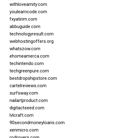
withloveamity.com
youlearncode.com
fxyatirim.com
abbuguide.com
technologyresult.com
webhostingoffers.org
whatszow.com
ehomeamerca.com
techintendo.com
techgreenpure.com
bestdropshipstore.com
cartelreviews.com
surfsway.com
nailartproduct.com
digitactseed.com
lvlcraft.com
90secondmoneyloans.com
xenmicro.com
rodrovers.com