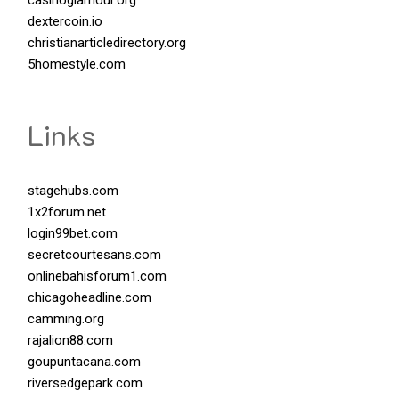
casinoglamour.org
dextercoin.io
christianarticledirectory.org
5homestyle.com
Links
stagehubs.com
1x2forum.net
login99bet.com
secretcourtesans.com
onlinebahisforum1.com
chicagoheadline.com
camming.org
rajalion88.com
goupuntacana.com
riversedgepark.com