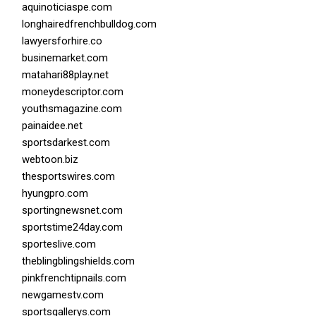
aquinoticiaspe.com
longhairedfrenchbulldog.com
lawyersforhire.co
businemarket.com
matahari88play.net
moneydescriptor.com
youthsmagazine.com
painaidee.net
sportsdarkest.com
webtoon.biz
thesportswires.com
hyungpro.com
sportingnewsnet.com
sportstime24day.com
sporteslive.com
theblingblingshields.com
pinkfrenchtipnails.com
newgamestv.com
sportsgallerys.com