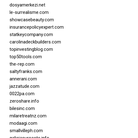
dosyamerkezi.net
le-surrealisme.com
showcasebeauty.com
insurancepolicyexpert.com
statkeycompany.com
carolinadeckbuilders.com
topinvestingblog.com
top50tools.com
the-rep.com
saltyfranks.com
annerani.com
jazzatude.com
0022pa.com
zeroshare.info
bilesinc.com
milaretreatnz.com
modaagi.com
smallvilleph.com