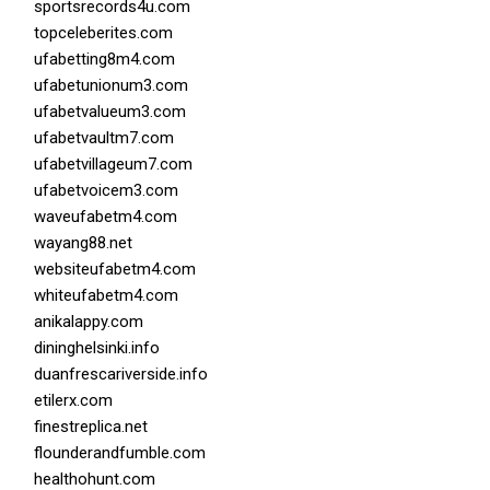
sportsrecords4u.com
topceleberites.com
ufabetting8m4.com
ufabetunionum3.com
ufabetvalueum3.com
ufabetvaultm7.com
ufabetvillageum7.com
ufabetvoicem3.com
waveufabetm4.com
wayang88.net
websiteufabetm4.com
whiteufabetm4.com
anikalappy.com
dininghelsinki.info
duanfrescariverside.info
etilerx.com
finestreplica.net
flounderandfumble.com
healthohunt.com