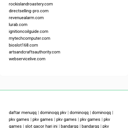
rockislandroastery.com
directselling-pro.com
revenuealarm.com
lurab.com
ignitioncoilguide.com
mytechcomputer.com
bioslot168.com
artsandcraftsauthority.com
webservicelive.com
daftar menuqq
|
dominoqq pkv
|
dominoqq
|
dominoqq
|
pkv games
|
pkv games
|
pkv games
|
pkv games
|
pkv
games
|
slot gacor hari ini
|
bandarqq
|
bandarqq
|
pkv