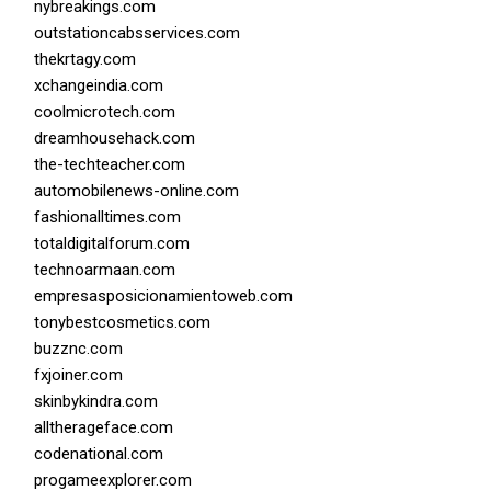
nybreakings.com
outstationcabsservices.com
thekrtagy.com
xchangeindia.com
coolmicrotech.com
dreamhousehack.com
the-techteacher.com
automobilenews-online.com
fashionalltimes.com
totaldigitalforum.com
technoarmaan.com
empresasposicionamientoweb.com
tonybestcosmetics.com
buzznc.com
fxjoiner.com
skinbykindra.com
alltherageface.com
codenational.com
progameexplorer.com