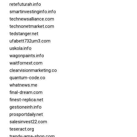
retefuturah.info
smartinvestinginfo.info
technewsalliance.com
technonetmarket.com
tedstanger.net
ufabett732um3.com
uskola.info
wagonpaints.info
waitfornext.com
clearvisionmarketing.co
quantum-code.co
whatnews.me
final-dream.com
finest-replica.net
gestioneinh.info
prosportdaily.net
salesinvest22.com
teseract.org
trendy-ama-shop.com