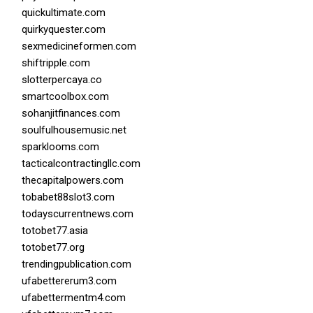
quickultimate.com
quirkyquester.com
sexmedicineformen.com
shiftripple.com
slotterpercaya.co
smartcoolbox.com
sohanjitfinances.com
soulfulhousemusic.net
sparklooms.com
tacticalcontractingllc.com
thecapitalpowers.com
tobabet88slot3.com
todayscurrentnews.com
totobet77.asia
totobet77.org
trendingpublication.com
ufabettererum3.com
ufabettermentm4.com