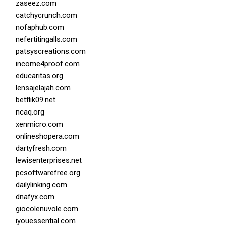
zaseez.com
catchycrunch.com
nofaphub.com
nefertitingalls.com
patsyscreations.com
income4proof.com
educaritas.org
lensajelajah.com
betflik09.net
ncaq.org
xenmicro.com
onlineshopera.com
dartyfresh.com
lewisenterprises.net
pcsoftwarefree.org
dailylinking.com
dnafyx.com
giocolenuvole.com
iyouessential.com