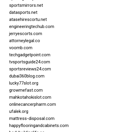
sportsmirrors.net
datasports.net
atasehirescortu.net
engineeringtechub.com
jerryescorts.com
attorneylegal.co
voomb.com
techgadgetpoint.com
tvsportsguide24.com
sportsreviews24.com
dubai360blog.com
lucky77slot.org
growmefast.com
mahkotahokislot.com
onlinecancerpharm.com
ufalek.org
mattress-disposal.com
happyflooringandcabinets.com