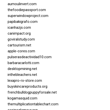
aumoulinvert.com
thefoodiepassport.com
superwindowproject.com
papibakigrafo.com
icanhazjs.com
canimpact.org
goviralstudy.com
cartourism.net
apple-cores.com
pulserasdeactividad10.com
barbaracarlotti.com
desktopmining.net
inthebleachers.net
lexapro-rx-store.com
buyskincareproducts.org
frenchbulldogpuppyforsale.net
kogamasquid.com
themultiplicationtablechart.com