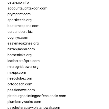
getalexio.info
accountaudittaxcon.com
prymprint.com
sportkeeda.org
besttimespend.com
careandcure.biz
cogniyo.com
easymagazines.org
hirfanjilasmi.com
hometricks.org
leathercraftpro.com
microgridpower.org
mixiqo.com
needglobe.com
ortocoach.com
passionawe.com
pittsburghpaintingprofessionals.com
plumberryworks.com
psychoterapiawioletanowak.com