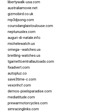
libertywalk-usa.com
australiamovie.net
gizmobird.co.uk
mp3djsong.com
coursdanglaistoulouse.com
neptunuslex.com
auguri-di-natale.info
michelewatch.us
omega--watches.us
breitling-watches.us
tgarnettcentrallautoads.com
fixadvert.com
autopluz.co
save3time-c.com
vexonhcf.com
demos-pixelsparadise.com
mediatitude.com
prewarmotorcycles.com
simracinglinks.com