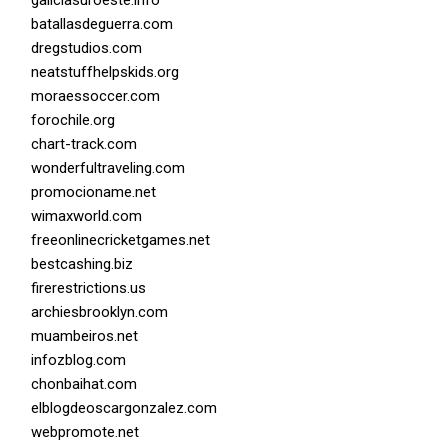
galiciasuroeste.info
batallasdeguerra.com
dregstudios.com
neatstuffhelpskids.org
moraessoccer.com
forochile.org
chart-track.com
wonderfultraveling.com
promocioname.net
wimaxworld.com
freeonlinecricketgames.net
bestcashing.biz
firerestrictions.us
archiesbrooklyn.com
muambeiros.net
infozblog.com
chonbaihat.com
elblogdeoscargonzalez.com
webpromote.net