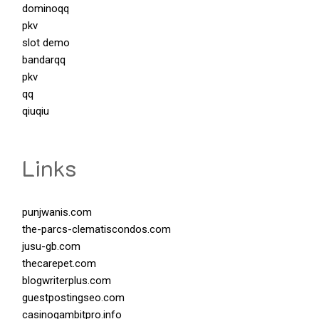
dominoqq
pkv
slot demo
bandarqq
pkv
qq
qiuqiu
Links
punjwanis.com
the-parcs-clematiscondos.com
jusu-gb.com
thecarepet.com
blogwriterplus.com
guestpostingseo.com
casinogambitpro.info