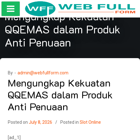
Skip
to
Mengungkap Kekuatan
content
QQEMAS dalam Produk
Anti Penuaan
By -
admin@webfullform.com
Mengungkap Kekuatan
QQEMAS dalam Produk
Anti Penuaan
Posted on
July 8, 2026
Posted in
Slot Online
[ad_1]