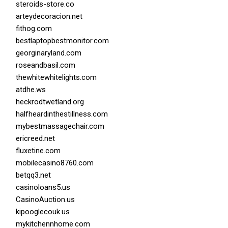
steroids-store.co
arteydecoracion.net
fithog.com
bestlaptopbestmonitor.com
georginaryland.com
roseandbasil.com
thewhitewhitelights.com
atdhe.ws
heckrodtwetland.org
halfheardinthestillness.com
mybestmassagechair.com
ericreed.net
fluxetine.com
mobilecasino8760.com
betqq3.net
casinoloans5.us
CasinoAuction.us
kipooglecouk.us
mykitchennhome.com