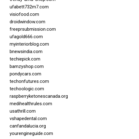
ufabett732m7.com
visiofood.com
droidwindow.com
freeprsubmission.com
ufagold666.com
myinteriorblog.com
bnewsindia.com
techiepick.com
bamzyshop.com
pondycars.com
techonfutures.com
techoologic.com
raspberryketonescanada.org
medihealthrules.com
usathrill.com
vshapedental.com
canfandalucia.org
yourengineguide.com