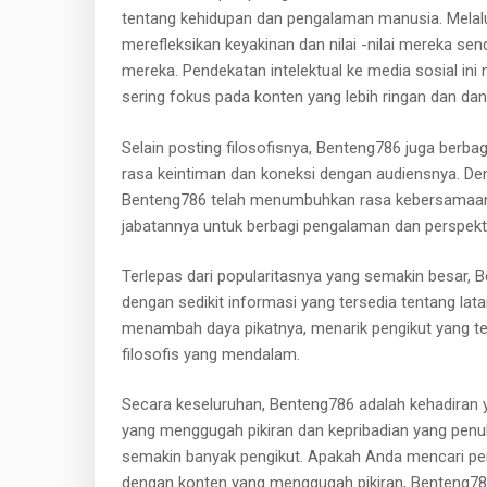
tentang kehidupan dan pengalaman manusia. Melalu
merefleksikan keyakinan dan nilai -nilai mereka send
mereka. Pendekatan intelektual ke media sosial in
sering fokus pada konten yang lebih ringan dan dan
Selain posting filosofisnya, Benteng786 juga berba
rasa keintiman dan koneksi dengan audiensnya. D
Benteng786 telah menumbuhkan rasa kebersamaan d
jabatannya untuk berbagi pengalaman dan perspekti
Terlepas dari popularitasnya yang semakin besar,
dengan sedikit informasi yang tersedia tentang lata
menambah daya pikatnya, menarik pengikut yang te
filosofis yang mendalam.
Secara keseluruhan, Benteng786 adalah kehadiran y
yang menggugah pikiran dan kepribadian yang penuh
semakin banyak pengikut. Apakah Anda mencari pers
dengan konten yang menggugah pikiran, Benteng786 p