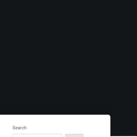
Search