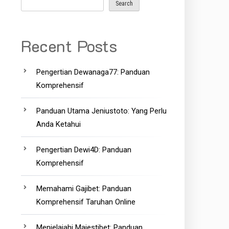
Search
Recent Posts
Pengertian Dewanaga77: Panduan
Komprehensif
Panduan Utama Jeniustoto: Yang Perlu
Anda Ketahui
Pengertian Dewi4D: Panduan
Komprehensif
Memahami Gajibet: Panduan
Komprehensif Taruhan Online
Menjelajahi Majestibet: Panduan