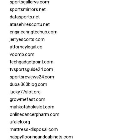
sportsgallerys.com
sportsmirrors.net
datasports.net
atasehirescortu.net
engineeringtechub.com
jerryescorts.com
attorneylegal.co
voomb.com
techgadgetpoint.com
tvsportsguide24.com
sportsreviews24.com
dubai360blog.com
lucky77slot.org
growmefast.com
mahkotahokislot.com
onlinecancerpharm.com
ufalek.org
mattress-disposal.com
happyflooringandcabinets.com