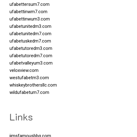
ufabettersum7.com
ufabettinwm7.com
ufabettinwum3.com
ufabetunitedm3.com
ufabetunitedm7.com
ufabetuskedm7.com
ufabetutoredm3.com
ufabetutoredm7.com
ufabetvalleyum3.com
veloxview.com
westufabetm3.com
whiskeybrothersllc.com
wildufabetum7.com
Links
jimsfamousbbq.com