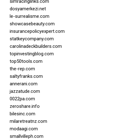
simracinglinks.com
dosyamerkezi.net
le-surrealisme.com
showcasebeauty.com
insurancepolicyexpert.com
statkeycompany.com
carolinadeckbuilders.com
topinvestingblog.com
top50tools.com
the-rep.com
saltyfranks.com
annerani.com
jazzatude.com
0022pa.com
zeroshare.info
bilesinc.com
milaretreatnz.com
modaagi.com
smallvilleph.com