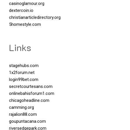
casinoglamour.org
dextercoin.io
christianarticledirectory.org
5homestyle.com
Links
stagehubs.com
1x2forum.net
login99bet.com
secretcourtesans.com
onlinebahisforum1.com
chicagoheadline.com
camming.org
rajalion88.com
goupuntacana.com
riversedgepark.com