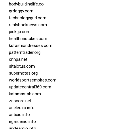
bodybuildinglife.co
qrdoggy.com
technologygud.com
realshocknews.com
pickgb.com
healthmistakes.com
ksfashiondresses.com
patterntrader.org
cnhpa.net
sitalotus.com
supernotes.org
worldsportsempires.com
updatecentral360.com
katamastah.com
zqscore.net
aseleraio.info
asticio.info
egardenio.info
arxteamio.info