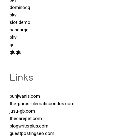
dominoqq
pkv
slot demo
bandarqq
pkv
qq
qiuqiu
Links
punjwanis.com
the-parcs-clematiscondos.com
jusu-gb.com
thecarepet.com
blogwriterplus.com
guestpostingseo.com