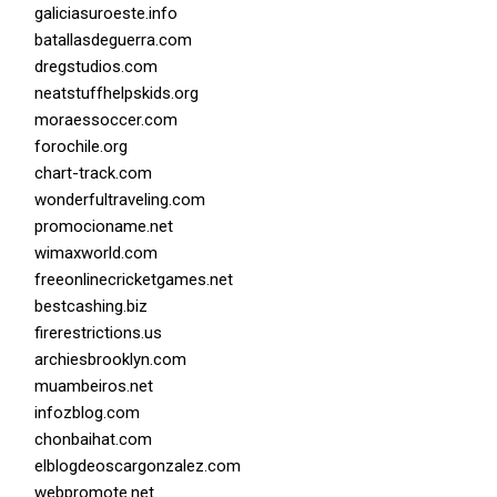
galiciasuroeste.info
batallasdeguerra.com
dregstudios.com
neatstuffhelpskids.org
moraessoccer.com
forochile.org
chart-track.com
wonderfultraveling.com
promocioname.net
wimaxworld.com
freeonlinecricketgames.net
bestcashing.biz
firerestrictions.us
archiesbrooklyn.com
muambeiros.net
infozblog.com
chonbaihat.com
elblogdeoscargonzalez.com
webpromote.net