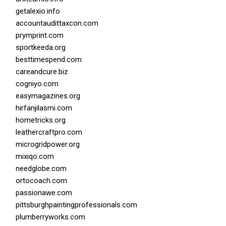
getalexio.info
accountaudittaxcon.com
prymprint.com
sportkeeda.org
besttimespend.com
careandcure.biz
cogniyo.com
easymagazines.org
hirfanjilasmi.com
hometricks.org
leathercraftpro.com
microgridpower.org
mixiqo.com
needglobe.com
ortocoach.com
passionawe.com
pittsburghpaintingprofessionals.com
plumberryworks.com