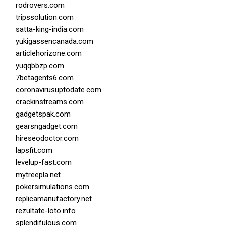
rodrovers.com
tripssolution.com
satta-king-india.com
yukigassencanada.com
articlehorizone.com
yuqqbbzp.com
7betagents6.com
coronavirusuptodate.com
crackinstreams.com
gadgetspak.com
gearsngadget.com
hireseodoctor.com
lapsfit.com
levelup-fast.com
mytreepla.net
pokersimulations.com
replicamanufactory.net
rezultate-loto.info
splendifulous.com