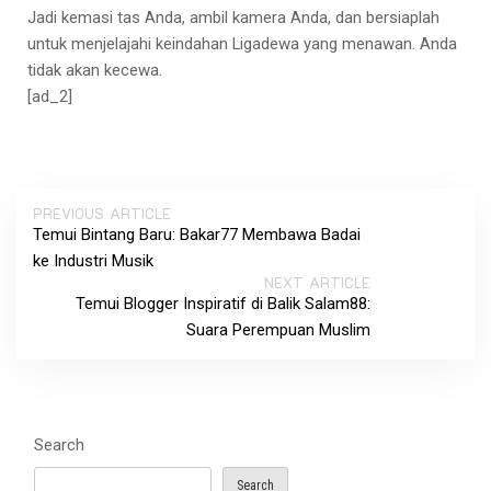
Jadi kemasi tas Anda, ambil kamera Anda, dan bersiaplah
untuk menjelajahi keindahan Ligadewa yang menawan. Anda
tidak akan kecewa.
[ad_2]
PREVIOUS ARTICLE
Temui Bintang Baru: Bakar77 Membawa Badai
ke Industri Musik
NEXT ARTICLE
Temui Blogger Inspiratif di Balik Salam88:
Suara Perempuan Muslim
Search
Search