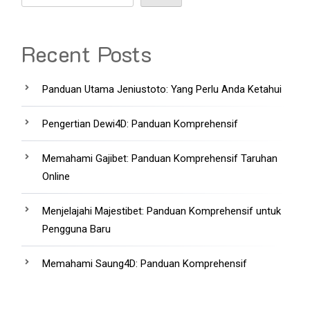
Recent Posts
Panduan Utama Jeniustoto: Yang Perlu Anda Ketahui
Pengertian Dewi4D: Panduan Komprehensif
Memahami Gajibet: Panduan Komprehensif Taruhan
Online
Menjelajahi Majestibet: Panduan Komprehensif untuk
Pengguna Baru
Memahami Saung4D: Panduan Komprehensif