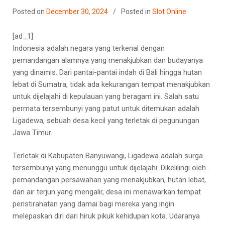
Posted on
December 30, 2024
Posted in
Slot Online
[ad_1]
Indonesia adalah negara yang terkenal dengan
pemandangan alamnya yang menakjubkan dan budayanya
yang dinamis. Dari pantai-pantai indah di Bali hingga hutan
lebat di Sumatra, tidak ada kekurangan tempat menakjubkan
untuk dijelajahi di kepulauan yang beragam ini. Salah satu
permata tersembunyi yang patut untuk ditemukan adalah
Ligadewa, sebuah desa kecil yang terletak di pegunungan
Jawa Timur.
Terletak di Kabupaten Banyuwangi, Ligadewa adalah surga
tersembunyi yang menunggu untuk dijelajahi. Dikelilingi oleh
pemandangan persawahan yang menakjubkan, hutan lebat,
dan air terjun yang mengalir, desa ini menawarkan tempat
peristirahatan yang damai bagi mereka yang ingin
melepaskan diri dari hiruk pikuk kehidupan kota. Udaranya