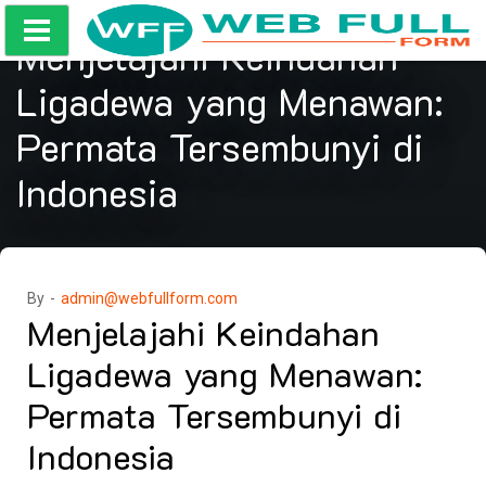
Skip
to
Menjelajahi Keindahan
content
Ligadewa yang Menawan:
Permata Tersembunyi di
Indonesia
By -
admin@webfullform.com
Menjelajahi Keindahan
Ligadewa yang Menawan:
Permata Tersembunyi di
Indonesia