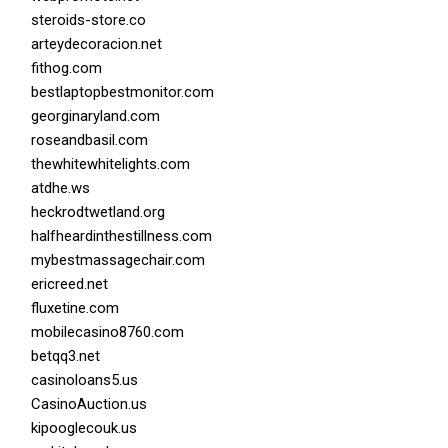
steroids-store.co
arteydecoracion.net
fithog.com
bestlaptopbestmonitor.com
georginaryland.com
roseandbasil.com
thewhitewhitelights.com
atdhe.ws
heckrodtwetland.org
halfheardinthestillness.com
mybestmassagechair.com
ericreed.net
fluxetine.com
mobilecasino8760.com
betqq3.net
casinoloans5.us
CasinoAuction.us
kipooglecouk.us