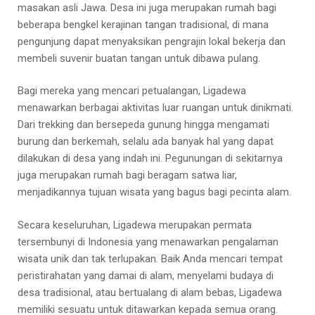
masakan asli Jawa. Desa ini juga merupakan rumah bagi
beberapa bengkel kerajinan tangan tradisional, di mana
pengunjung dapat menyaksikan pengrajin lokal bekerja dan
membeli suvenir buatan tangan untuk dibawa pulang.
Bagi mereka yang mencari petualangan, Ligadewa
menawarkan berbagai aktivitas luar ruangan untuk dinikmati.
Dari trekking dan bersepeda gunung hingga mengamati
burung dan berkemah, selalu ada banyak hal yang dapat
dilakukan di desa yang indah ini. Pegunungan di sekitarnya
juga merupakan rumah bagi beragam satwa liar,
menjadikannya tujuan wisata yang bagus bagi pecinta alam.
Secara keseluruhan, Ligadewa merupakan permata
tersembunyi di Indonesia yang menawarkan pengalaman
wisata unik dan tak terlupakan. Baik Anda mencari tempat
peristirahatan yang damai di alam, menyelami budaya di
desa tradisional, atau bertualang di alam bebas, Ligadewa
memiliki sesuatu untuk ditawarkan kepada semua orang.