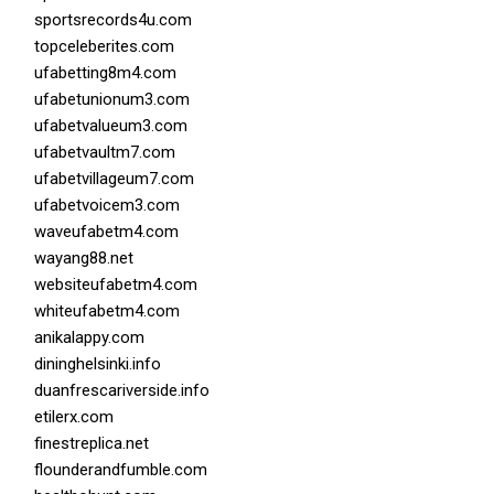
sportsrecords4u.com
topceleberites.com
ufabetting8m4.com
ufabetunionum3.com
ufabetvalueum3.com
ufabetvaultm7.com
ufabetvillageum7.com
ufabetvoicem3.com
waveufabetm4.com
wayang88.net
websiteufabetm4.com
whiteufabetm4.com
anikalappy.com
dininghelsinki.info
duanfrescariverside.info
etilerx.com
finestreplica.net
flounderandfumble.com