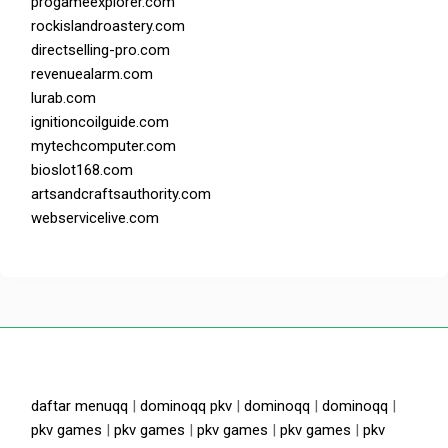
progameexplorer.com
rockislandroastery.com
directselling-pro.com
revenuealarm.com
lurab.com
ignitioncoilguide.com
mytechcomputer.com
bioslot168.com
artsandcraftsauthority.com
webservicelive.com
daftar menuqq
|
dominoqq pkv
|
dominoqq
|
dominoqq
|
pkv games
|
pkv games
|
pkv games
|
pkv games
|
pkv