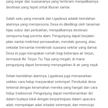
yang segar dan suasananya yang tenteram menjadikannya
destinasi yang tepat untuk liburan santai.
Salah satu yang menarik dari Ligadewa adalah keindahan
alamnya yang mempesona. Desa ini dikelilingi oleh tanaman
hijau subur dan perbukitan, menjadikannya destinasi
sempurna bagi pecinta alam. Pengunjung dapat berjalan-
jalan santai melintasi persawahan, mendaki gunung, atau
sekadar bersantai menikmati suasana sekitar yang damai.
Desa ini juga merupakan rumah bagi beberapa air terjun,
termasuk Air Terjun Tiu Teja yang megah, di mana
pengunjung dapat berenang menyegarkan di air yang sejuk.
Selain keindahan alamnya, Ligadewa juga menawarkan
sekilas cara hidup masyarakat setempat. Penduduk desa
terkenal dengan keramahan mereka yang hangat dan cara
hidup tradisional. Pengunjung dapat membenamkan diri
dalam budaya lokal dengan berpartisipasi dalam upacara
adat, mempelajari adat istiadat setempat, dan mencicipi