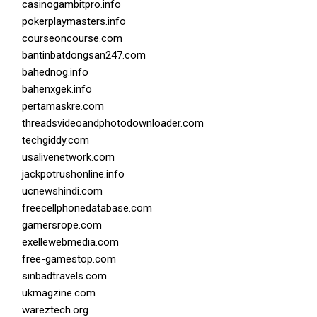
casinogambitpro.info
pokerplaymasters.info
courseoncourse.com
bantinbatdongsan247.com
bahednog.info
bahenxgek.info
pertamaskre.com
threadsvideoandphotodownloader.com
techgiddy.com
usalivenetwork.com
jackpotrushonline.info
ucnewshindi.com
freecellphonedatabase.com
gamersrope.com
exellewebmedia.com
free-gamestop.com
sinbadtravels.com
ukmagzine.com
wareztech.org