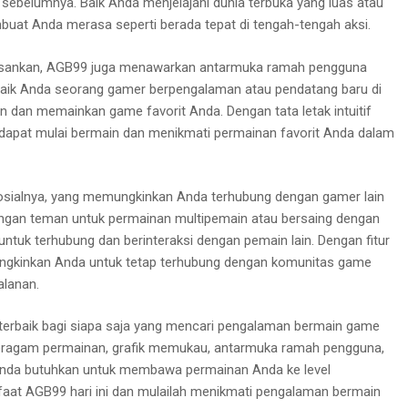
ebelumnya. Baik Anda menjelajahi dunia terbuka yang luas atau
buat Anda merasa seperti berada tepat di tengah-tengah aksi.
ngesankan, AGB99 juga menawarkan antarmuka ramah pengguna
aik Anda seorang gamer berpengalaman atau pendatang baru di
n memainkan game favorit Anda. Dengan tata letak intuitif
dapat mulai bermain dan menikmati permainan favorit Anda dalam
sosialnya, yang memungkinkan Anda terhubung dengan gamer lain
dengan teman untuk permainan multipemain atau bersaing dengan
uk terhubung dan berinteraksi dengan pemain lain. Dengan fitur
gkinkan Anda untuk tetap terhubung dengan komunitas game
alanan.
terbaik bagi siapa saja yang mencari pengalaman bermain game
beragam permainan, grafik memukau, antarmuka ramah pengguna,
Anda butuhkan untuk membawa permainan Anda ke level
aat AGB99 hari ini dan mulailah menikmati pengalaman bermain