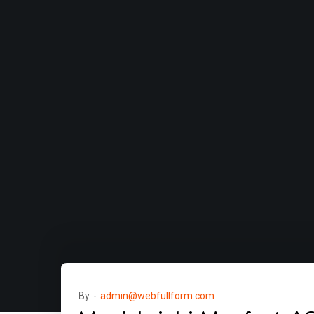
By -
admin@webfullform.com