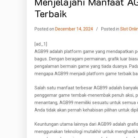
Menjelajahi Manfaat A
Terbaik
Posted on
December 14, 2024
Posted in
Slot Onli
[ad_1]
AGB99 adalah platform game yang mendapatkan popu
bagus. Dengan beragam permainan, grafik luar bi
pengalaman bermain game yang tiada duanya. Pada 
mengapa AGB99 menjadi platform game terbaik ba
Salah satu manfaat terbesar AGB99 adalah banyakny
penggemar game tembak-menembak penuh aksi, per
menantang, AGB99 memiliki sesuatu untuk semua o
Anda tidak akan pernah kehabisan pilihan untuk dipil
Keuntungan utama lainnya dari AGB99 adalah grafi
menggunakan teknologi mutakhir untuk menghadirk