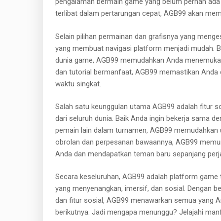
pengalaman bermain game yang belum pernah ada s
terlibat dalam pertarungan cepat, AGB99 akan mem
Selain pilihan permainan dan grafisnya yang me
yang membuat navigasi platform menjadi mudah. B
dunia game, AGB99 memudahkan Anda menemukan da
dan tutorial bermanfaat, AGB99 memastikan Anda 
waktu singkat.
Salah satu keunggulan utama AGB99 adalah fitur 
dari seluruh dunia. Baik Anda ingin bekerja sama 
pemain lain dalam turnamen, AGB99 memudahkan unt
obrolan dan perpesanan bawaannya, AGB99 memun
Anda dan mendapatkan teman baru sepanjang perj
Secara keseluruhan, AGB99 adalah platform game 
yang menyenangkan, imersif, dan sosial. Dengan 
dan fitur sosial, AGB99 menawarkan semua yang 
berikutnya. Jadi mengapa menunggu? Jelajahi manf