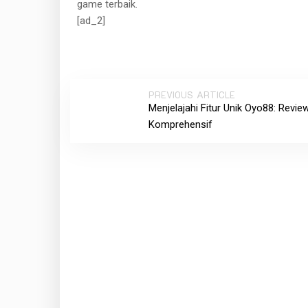
game terbaik.
[ad_2]
PREVIOUS ARTICLE
Menjelajahi Fitur Unik Oyo88: Revie
Komprehensif