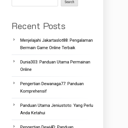
Search
Recent Posts
Menjelajahi Jakartaslot88: Pengalaman
Bermain Game Online Terbaik
Dunia303: Panduan Utama Permainan
Online
Pengertian Dewanaga77: Panduan
Komprehensif
Panduan Utama Jeniustoto: Yang Perlu
Anda Ketahui
Pengertian Dewi4D: Panduan