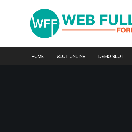
Skip
to
content
HOME
SLOT ONLINE
DEMO SLOT