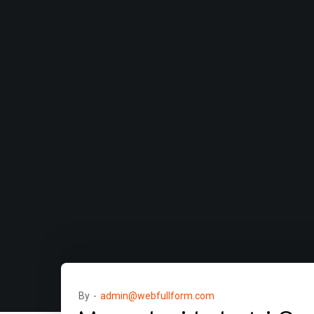
By -
admin@webfullform.com