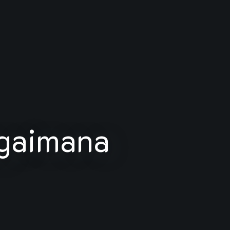
agaimana