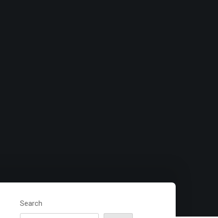
Search