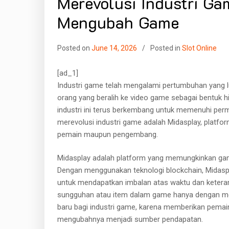
Merevolusi Industri G
Mengubah Game
Posted on
June 14, 2026
Posted in
Slot Online
[ad_1]
Industri game telah mengalami pertumbuhan yang l
orang yang beralih ke video game sebagai bentuk h
industri ini terus berkembang untuk memenuhi perm
merevolusi industri game adalah Midasplay, platf
pemain maupun pengembang.
Midasplay adalah platform yang memungkinkan ga
Dengan menggunakan teknologi blockchain, Mida
untuk mendapatkan imbalan atas waktu dan ketera
sungguhan atau item dalam game hanya dengan me
baru bagi industri game, karena memberikan pema
mengubahnya menjadi sumber pendapatan.