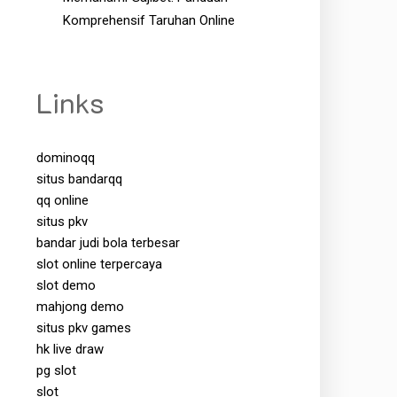
Komprehensif Taruhan Online
Links
dominoqq
situs bandarqq
qq online
situs pkv
bandar judi bola terbesar
slot online terpercaya
slot demo
mahjong demo
situs pkv games
hk live draw
pg slot
slot