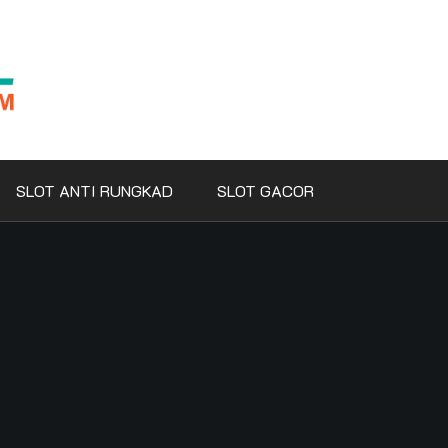
SLOT ANTI RUNGKAD
SLOT GACOR