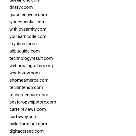
dnafyx.com
giocolenuvole.com
iyouessential.com
withloveamity.com
youlearncode.com
fxyatirim.com
abbuguide.com
technologyresult.com
webhostingoffers.org
whatszow.com
ehomeamerca.com
techintendo.com
techgreenpure.com
bestdropshipstore.com
cartelreviews.com
surfsway.com
nailartproduct.com
digitactseed.com