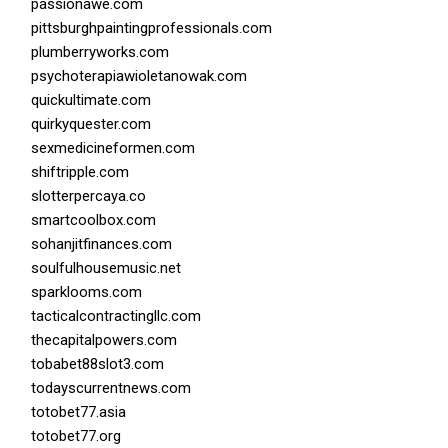
passionawe.com
pittsburghpaintingprofessionals.com
plumberryworks.com
psychoterapiawioletanowak.com
quickultimate.com
quirkyquester.com
sexmedicineformen.com
shiftripple.com
slotterpercaya.co
smartcoolbox.com
sohanjitfinances.com
soulfulhousemusic.net
sparklooms.com
tacticalcontractingllc.com
thecapitalpowers.com
tobabet88slot3.com
todayscurrentnews.com
totobet77.asia
totobet77.org