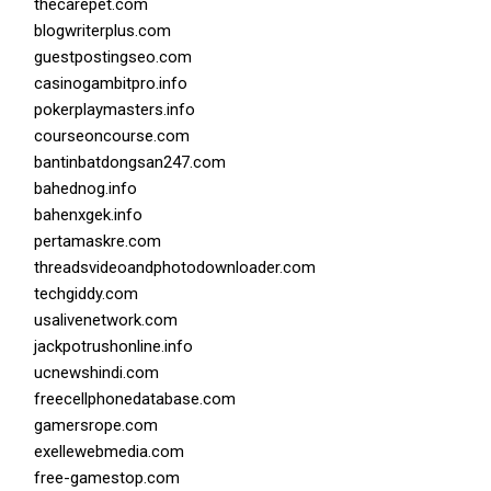
thecarepet.com
blogwriterplus.com
guestpostingseo.com
casinogambitpro.info
pokerplaymasters.info
courseoncourse.com
bantinbatdongsan247.com
bahednog.info
bahenxgek.info
pertamaskre.com
threadsvideoandphotodownloader.com
techgiddy.com
usalivenetwork.com
jackpotrushonline.info
ucnewshindi.com
freecellphonedatabase.com
gamersrope.com
exellewebmedia.com
free-gamestop.com