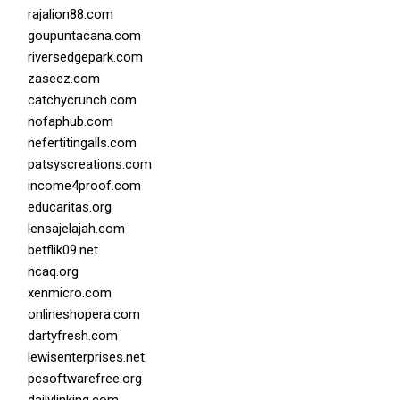
rajalion88.com
goupuntacana.com
riversedgepark.com
zaseez.com
catchycrunch.com
nofaphub.com
nefertitingalls.com
patsyscreations.com
income4proof.com
educaritas.org
lensajelajah.com
betflik09.net
ncaq.org
xenmicro.com
onlineshopera.com
dartyfresh.com
lewisenterprises.net
pcsoftwarefree.org
dailylinking.com