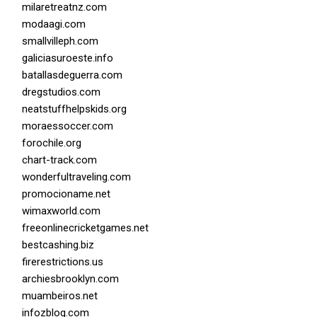
milaretreatnz.com
modaagi.com
smallvilleph.com
galiciasuroeste.info
batallasdeguerra.com
dregstudios.com
neatstuffhelpskids.org
moraessoccer.com
forochile.org
chart-track.com
wonderfultraveling.com
promocioname.net
wimaxworld.com
freeonlinecricketgames.net
bestcashing.biz
firerestrictions.us
archiesbrooklyn.com
muambeiros.net
infozblog.com