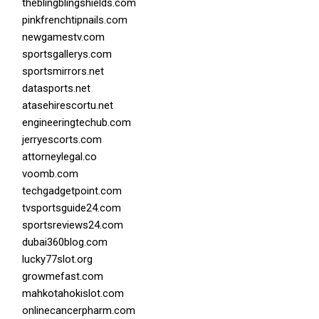
theblingblingshields.com
pinkfrenchtipnails.com
newgamestv.com
sportsgallerys.com
sportsmirrors.net
datasports.net
atasehirescortu.net
engineeringtechub.com
jerryescorts.com
attorneylegal.co
voomb.com
techgadgetpoint.com
tvsportsguide24.com
sportsreviews24.com
dubai360blog.com
lucky77slot.org
growmefast.com
mahkotahokislot.com
onlinecancerpharm.com