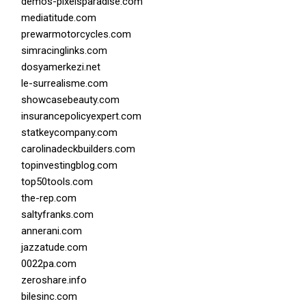
demos-pixelsparadise.com
mediatitude.com
prewarmotorcycles.com
simracinglinks.com
dosyamerkezi.net
le-surrealisme.com
showcasebeauty.com
insurancepolicyexpert.com
statkeycompany.com
carolinadeckbuilders.com
topinvestingblog.com
top50tools.com
the-rep.com
saltyfranks.com
annerani.com
jazzatude.com
0022pa.com
zeroshare.info
bilesinc.com