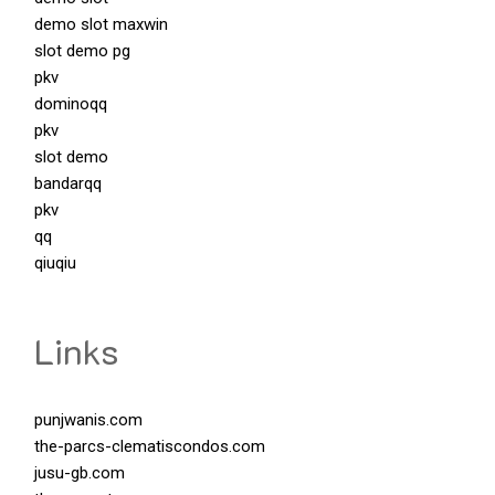
demo slot maxwin
slot demo pg
pkv
dominoqq
pkv
slot demo
bandarqq
pkv
qq
qiuqiu
Links
punjwanis.com
the-parcs-clematiscondos.com
jusu-gb.com