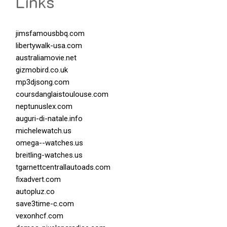
Links
jimsfamousbbq.com
libertywalk-usa.com
australiamovie.net
gizmobird.co.uk
mp3djsong.com
coursdanglaistoulouse.com
neptunuslex.com
auguri-di-natale.info
michelewatch.us
omega--watches.us
breitling-watches.us
tgarnettcentrallautoads.com
fixadvert.com
autopluz.co
save3time-c.com
vexonhcf.com