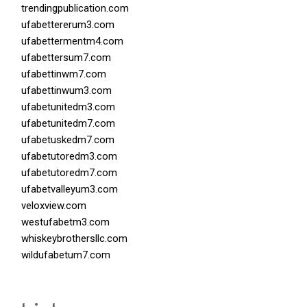
trendingpublication.com
ufabettererum3.com
ufabettermentm4.com
ufabettersum7.com
ufabettinwm7.com
ufabettinwum3.com
ufabetunitedm3.com
ufabetunitedm7.com
ufabetuskedm7.com
ufabetutoredm3.com
ufabetutoredm7.com
ufabetvalleyum3.com
veloxview.com
westufabetm3.com
whiskeybrothersllc.com
wildufabetum7.com