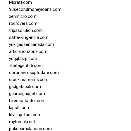
lvlcraft.com
90secondmoneyloans.com
xenmicro.com
rodrovers.com
tripssolution.com
satta-king-india.com
yukigassencanada.com
articlehorizone.com
yuqqbbzp.com
7betagents6.com
coronavirusuptodate.com
crackinstreams.com
gadgetspak.com
gearsngadget.com
hireseodoctor.com
lapsfit.com
levelup-fast.com
mytreepla.net
pokersimulations.com