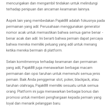
mencurigakan dan mengambil tindakan untuk melindungi
terhadap penipuan dan ancaman keamanan lainnya.
Aspek lain yang membedakan Pajak88 adalah fokusnya pada
permainan yang adil. Perusahaan menggunakan generator
nomor acak untuk memastikan bahwa semua game benar -
benar acak dan adil. Ini berarti bahwa pemain dapat percaya
bahwa mereka memiliki peluang yang adil untuk menang
ketika mereka bermain di platform.
Selain komitmennya terhadap keamanan dan permainan
yang adil, Pajak88 juga menawarkan berbagai macam
permainan dan opsi taruhan untuk memenuhi semua jenis
pemain. Baik Anda penggemar slot, poker, blackjack, atau
taruhan olahraga, Pajak88 memiliki sesuatu untuk semua
orang. Platform ini juga menawarkan berbagai bonus dan
promosi untuk memberi penghargaan kepada pemain yang
loyal dan menarik pelanggan baru.