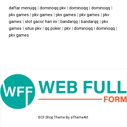
daftar menuqq
|
dominoqq pkv
|
dominoqq
|
dominoqq
|
pkv games
|
pkv games
|
pkv games
|
pkv games
|
pkv
games
|
slot gacor hari ini
|
bandarqq
|
bandarqq
|
pkv
games
|
situs pkv
|
qq poker
|
pkv
|
dominoqq
|
dominoqq
|
pkv games
BCF Shop Theme
By aThemeArt.