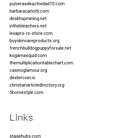
pulserasdeactividad10.com
barbaracarlotti.com
desktopmining.net
inthebleachers.net
lexapro-rx-store.com
buyskincareproducts.org
frenchbulldogpuppyforsale.net
kogamasquid.com
themultiplicationtablechart.com
casinoglamour.org
dextercoin.io
christianarticledirectory.org
5homestyle.com
Links
stagehubs.com