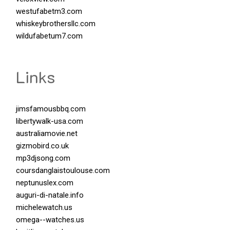
westufabetm3.com
whiskeybrothersllc.com
wildufabetum7.com
Links
jimsfamousbbq.com
libertywalk-usa.com
australiamovie.net
gizmobird.co.uk
mp3djsong.com
coursdanglaistoulouse.com
neptunuslex.com
auguri-di-natale.info
michelewatch.us
omega--watches.us