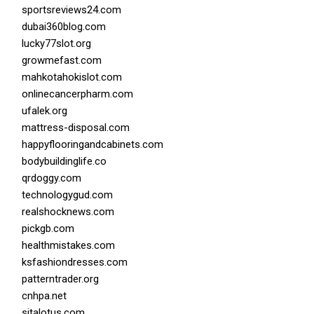
sportsreviews24.com
dubai360blog.com
lucky77slot.org
growmefast.com
mahkotahokislot.com
onlinecancerpharm.com
ufalek.org
mattress-disposal.com
happyflooringandcabinets.com
bodybuildinglife.co
qrdoggy.com
technologygud.com
realshocknews.com
pickgb.com
healthmistakes.com
ksfashiondresses.com
patterntrader.org
cnhpa.net
sitalotus.com