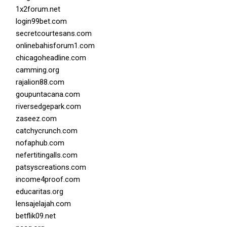
1x2forum.net
login99bet.com
secretcourtesans.com
onlinebahisforum1.com
chicagoheadline.com
camming.org
rajalion88.com
goupuntacana.com
riversedgepark.com
zaseez.com
catchycrunch.com
nofaphub.com
nefertitingalls.com
patsyscreations.com
income4proof.com
educaritas.org
lensajelajah.com
betflik09.net