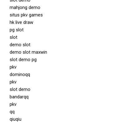
mahjong demo
situs pkv games
hk live draw
pg slot
slot
demo slot
demo slot maxwin
slot demo pg
pkv
dominoqq
pkv
slot demo
bandarqq
pkv
qq
qiuqiu