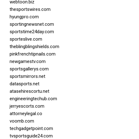
webtoon.biz
thesportswires.com
hyungpro.com
sportingnewsnet.com
sportstime24day.com
sporteslive.com
theblingblingshields.com
pinkfrenchtipnails.com
newgamestv.com
sportsgallerys.com
sportsmirrors.net
datasports.net
atasehirescortu.net
engineeringtechub.com
jerryescorts.com
attorneylegal.co
voomb.com
techgadgetpoint.com
tvsportsguide24.com