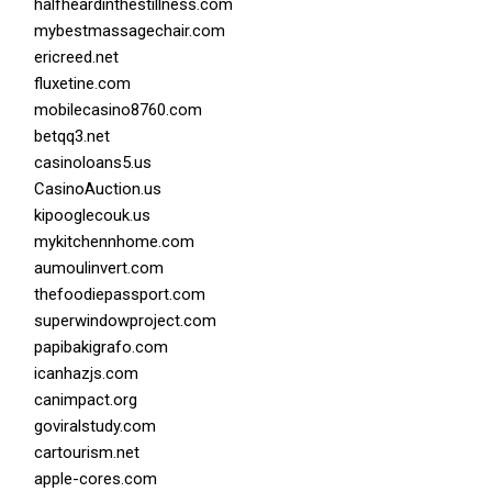
halfheardinthestillness.com
mybestmassagechair.com
ericreed.net
fluxetine.com
mobilecasino8760.com
betqq3.net
casinoloans5.us
CasinoAuction.us
kipooglecouk.us
mykitchennhome.com
aumoulinvert.com
thefoodiepassport.com
superwindowproject.com
papibakigrafo.com
icanhazjs.com
canimpact.org
goviralstudy.com
cartourism.net
apple-cores.com