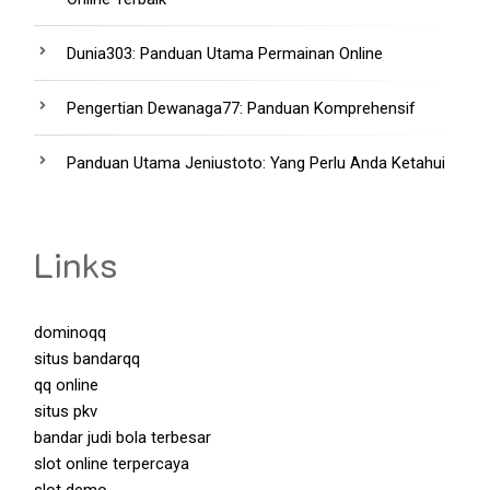
Dunia303: Panduan Utama Permainan Online
Pengertian Dewanaga77: Panduan Komprehensif
Panduan Utama Jeniustoto: Yang Perlu Anda Ketahui
Links
dominoqq
situs bandarqq
qq online
situs pkv
bandar judi bola terbesar
slot online terpercaya
slot demo