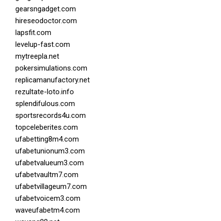
gearsngadget.com
hireseodoctor.com
lapsfit.com
levelup-fast.com
mytreepla.net
pokersimulations.com
replicamanufactory.net
rezultate-loto.info
splendifulous.com
sportsrecords4u.com
topceleberites.com
ufabetting8m4.com
ufabetunionum3.com
ufabetvalueum3.com
ufabetvaultm7.com
ufabetvillageum7.com
ufabetvoicem3.com
waveufabetm4.com