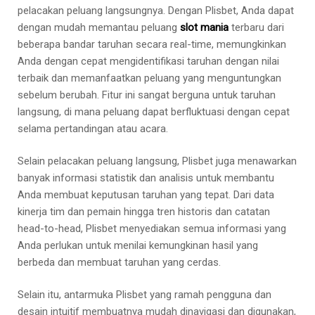
pelacakan peluang langsungnya. Dengan Plisbet, Anda dapat
dengan mudah memantau peluang
slot mania
terbaru dari
beberapa bandar taruhan secara real-time, memungkinkan
Anda dengan cepat mengidentifikasi taruhan dengan nilai
terbaik dan memanfaatkan peluang yang menguntungkan
sebelum berubah. Fitur ini sangat berguna untuk taruhan
langsung, di mana peluang dapat berfluktuasi dengan cepat
selama pertandingan atau acara.
Selain pelacakan peluang langsung, Plisbet juga menawarkan
banyak informasi statistik dan analisis untuk membantu
Anda membuat keputusan taruhan yang tepat. Dari data
kinerja tim dan pemain hingga tren historis dan catatan
head-to-head, Plisbet menyediakan semua informasi yang
Anda perlukan untuk menilai kemungkinan hasil yang
berbeda dan membuat taruhan yang cerdas.
Selain itu, antarmuka Plisbet yang ramah pengguna dan
desain intuitif membuatnya mudah dinavigasi dan digunakan,