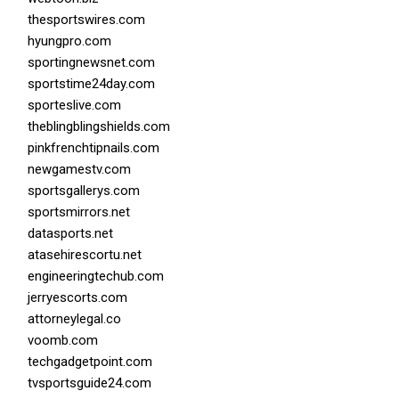
thesportswires.com
hyungpro.com
sportingnewsnet.com
sportstime24day.com
sporteslive.com
theblingblingshields.com
pinkfrenchtipnails.com
newgamestv.com
sportsgallerys.com
sportsmirrors.net
datasports.net
atasehirescortu.net
engineeringtechub.com
jerryescorts.com
attorneylegal.co
voomb.com
techgadgetpoint.com
tvsportsguide24.com