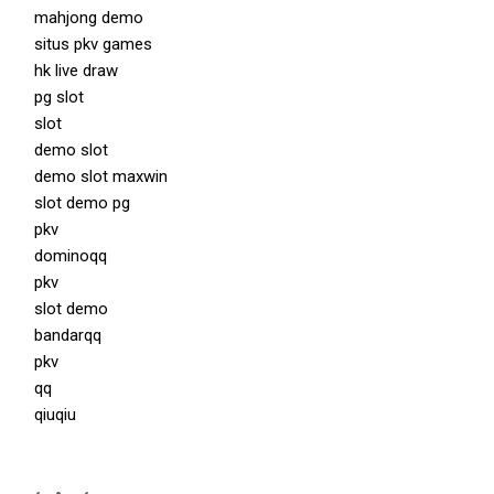
mahjong demo
situs pkv games
hk live draw
pg slot
slot
demo slot
demo slot maxwin
slot demo pg
pkv
dominoqq
pkv
slot demo
bandarqq
pkv
qq
qiuqiu