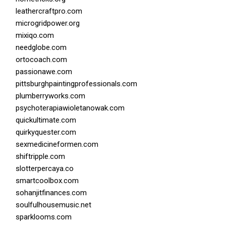
leathercraftpro.com
microgridpower.org
mixiqo.com
needglobe.com
ortocoach.com
passionawe.com
pittsburghpaintingprofessionals.com
plumberryworks.com
psychoterapiawioletanowak.com
quickultimate.com
quirkyquester.com
sexmedicineformen.com
shiftripple.com
slotterpercaya.co
smartcoolbox.com
sohanjitfinances.com
soulfulhousemusic.net
sparklooms.com