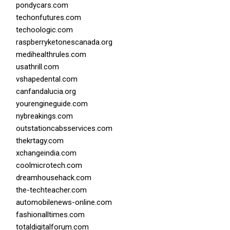
pondycars.com
techonfutures.com
techoologic.com
raspberryketonescanada.org
medihealthrules.com
usathrill.com
vshapedental.com
canfandalucia.org
yourengineguide.com
nybreakings.com
outstationcabsservices.com
thekrtagy.com
xchangeindia.com
coolmicrotech.com
dreamhousehack.com
the-techteacher.com
automobilenews-online.com
fashionalltimes.com
totaldigitalforum.com