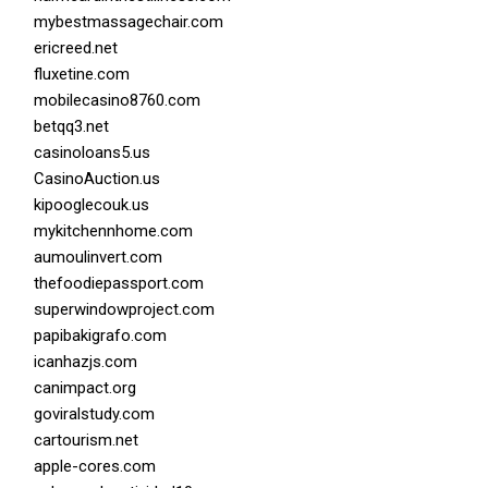
mybestmassagechair.com
ericreed.net
fluxetine.com
mobilecasino8760.com
betqq3.net
casinoloans5.us
CasinoAuction.us
kipooglecouk.us
mykitchennhome.com
aumoulinvert.com
thefoodiepassport.com
superwindowproject.com
papibakigrafo.com
icanhazjs.com
canimpact.org
goviralstudy.com
cartourism.net
apple-cores.com