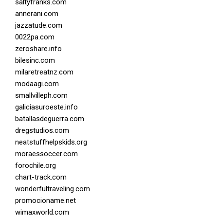
saltyfranks.com
annerani.com
jazzatude.com
0022pa.com
zeroshare.info
bilesinc.com
milaretreatnz.com
modaagi.com
smallvilleph.com
galiciasuroeste.info
batallasdeguerra.com
dregstudios.com
neatstuffhelpskids.org
moraessoccer.com
forochile.org
chart-track.com
wonderfultraveling.com
promocioname.net
wimaxworld.com