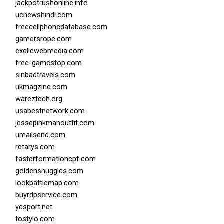
jackpotrushonline.info
ucnewshindi.com
freecellphonedatabase.com
gamersrope.com
exellewebmedia.com
free-gamestop.com
sinbadtravels.com
ukmagzine.com
wareztech.org
usabestnetwork.com
jessepinkmanoutfit.com
umailsend.com
retarys.com
fasterformationcpf.com
goldensnuggles.com
lookbattlemap.com
buyrdpservice.com
yesport.net
tostylo.com