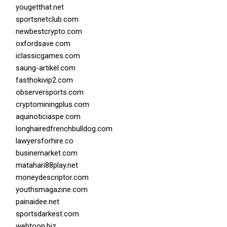
yougetthat.net
sportsnetclub.com
newbestcrypto.com
oxfordsave.com
iclassicgames.com
saung-artikel.com
fasthokivip2.com
observersports.com
cryptominingplus.com
aquinoticiaspe.com
longhairedfrenchbulldog.com
lawyersforhire.co
businemarket.com
matahari88play.net
moneydescriptor.com
youthsmagazine.com
painaidee.net
sportsdarkest.com
webtoon.biz