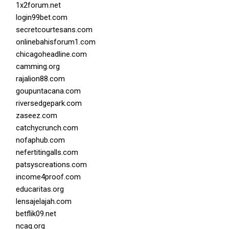
1x2forum.net
login99bet.com
secretcourtesans.com
onlinebahisforum1.com
chicagoheadline.com
camming.org
rajalion88.com
goupuntacana.com
riversedgepark.com
zaseez.com
catchycrunch.com
nofaphub.com
nefertitingalls.com
patsyscreations.com
income4proof.com
educaritas.org
lensajelajah.com
betflik09.net
ncaq.org