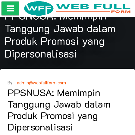
Skip
to
PPSNUSA: Memimpin
content
Tanggung Jawab dalam
Produk Promosi yang
Dipersonalisasi
By -
admin@webfullform.com
PPSNUSA: Memimpin
Tanggung Jawab dalam
Produk Promosi yang
Dipersonalisasi