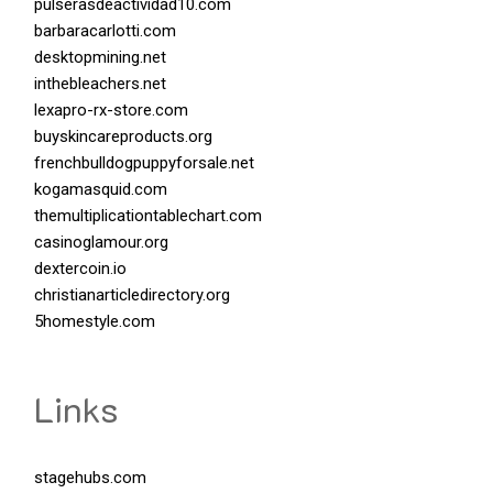
pulserasdeactividad10.com
barbaracarlotti.com
desktopmining.net
inthebleachers.net
lexapro-rx-store.com
buyskincareproducts.org
frenchbulldogpuppyforsale.net
kogamasquid.com
themultiplicationtablechart.com
casinoglamour.org
dextercoin.io
christianarticledirectory.org
5homestyle.com
Links
stagehubs.com