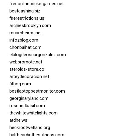
freeonlinecricketgames.net
bestcashing.biz
firerestrictions.us
archiesbrooklyn.com
muambeiros.net
infozblog.com
chonbaihat.com
elblogdeoscargonzalez.com
webpromote.net
steroids-store.co
arteydecoracion.net
fithog.com
bestlaptopbestmonitor.com
georginaryland.com
roseandbasil.com
thewhitewhitelights.com
atdhe.ws
heckrodtwetland.org
halfheardinthestillness.com