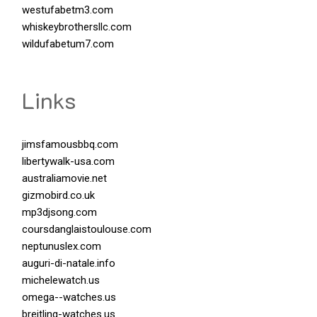
westufabetm3.com
whiskeybrothersllc.com
wildufabetum7.com
Links
jimsfamousbbq.com
libertywalk-usa.com
australiamovie.net
gizmobird.co.uk
mp3djsong.com
coursdanglaistoulouse.com
neptunuslex.com
auguri-di-natale.info
michelewatch.us
omega--watches.us
breitling-watches.us