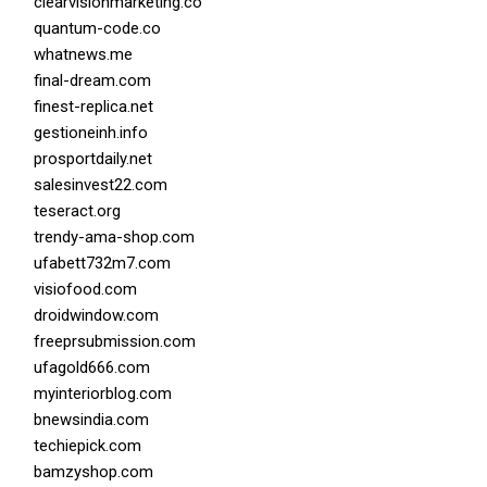
clearvisionmarketing.co
quantum-code.co
whatnews.me
final-dream.com
finest-replica.net
gestioneinh.info
prosportdaily.net
salesinvest22.com
teseract.org
trendy-ama-shop.com
ufabett732m7.com
visiofood.com
droidwindow.com
freeprsubmission.com
ufagold666.com
myinteriorblog.com
bnewsindia.com
techiepick.com
bamzyshop.com