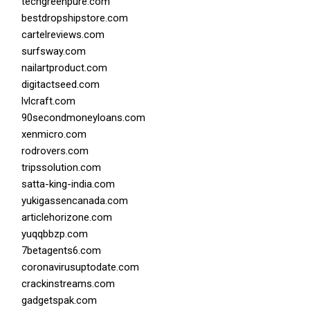
techgreenpure.com
bestdropshipstore.com
cartelreviews.com
surfsway.com
nailartproduct.com
digitactseed.com
lvlcraft.com
90secondmoneyloans.com
xenmicro.com
rodrovers.com
tripssolution.com
satta-king-india.com
yukigassencanada.com
articlehorizone.com
yuqqbbzp.com
7betagents6.com
coronavirusuptodate.com
crackinstreams.com
gadgetspak.com