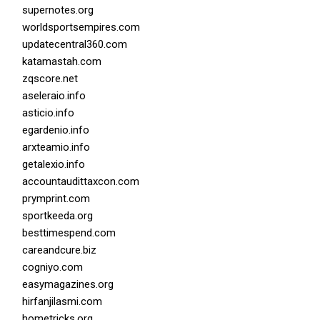
supernotes.org
worldsportsempires.com
updatecentral360.com
katamastah.com
zqscore.net
aseleraio.info
asticio.info
egardenio.info
arxteamio.info
getalexio.info
accountaudittaxcon.com
prymprint.com
sportkeeda.org
besttimespend.com
careandcure.biz
cogniyo.com
easymagazines.org
hirfanjilasmi.com
hometricks.org