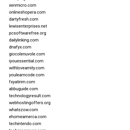
xenmicro.com
onlineshopera.com
dartyfresh.com
lewisenterprises.net
pcsoftwarefree.org
dailylinking.com
dnafyx.com
giocolenuvole.com
iyouessential.com
withloveamity.com
youlearncode.com
fxyatirim.com
abbuguide.com
technologyresult.com
webhostingoffers.org
whatszow.com
ehomeamerca.com
techintendo.com