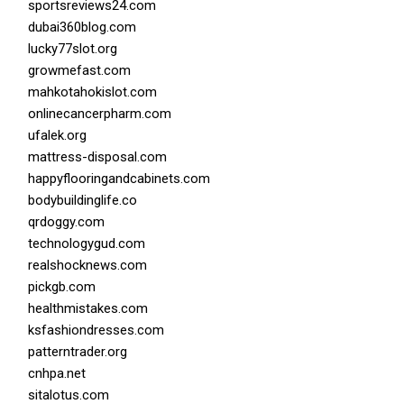
sportsreviews24.com
dubai360blog.com
lucky77slot.org
growmefast.com
mahkotahokislot.com
onlinecancerpharm.com
ufalek.org
mattress-disposal.com
happyflooringandcabinets.com
bodybuildinglife.co
qrdoggy.com
technologygud.com
realshocknews.com
pickgb.com
healthmistakes.com
ksfashiondresses.com
patterntrader.org
cnhpa.net
sitalotus.com