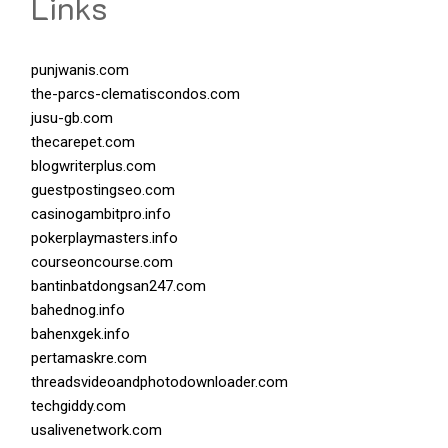
Links
punjwanis.com
the-parcs-clematiscondos.com
jusu-gb.com
thecarepet.com
blogwriterplus.com
guestpostingseo.com
casinogambitpro.info
pokerplaymasters.info
courseoncourse.com
bantinbatdongsan247.com
bahednog.info
bahenxgek.info
pertamaskre.com
threadsvideoandphotodownloader.com
techgiddy.com
usalivenetwork.com