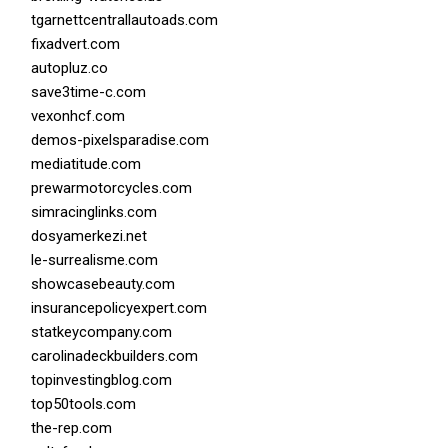
tgarnettcentrallautoads.com
fixadvert.com
autopluz.co
save3time-c.com
vexonhcf.com
demos-pixelsparadise.com
mediatitude.com
prewarmotorcycles.com
simracinglinks.com
dosyamerkezi.net
le-surrealisme.com
showcasebeauty.com
insurancepolicyexpert.com
statkeycompany.com
carolinadeckbuilders.com
topinvestingblog.com
top50tools.com
the-rep.com