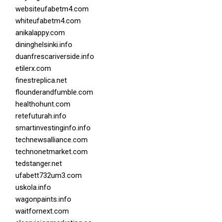
websiteufabetm4.com
whiteufabetm4.com
anikalappy.com
dininghelsinki.info
duanfrescariverside.info
etilerx.com
finestreplica.net
flounderandfumble.com
healthohunt.com
retefuturah.info
smartinvestinginfo.info
technewsalliance.com
technonetmarket.com
tedstanger.net
ufabett732um3.com
uskola.info
wagonpaints.info
waitfornext.com