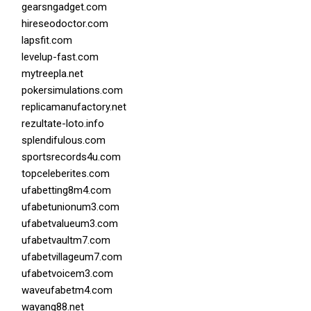
gearsngadget.com
hireseodoctor.com
lapsfit.com
levelup-fast.com
mytreepla.net
pokersimulations.com
replicamanufactory.net
rezultate-loto.info
splendifulous.com
sportsrecords4u.com
topceleberites.com
ufabetting8m4.com
ufabetunionum3.com
ufabetvalueum3.com
ufabetvaultm7.com
ufabetvillageum7.com
ufabetvoicem3.com
waveufabetm4.com
wayang88.net