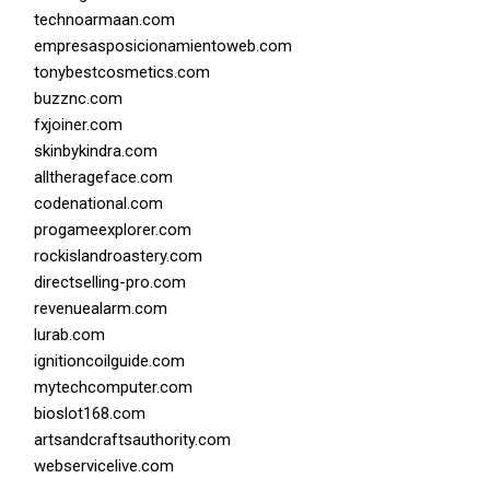
technoarmaan.com
empresasposicionamientoweb.com
tonybestcosmetics.com
buzznc.com
fxjoiner.com
skinbykindra.com
alltherageface.com
codenational.com
progameexplorer.com
rockislandroastery.com
directselling-pro.com
revenuealarm.com
lurab.com
ignitioncoilguide.com
mytechcomputer.com
bioslot168.com
artsandcraftsauthority.com
webservicelive.com