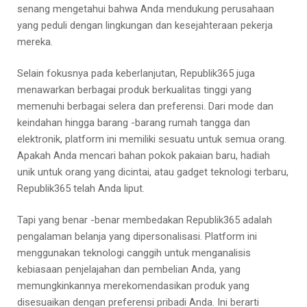
senang mengetahui bahwa Anda mendukung perusahaan
yang peduli dengan lingkungan dan kesejahteraan pekerja
mereka.
Selain fokusnya pada keberlanjutan, Republik365 juga
menawarkan berbagai produk berkualitas tinggi yang
memenuhi berbagai selera dan preferensi. Dari mode dan
keindahan hingga barang -barang rumah tangga dan
elektronik, platform ini memiliki sesuatu untuk semua orang.
Apakah Anda mencari bahan pokok pakaian baru, hadiah
unik untuk orang yang dicintai, atau gadget teknologi terbaru,
Republik365 telah Anda liput.
Tapi yang benar -benar membedakan Republik365 adalah
pengalaman belanja yang dipersonalisasi. Platform ini
menggunakan teknologi canggih untuk menganalisis
kebiasaan penjelajahan dan pembelian Anda, yang
memungkinkannya merekomendasikan produk yang
disesuaikan dengan preferensi pribadi Anda. Ini berarti