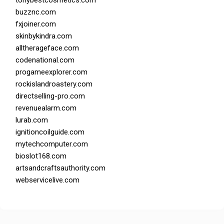
buzznc.com
fxjoiner.com
skinbykindra.com
alltherageface.com
codenational.com
progameexplorer.com
rockislandroastery.com
directselling-pro.com
revenuealarm.com
lurab.com
ignitioncoilguide.com
mytechcomputer.com
bioslot168.com
artsandcraftsauthority.com
webservicelive.com