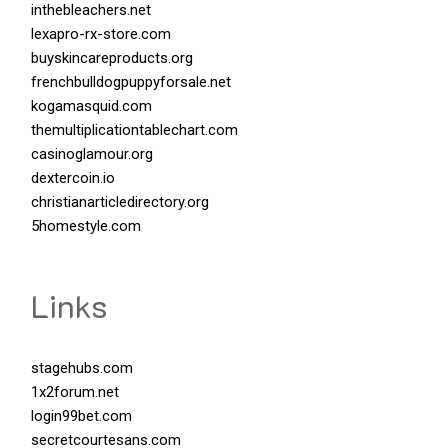
inthebleachers.net
lexapro-rx-store.com
buyskincareproducts.org
frenchbulldogpuppyforsale.net
kogamasquid.com
themultiplicationtablechart.com
casinoglamour.org
dextercoin.io
christianarticledirectory.org
5homestyle.com
Links
stagehubs.com
1x2forum.net
login99bet.com
secretcourtesans.com