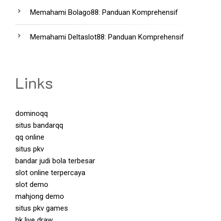
Memahami Bolago88: Panduan Komprehensif
Memahami Deltaslot88: Panduan Komprehensif
Links
dominoqq
situs bandarqq
qq online
situs pkv
bandar judi bola terbesar
slot online terpercaya
slot demo
mahjong demo
situs pkv games
hk live draw