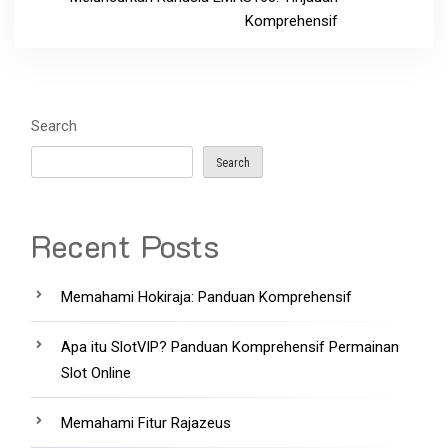
Komprehensif
Search
Search
Recent Posts
Memahami Hokiraja: Panduan Komprehensif
Apa itu SlotVIP? Panduan Komprehensif Permainan
Slot Online
Memahami Fitur Rajazeus