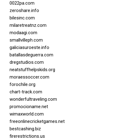
0022pa.com
zeroshare.info
bilesinc.com
milaretreatnz.com
modaagi.com
smallvilleph.com
galiciasuroeste.info
batallasdeguerra.com
dregstudios.com
neatstuffhelpskids.org
moraessoccer.com
forochile.org
chart-track.com
wonderfultraveling.com
promocioname.net
wimaxworld.com
freeonlinecricketgames.net
bestcashing.biz
firerestrictions.us