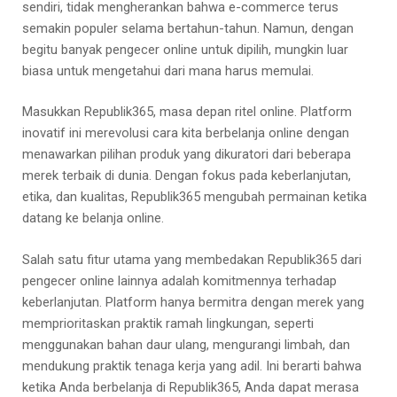
sendiri, tidak mengherankan bahwa e-commerce terus
semakin populer selama bertahun-tahun. Namun, dengan
begitu banyak pengecer online untuk dipilih, mungkin luar
biasa untuk mengetahui dari mana harus memulai.
Masukkan Republik365, masa depan ritel online. Platform
inovatif ini merevolusi cara kita berbelanja online dengan
menawarkan pilihan produk yang dikuratori dari beberapa
merek terbaik di dunia. Dengan fokus pada keberlanjutan,
etika, dan kualitas, Republik365 mengubah permainan ketika
datang ke belanja online.
Salah satu fitur utama yang membedakan Republik365 dari
pengecer online lainnya adalah komitmennya terhadap
keberlanjutan. Platform hanya bermitra dengan merek yang
memprioritaskan praktik ramah lingkungan, seperti
menggunakan bahan daur ulang, mengurangi limbah, dan
mendukung praktik tenaga kerja yang adil. Ini berarti bahwa
ketika Anda berbelanja di Republik365, Anda dapat merasa