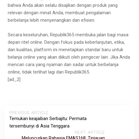
bahwa Anda akan selalu disajikan dengan produk yang
relevan dengan minat Anda, membuat pengalaman
berbelanja lebih menyenangkan dan efisien.
Secara keseluruhan, Republik365 membuka jalan bagi masa
depan ritel online. Dengan fokus pada keberlanjutan, etika,
dan kualitas, platform ini menetapkan standar baru untuk
belanja online yang akan diikuti oleh pengecer lain. Jika Anda
mencari cara yang nyaman dan sadar untuk berbelanja
online, tidak terlihat lagi dari Republik365.
[ad_2]
PREVIOUS ARTICLE
Temukan keajaiban Serbajitu: Permata
tersembunyi di Asia Tenggara
NEXT ARTICLE
Meluncurkan Rahasia EMAS168: Tinjauan