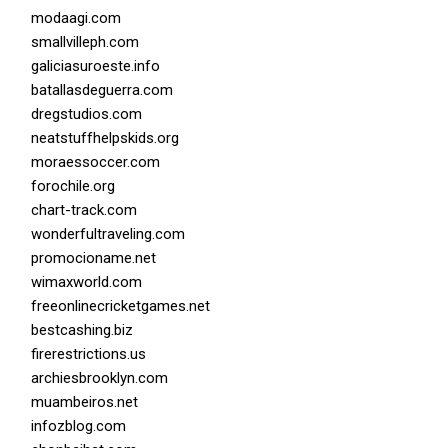
modaagi.com
smallvilleph.com
galiciasuroeste.info
batallasdeguerra.com
dregstudios.com
neatstuffhelpskids.org
moraessoccer.com
forochile.org
chart-track.com
wonderfultraveling.com
promocioname.net
wimaxworld.com
freeonlinecricketgames.net
bestcashing.biz
firerestrictions.us
archiesbrooklyn.com
muambeiros.net
infozblog.com