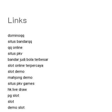
Links
dominoqq
situs bandarqq
qq online
situs pkv
bandar judi bola terbesar
slot online terpercaya
slot demo
mahjong demo
situs pkv games
hk live draw
pg slot
slot
demo slot