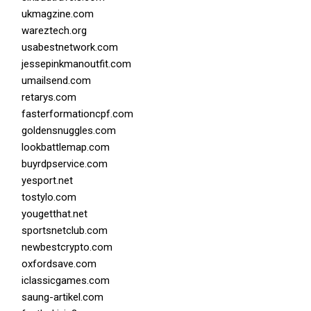
ukmagzine.com
wareztech.org
usabestnetwork.com
jessepinkmanoutfit.com
umailsend.com
retarys.com
fasterformationcpf.com
goldensnuggles.com
lookbattlemap.com
buyrdpservice.com
yesport.net
tostylo.com
yougetthat.net
sportsnetclub.com
newbestcrypto.com
oxfordsave.com
iclassicgames.com
saung-artikel.com