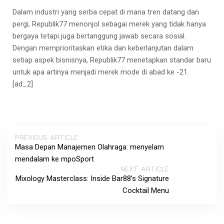
Dalam industri yang serba cepat di mana tren datang dan
pergi, Republik77 menonjol sebagai merek yang tidak hanya
bergaya tetapi juga bertanggung jawab secara sosial.
Dengan memprioritaskan etika dan keberlanjutan dalam
setiap aspek bisnisnya, Republik77 menetapkan standar baru
untuk apa artinya menjadi merek mode di abad ke -21.
[ad_2]
PREVIOUS ARTICLE
Masa Depan Manajemen Olahraga: menyelam
mendalam ke mpoSport
NEXT ARTICLE
Mixology Masterclass: Inside Bar88’s Signature
Cocktail Menu