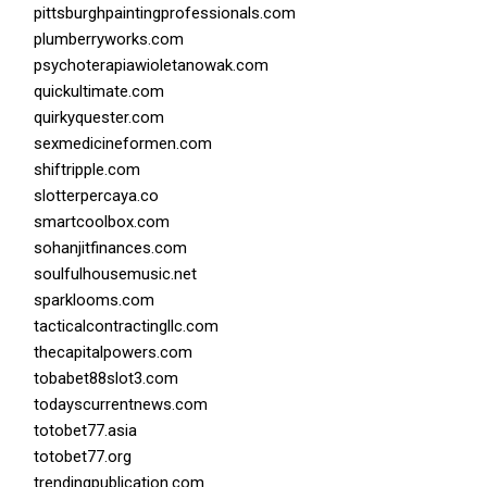
pittsburghpaintingprofessionals.com
plumberryworks.com
psychoterapiawioletanowak.com
quickultimate.com
quirkyquester.com
sexmedicineformen.com
shiftripple.com
slotterpercaya.co
smartcoolbox.com
sohanjitfinances.com
soulfulhousemusic.net
sparklooms.com
tacticalcontractingllc.com
thecapitalpowers.com
tobabet88slot3.com
todayscurrentnews.com
totobet77.asia
totobet77.org
trendingpublication.com