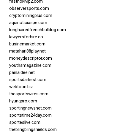
fasthokivip2.com
observersports.com
cryptominingplus.com
aquinoticiaspe.com
longhairedfrenchbulldog.com
lawyersforhire.co
businemarket.com
matahari88play.net
moneydescriptor.com
youthsmagazine.com
painaidee.net
sportsdarkest.com
webtoon.biz
thesportswires.com
hyungpro.com
sportingnewsnet.com
sportstime24day.com
sporteslive.com
theblingblingshields.com