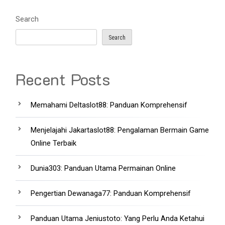
Search
Search
Recent Posts
Memahami Deltaslot88: Panduan Komprehensif
Menjelajahi Jakartaslot88: Pengalaman Bermain Game
Online Terbaik
Dunia303: Panduan Utama Permainan Online
Pengertian Dewanaga77: Panduan Komprehensif
Panduan Utama Jeniustoto: Yang Perlu Anda Ketahui