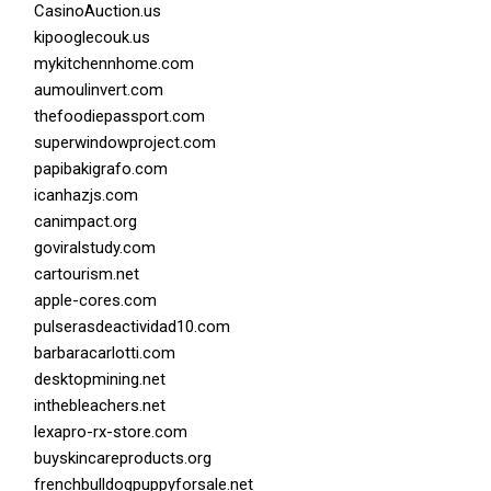
CasinoAuction.us
kipooglecouk.us
mykitchennhome.com
aumoulinvert.com
thefoodiepassport.com
superwindowproject.com
papibakigrafo.com
icanhazjs.com
canimpact.org
goviralstudy.com
cartourism.net
apple-cores.com
pulserasdeactividad10.com
barbaracarlotti.com
desktopmining.net
inthebleachers.net
lexapro-rx-store.com
buyskincareproducts.org
frenchbulldogpuppyforsale.net