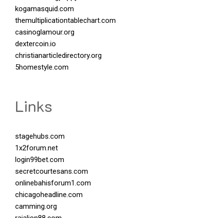
kogamasquid.com
themultiplicationtablechart.com
casinoglamour.org
dextercoin.io
christianarticledirectory.org
5homestyle.com
Links
stagehubs.com
1x2forum.net
login99bet.com
secretcourtesans.com
onlinebahisforum1.com
chicagoheadline.com
camming.org
rajalion88.com