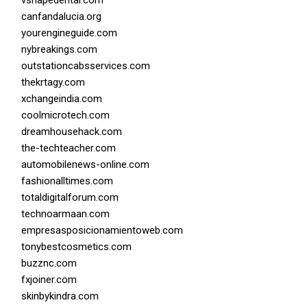
canfandalucia.org
yourengineguide.com
nybreakings.com
outstationcabsservices.com
thekrtagy.com
xchangeindia.com
coolmicrotech.com
dreamhousehack.com
the-techteacher.com
automobilenews-online.com
fashionalltimes.com
totaldigitalforum.com
technoarmaan.com
empresasposicionamientoweb.com
tonybestcosmetics.com
buzznc.com
fxjoiner.com
skinbykindra.com