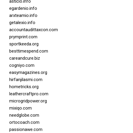
asticio.info
egardenio.info
arxteamio.info
getalexio.info
accountaudittaxcon.com
prymprint.com
sportkeeda.org
besttimespend.com
careandcure.biz
cogniyo.com
easymagazines.org
hirfanjilasmi.com
hometricks.org
leathercraftpro.com
microgridpower.org
mixiqo.com
needglobe.com
ortocoach.com
passionawe.com