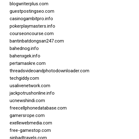
blogwriterplus.com
guestpostingseo.com
casinogambitpro.info
pokerplaymasters.info
courseoncourse.com
bantinbatdongsan247.com
bahednog.info
bahenxgek.info
pertamaskre.com
threadsvideoandphotodownloader.com
techgiddy.com
usalivenetwork.com
jackpotrushonline.info
ucnewshindi.com
freecellphonedatabase.com
gamersrope.com
exellewebmedia.com
free-gamestop.com
sinbadtravels.com