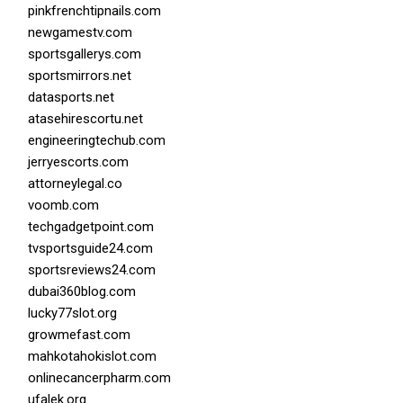
pinkfrenchtipnails.com
newgamestv.com
sportsgallerys.com
sportsmirrors.net
datasports.net
atasehirescortu.net
engineeringtechub.com
jerryescorts.com
attorneylegal.co
voomb.com
techgadgetpoint.com
tvsportsguide24.com
sportsreviews24.com
dubai360blog.com
lucky77slot.org
growmefast.com
mahkotahokislot.com
onlinecancerpharm.com
ufalek.org