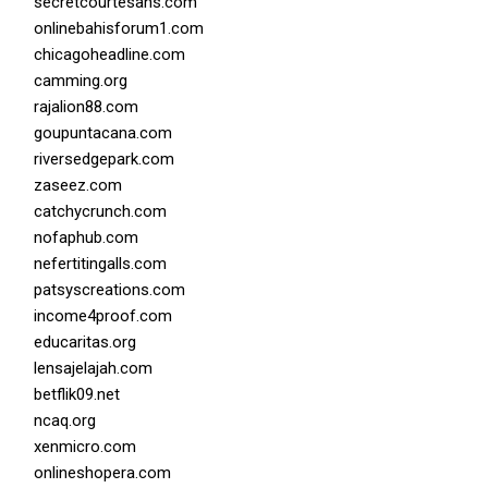
secretcourtesans.com
onlinebahisforum1.com
chicagoheadline.com
camming.org
rajalion88.com
goupuntacana.com
riversedgepark.com
zaseez.com
catchycrunch.com
nofaphub.com
nefertitingalls.com
patsyscreations.com
income4proof.com
educaritas.org
lensajelajah.com
betflik09.net
ncaq.org
xenmicro.com
onlineshopera.com