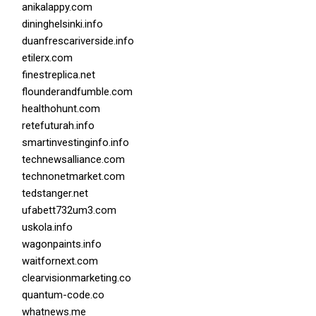
anikalappy.com
dininghelsinki.info
duanfrescariverside.info
etilerx.com
finestreplica.net
flounderandfumble.com
healthohunt.com
retefuturah.info
smartinvestinginfo.info
technewsalliance.com
technonetmarket.com
tedstanger.net
ufabett732um3.com
uskola.info
wagonpaints.info
waitfornext.com
clearvisionmarketing.co
quantum-code.co
whatnews.me