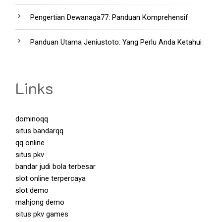
Pengertian Dewanaga77: Panduan Komprehensif
Panduan Utama Jeniustoto: Yang Perlu Anda Ketahui
Links
dominoqq
situs bandarqq
qq online
situs pkv
bandar judi bola terbesar
slot online terpercaya
slot demo
mahjong demo
situs pkv games