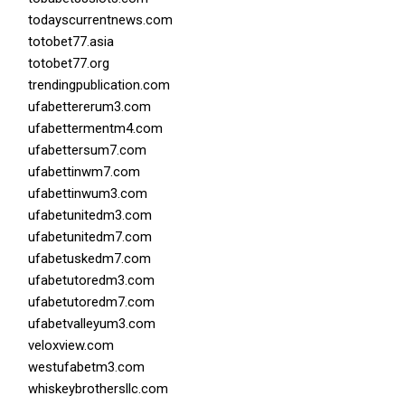
todayscurrentnews.com
totobet77.asia
totobet77.org
trendingpublication.com
ufabettererum3.com
ufabettermentm4.com
ufabettersum7.com
ufabettinwm7.com
ufabettinwum3.com
ufabetunitedm3.com
ufabetunitedm7.com
ufabetuskedm7.com
ufabetutoredm3.com
ufabetutoredm7.com
ufabetvalleyum3.com
veloxview.com
westufabetm3.com
whiskeybrothersllc.com