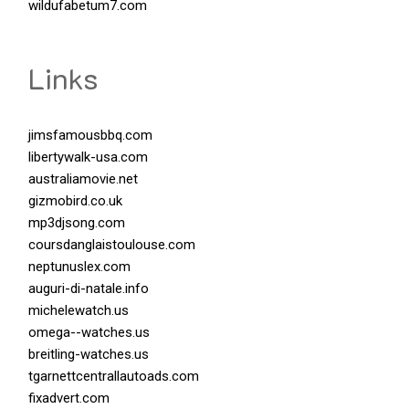
wildufabetum7.com
Links
jimsfamousbbq.com
libertywalk-usa.com
australiamovie.net
gizmobird.co.uk
mp3djsong.com
coursdanglaistoulouse.com
neptunuslex.com
auguri-di-natale.info
michelewatch.us
omega--watches.us
breitling-watches.us
tgarnettcentrallautoads.com
fixadvert.com