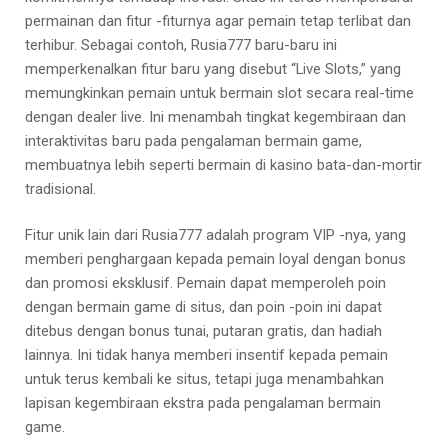
permainan dan fitur -fiturnya agar pemain tetap terlibat dan
terhibur. Sebagai contoh, Rusia777 baru-baru ini
memperkenalkan fitur baru yang disebut “Live Slots,” yang
memungkinkan pemain untuk bermain slot secara real-time
dengan dealer live. Ini menambah tingkat kegembiraan dan
interaktivitas baru pada pengalaman bermain game,
membuatnya lebih seperti bermain di kasino bata-dan-mortir
tradisional.
Fitur unik lain dari Rusia777 adalah program VIP -nya, yang
memberi penghargaan kepada pemain loyal dengan bonus
dan promosi eksklusif. Pemain dapat memperoleh poin
dengan bermain game di situs, dan poin -poin ini dapat
ditebus dengan bonus tunai, putaran gratis, dan hadiah
lainnya. Ini tidak hanya memberi insentif kepada pemain
untuk terus kembali ke situs, tetapi juga menambahkan
lapisan kegembiraan ekstra pada pengalaman bermain
game.