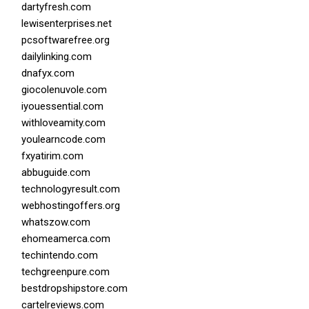
dartyfresh.com
lewisenterprises.net
pcsoftwarefree.org
dailylinking.com
dnafyx.com
giocolenuvole.com
iyouessential.com
withloveamity.com
youlearncode.com
fxyatirim.com
abbuguide.com
technologyresult.com
webhostingoffers.org
whatszow.com
ehomeamerca.com
techintendo.com
techgreenpure.com
bestdropshipstore.com
cartelreviews.com