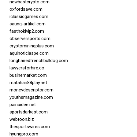
newbestcrypto.com
oxfordsave.com
iclassicgames.com
saung-artikel.com
fasthokivip2.com
observersports.com
cryptominingplus.com
aquinoticiaspe.com
longhairedfrenchbulldog.com
lawyersforhire.co
businemarket.com
matahari88play.net
moneydescriptor.com
youthsmagazine.com
painaidee.net
sportsdarkest.com
webtoon.biz
thesportswires.com
hyungpro.com