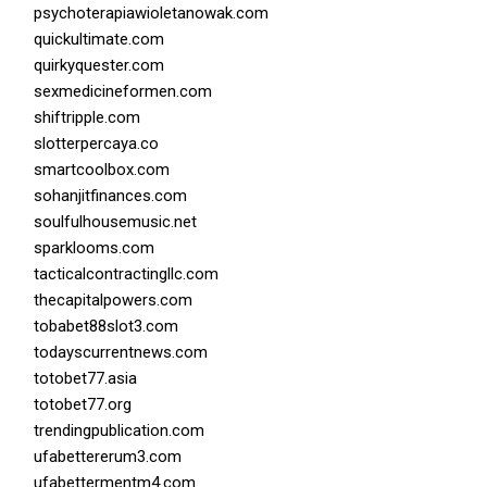
psychoterapiawioletanowak.com
quickultimate.com
quirkyquester.com
sexmedicineformen.com
shiftripple.com
slotterpercaya.co
smartcoolbox.com
sohanjitfinances.com
soulfulhousemusic.net
sparklooms.com
tacticalcontractingllc.com
thecapitalpowers.com
tobabet88slot3.com
todayscurrentnews.com
totobet77.asia
totobet77.org
trendingpublication.com
ufabettererum3.com
ufabettermentm4.com