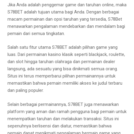
Jika Anda adalah penggemar game dan taruhan online, maka
S78BET adalah tujuan utama bagi Anda. Dengan berbagai
macam permainan dan opsi taruhan yang tersedia, S78Bet
menawarkan pengalaman mendebarkan dan mendalam bagi
pemain dari semua tingkatan.
Salah satu fitur utama S78BET adalah pilihan game yang
luas. Dari permainan kasino klasik seperti blackjack, roulette,
dan slot hingga taruhan olahraga dan permainan dealer
langsung, ada sesuatu yang bisa dinikmati semua orang.
Situs ini terus memperbarui pilihan permainannya untuk
memastikan bahwa pemain memiliki akses ke judul terbaru
dan paling populer.
Selain berbagai permainannya, S78BET juga menawarkan
platform yang aman dan ramah pengguna bagi pemain untuk
menempatkan taruhan dan melakukan transaksi. Situs ini
sepenuhnya berlisensi dan diatur, memastikan bahwa
pemain dapat menikmati pengalaman bermain game yang