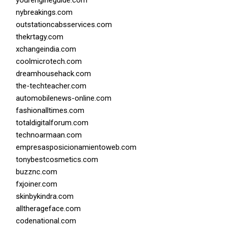
nybreakings.com
outstationcabsservices.com
thekrtagy.com
xchangeindia.com
coolmicrotech.com
dreamhousehack.com
the-techteacher.com
automobilenews-online.com
fashionalltimes.com
totaldigitalforum.com
technoarmaan.com
empresasposicionamientoweb.com
tonybestcosmetics.com
buzznc.com
fxjoiner.com
skinbykindra.com
alltherageface.com
codenational.com