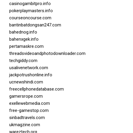
casinogambitpro.info
pokerplaymasters.info
courseoncourse.com
bantinbatdongsan247.com
bahednog.info
bahenxgek.info
pertamaskre.com
threadsvideoandphotodownloader.com
techgiddy.com
usalivenetwork.com
jackpotrushonline.info
ucnewshindi.com
freecellphonedatabase.com
gamersrope.com
exellewebmedia.com
free-gamestop.com
sinbadtravels.com
ukmagzine.com
wareztech.org