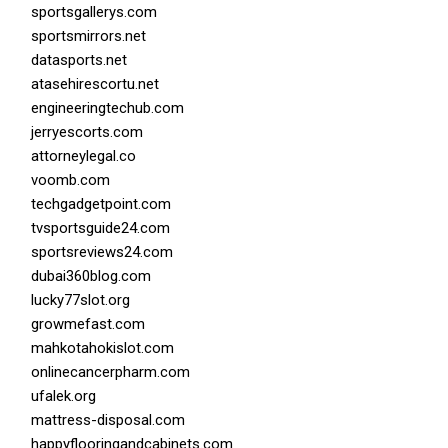
sportsgallerys.com
sportsmirrors.net
datasports.net
atasehirescortu.net
engineeringtechub.com
jerryescorts.com
attorneylegal.co
voomb.com
techgadgetpoint.com
tvsportsguide24.com
sportsreviews24.com
dubai360blog.com
lucky77slot.org
growmefast.com
mahkotahokislot.com
onlinecancerpharm.com
ufalek.org
mattress-disposal.com
happyflooringandcabinets.com