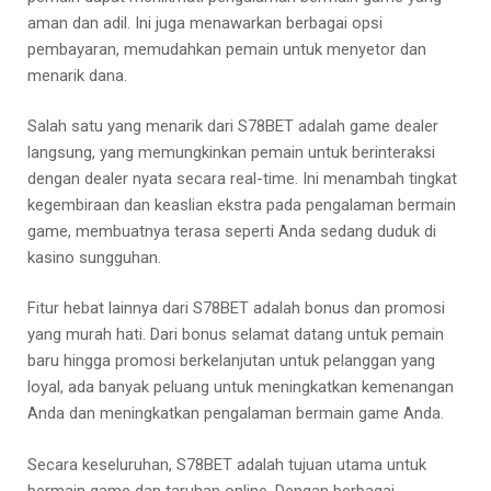
aman dan adil. Ini juga menawarkan berbagai opsi
pembayaran, memudahkan pemain untuk menyetor dan
menarik dana.
Salah satu yang menarik dari S78BET adalah game dealer
langsung, yang memungkinkan pemain untuk berinteraksi
dengan dealer nyata secara real-time. Ini menambah tingkat
kegembiraan dan keaslian ekstra pada pengalaman bermain
game, membuatnya terasa seperti Anda sedang duduk di
kasino sungguhan.
Fitur hebat lainnya dari S78BET adalah bonus dan promosi
yang murah hati. Dari bonus selamat datang untuk pemain
baru hingga promosi berkelanjutan untuk pelanggan yang
loyal, ada banyak peluang untuk meningkatkan kemenangan
Anda dan meningkatkan pengalaman bermain game Anda.
Secara keseluruhan, S78BET adalah tujuan utama untuk
bermain game dan taruhan online. Dengan berbagai