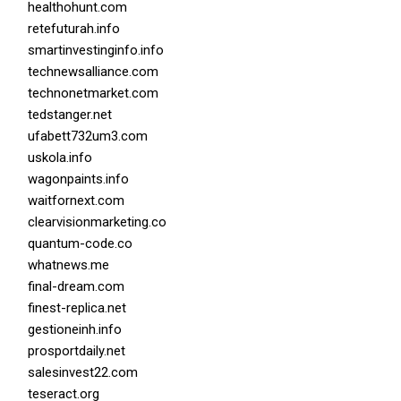
healthohunt.com
retefuturah.info
smartinvestinginfo.info
technewsalliance.com
technonetmarket.com
tedstanger.net
ufabett732um3.com
uskola.info
wagonpaints.info
waitfornext.com
clearvisionmarketing.co
quantum-code.co
whatnews.me
final-dream.com
finest-replica.net
gestioneinh.info
prosportdaily.net
salesinvest22.com
teseract.org