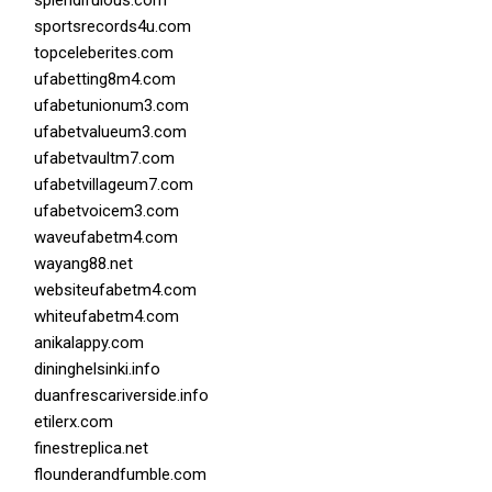
sportsrecords4u.com
topceleberites.com
ufabetting8m4.com
ufabetunionum3.com
ufabetvalueum3.com
ufabetvaultm7.com
ufabetvillageum7.com
ufabetvoicem3.com
waveufabetm4.com
wayang88.net
websiteufabetm4.com
whiteufabetm4.com
anikalappy.com
dininghelsinki.info
duanfrescariverside.info
etilerx.com
finestreplica.net
flounderandfumble.com