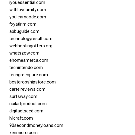
iyouessential.com
withloveamity.com
youlearncode.com
fxyatirim.com
abbuguide.com
technologyresult.com
webhostingoffers.org
whatszow.com
ehomeamerca.com
techintendo.com
techgreenpure.com
bestdropshipstore.com
cartelreviews.com
surfsway.com
nailartproduct.com
digitactseed.com
lvlcraft.com
90secondmoneyloans.com
xenmicro.com