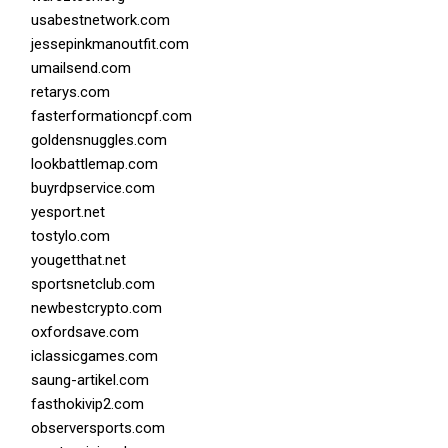
usabestnetwork.com
jessepinkmanoutfit.com
umailsend.com
retarys.com
fasterformationcpf.com
goldensnuggles.com
lookbattlemap.com
buyrdpservice.com
yesport.net
tostylo.com
yougetthat.net
sportsnetclub.com
newbestcrypto.com
oxfordsave.com
iclassicgames.com
saung-artikel.com
fasthokivip2.com
observersports.com