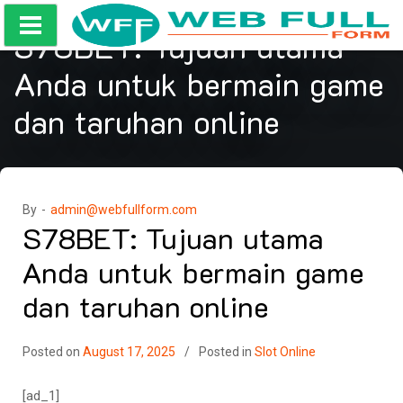
Skip
to
S78BET: Tujuan utama
content
Anda untuk bermain game
dan taruhan online
By -
admin@webfullform.com
S78BET: Tujuan utama
Anda untuk bermain game
dan taruhan online
Posted on
August 17, 2025
Posted in
Slot Online
[ad_1]