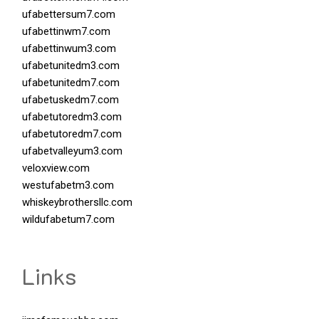
ufabettersum7.com
ufabettinwm7.com
ufabettinwum3.com
ufabetunitedm3.com
ufabetunitedm7.com
ufabetuskedm7.com
ufabetutoredm3.com
ufabetutoredm7.com
ufabetvalleyum3.com
veloxview.com
westufabetm3.com
whiskeybrothersllc.com
wildufabetum7.com
Links