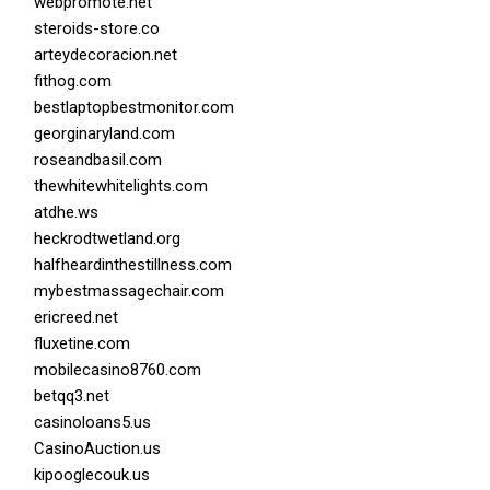
webpromote.net
steroids-store.co
arteydecoracion.net
fithog.com
bestlaptopbestmonitor.com
georginaryland.com
roseandbasil.com
thewhitewhitelights.com
atdhe.ws
heckrodtwetland.org
halfheardinthestillness.com
mybestmassagechair.com
ericreed.net
fluxetine.com
mobilecasino8760.com
betqq3.net
casinoloans5.us
CasinoAuction.us
kipooglecouk.us