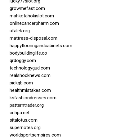
lucky77slot.org
growmefast.com
mahkotahokislot.com
onlinecancerpharm.com
ufalek.org
mattress-disposal.com
happyflooringandcabinets.com
bodybuildinglife.co
qrdoggy.com
technologygud.com
realshocknews.com
pickgb.com
healthmistakes.com
ksfashiondresses.com
patterntrader.org
cnhpa.net
sitalotus.com
supernotes.org
worldsportsempires.com