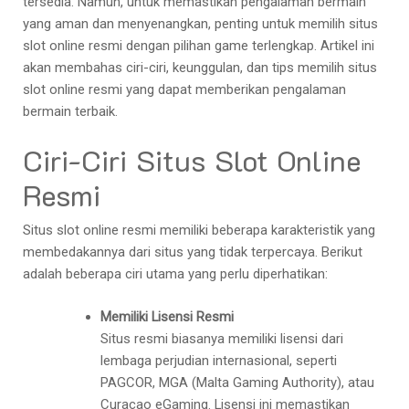
tersedia. Namun, untuk memastikan pengalaman bermain
yang aman dan menyenangkan, penting untuk memilih situs
slot online resmi dengan pilihan game terlengkap. Artikel ini
akan membahas ciri-ciri, keunggulan, dan tips memilih situs
slot online resmi yang dapat memberikan pengalaman
bermain terbaik.
Ciri-Ciri Situs Slot Online
Resmi
Situs slot online resmi memiliki beberapa karakteristik yang
membedakannya dari situs yang tidak terpercaya. Berikut
adalah beberapa ciri utama yang perlu diperhatikan:
Memiliki Lisensi Resmi
Situs resmi biasanya memiliki lisensi dari
lembaga perjudian internasional, seperti
PAGCOR, MGA (Malta Gaming Authority), atau
Curacao eGaming. Lisensi ini memastikan