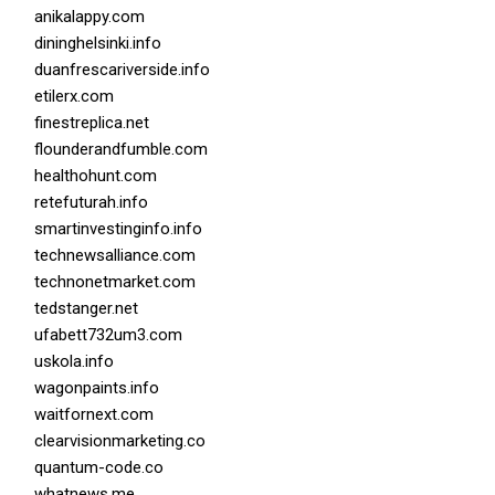
anikalappy.com
dininghelsinki.info
duanfrescariverside.info
etilerx.com
finestreplica.net
flounderandfumble.com
healthohunt.com
retefuturah.info
smartinvestinginfo.info
technewsalliance.com
technonetmarket.com
tedstanger.net
ufabett732um3.com
uskola.info
wagonpaints.info
waitfornext.com
clearvisionmarketing.co
quantum-code.co
whatnews.me