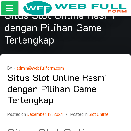
Skip
to
Situs Slot Online Resmi
content
dengan Pilihan Game
Terlengkap
By -
admin@webfullform.com
Situs Slot Online Resmi
dengan Pilihan Game
Terlengkap
Posted on
December 18, 2024
Posted in
Slot Online