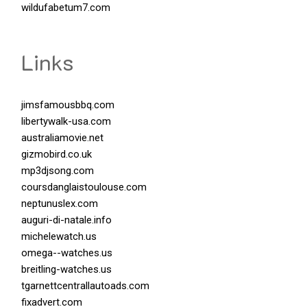
wildufabetum7.com
Links
jimsfamousbbq.com
libertywalk-usa.com
australiamovie.net
gizmobird.co.uk
mp3djsong.com
coursdanglaistoulouse.com
neptunuslex.com
auguri-di-natale.info
michelewatch.us
omega--watches.us
breitling-watches.us
tgarnettcentrallautoads.com
fixadvert.com