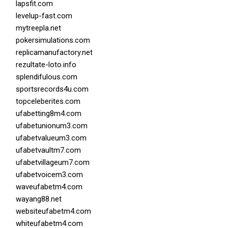
lapsfit.com
levelup-fast.com
mytreepla.net
pokersimulations.com
replicamanufactory.net
rezultate-loto.info
splendifulous.com
sportsrecords4u.com
topceleberites.com
ufabetting8m4.com
ufabetunionum3.com
ufabetvalueum3.com
ufabetvaultm7.com
ufabetvillageum7.com
ufabetvoicem3.com
waveufabetm4.com
wayang88.net
websiteufabetm4.com
whiteufabetm4.com