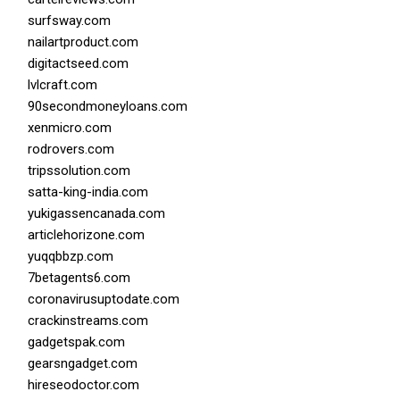
surfsway.com
nailartproduct.com
digitactseed.com
lvlcraft.com
90secondmoneyloans.com
xenmicro.com
rodrovers.com
tripssolution.com
satta-king-india.com
yukigassencanada.com
articlehorizone.com
yuqqbbzp.com
7betagents6.com
coronavirusuptodate.com
crackinstreams.com
gadgetspak.com
gearsngadget.com
hireseodoctor.com