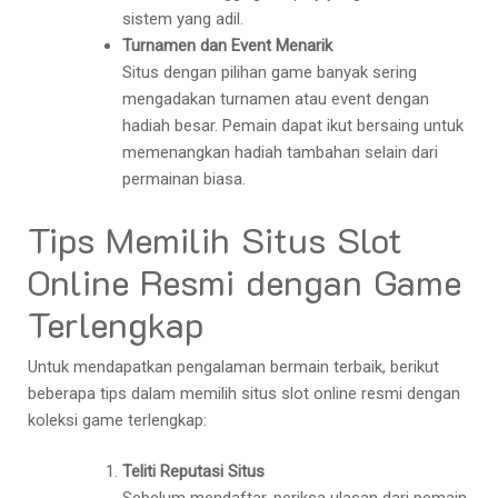
sistem yang adil.
Turnamen dan Event Menarik
Situs dengan pilihan game banyak sering
mengadakan turnamen atau event dengan
hadiah besar. Pemain dapat ikut bersaing untuk
memenangkan hadiah tambahan selain dari
permainan biasa.
Tips Memilih Situs Slot
Online Resmi dengan Game
Terlengkap
Untuk mendapatkan pengalaman bermain terbaik, berikut
beberapa tips dalam memilih situs slot online resmi dengan
koleksi game terlengkap:
Teliti Reputasi Situs
Sebelum mendaftar, periksa ulasan dari pemain