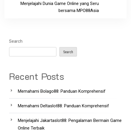
Menjelajahi Dunia Game Online yang Seru
bersama MPO88Asia
Search
Search
Recent Posts
Memahami Bolago88: Panduan Komprehensif
Memahami Deltaslot88: Panduan Komprehensif
Menjelajahi Jakartaslot88: Pengalaman Bermain Game
Online Terbaik