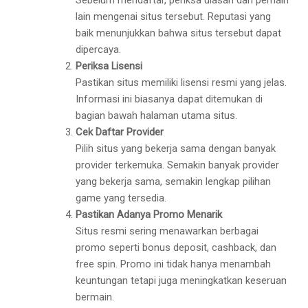
lain mengenai situs tersebut. Reputasi yang
baik menunjukkan bahwa situs tersebut dapat
dipercaya.
Periksa Lisensi
Pastikan situs memiliki lisensi resmi yang jelas.
Informasi ini biasanya dapat ditemukan di
bagian bawah halaman utama situs.
Cek Daftar Provider
Pilih situs yang bekerja sama dengan banyak
provider terkemuka. Semakin banyak provider
yang bekerja sama, semakin lengkap pilihan
game yang tersedia.
Pastikan Adanya Promo Menarik
Situs resmi sering menawarkan berbagai
promo seperti bonus deposit, cashback, dan
free spin. Promo ini tidak hanya menambah
keuntungan tetapi juga meningkatkan keseruan
bermain.