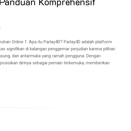
Panduan Komprehensif
e
an Online 1. Apa itu Parlay4D? Parlay4D adalah platform
as signifikan di kalangan penggemar perjudian karena pilihan
langsung, dan antarmuka yang ramah pengguna. Dengan
mposisikan dirinya sebagai pemain terkemuka, memberikan