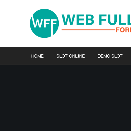
Skip
to
content
HOME
SLOT ONLINE
DEMO SLOT