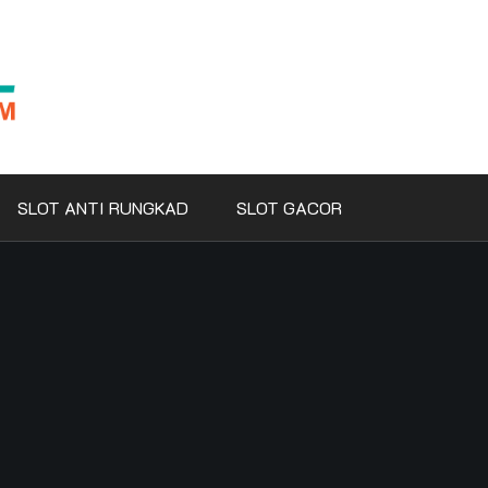
SLOT ANTI RUNGKAD
SLOT GACOR