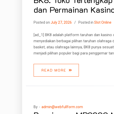
dan Permainan Kasin
Posted on
July 27, 2026
Posted in
Slot Online
[ad_1] BK8 adalah platform taruhan dan kasino 
menyediakan berbagai pilihan taruhan olahraga 
basket, atau olahraga lainnya, BK8 punya sesu
menjadi pilihan populer bagi para penggemar tar
READ MORE
By -
admin@webfullform.com