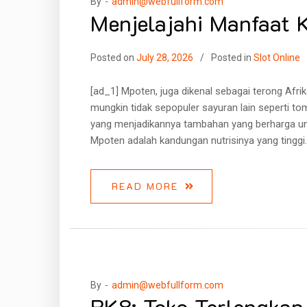
By -
admin@webfullform.com
Menjelajahi Manfaat 
Posted on
July 28, 2026
Posted in
Slot Online
[ad_1] Mpoten, juga dikenal sebagai terong Afrik
mungkin tidak sepopuler sayuran lain seperti t
yang menjadikannya tambahan yang berharga unt
Mpoten adalah kandungan nutrisinya yang tinggi.
READ MORE
By -
admin@webfullform.com
BK8: Toko Terlengkap