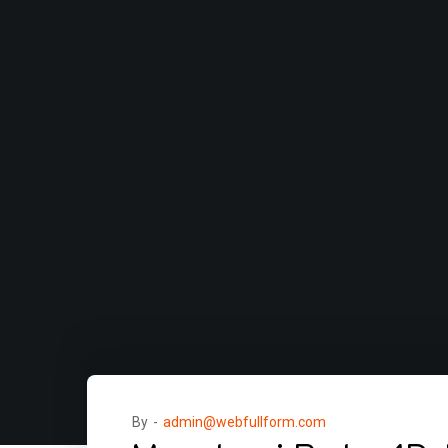
By -
admin@webfullform.com