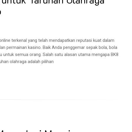
o
online terkenal yang telah mendapatkan reputasi kuat dalam
dan permainan kasino. Baik Anda penggemar sepak bola, bola
atu untuk semua orang. Salah satu alasan utama mengapa BK8
uhan olahraga adalah pilihan