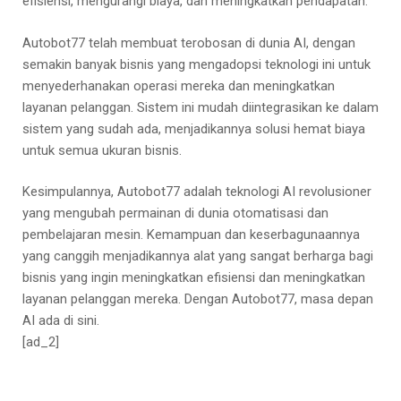
efisiensi, mengurangi biaya, dan meningkatkan pendapatan.
Autobot77 telah membuat terobosan di dunia AI, dengan
semakin banyak bisnis yang mengadopsi teknologi ini untuk
menyederhanakan operasi mereka dan meningkatkan
layanan pelanggan. Sistem ini mudah diintegrasikan ke dalam
sistem yang sudah ada, menjadikannya solusi hemat biaya
untuk semua ukuran bisnis.
Kesimpulannya, Autobot77 adalah teknologi AI revolusioner
yang mengubah permainan di dunia otomatisasi dan
pembelajaran mesin. Kemampuan dan keserbagunaannya
yang canggih menjadikannya alat yang sangat berharga bagi
bisnis yang ingin meningkatkan efisiensi dan meningkatkan
layanan pelanggan mereka. Dengan Autobot77, masa depan
AI ada di sini.
[ad_2]