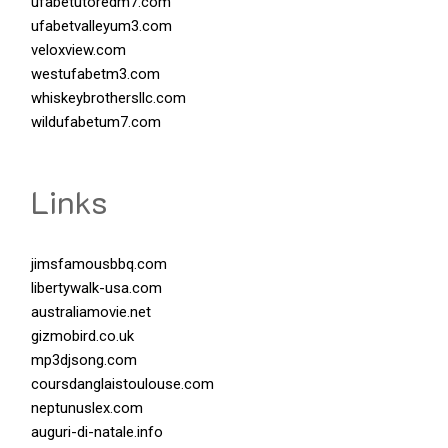
ufabetutoredm7.com
ufabetvalleyum3.com
veloxview.com
westufabetm3.com
whiskeybrothersllc.com
wildufabetum7.com
Links
jimsfamousbbq.com
libertywalk-usa.com
australiamovie.net
gizmobird.co.uk
mp3djsong.com
coursdanglaistoulouse.com
neptunuslex.com
auguri-di-natale.info