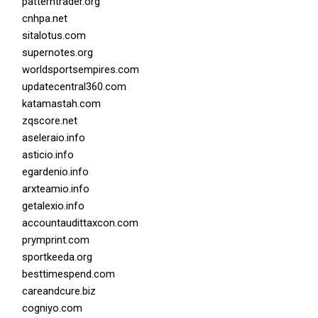
patterntrader.org
cnhpa.net
sitalotus.com
supernotes.org
worldsportsempires.com
updatecentral360.com
katamastah.com
zqscore.net
aseleraio.info
asticio.info
egardenio.info
arxteamio.info
getalexio.info
accountaudittaxcon.com
prymprint.com
sportkeeda.org
besttimespend.com
careandcure.biz
cogniyo.com