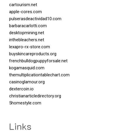
cartourism.net
apple-cores.com
pulserasdeactividad10.com
barbaracarlotti.com
desktopmining.net
inthebleachers.net
lexapro-rx-store.com
buyskincareproducts.org
frenchbulldogpuppyforsale.net
kogamasquid.com
themultiplicationtablechart.com
casinoglamour.org
dextercoin.io
christianarticledirectory.org
5homestyle.com
Links