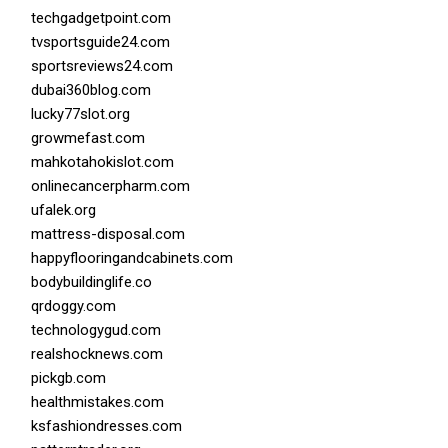
techgadgetpoint.com
tvsportsguide24.com
sportsreviews24.com
dubai360blog.com
lucky77slot.org
growmefast.com
mahkotahokislot.com
onlinecancerpharm.com
ufalek.org
mattress-disposal.com
happyflooringandcabinets.com
bodybuildinglife.co
qrdoggy.com
technologygud.com
realshocknews.com
pickgb.com
healthmistakes.com
ksfashiondresses.com