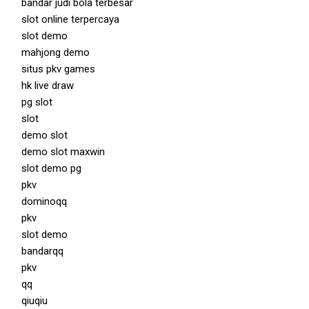
bandar judi bola terbesar
slot online terpercaya
slot demo
mahjong demo
situs pkv games
hk live draw
pg slot
slot
demo slot
demo slot maxwin
slot demo pg
pkv
dominoqq
pkv
slot demo
bandarqq
pkv
qq
qiuqiu