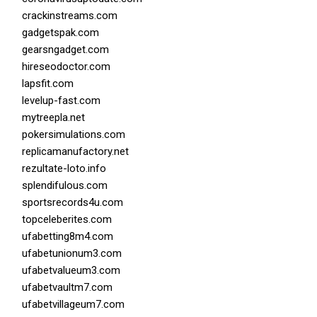
crackinstreams.com
gadgetspak.com
gearsngadget.com
hireseodoctor.com
lapsfit.com
levelup-fast.com
mytreepla.net
pokersimulations.com
replicamanufactory.net
rezultate-loto.info
splendifulous.com
sportsrecords4u.com
topceleberites.com
ufabetting8m4.com
ufabetunionum3.com
ufabetvalueum3.com
ufabetvaultm7.com
ufabetvillageum7.com