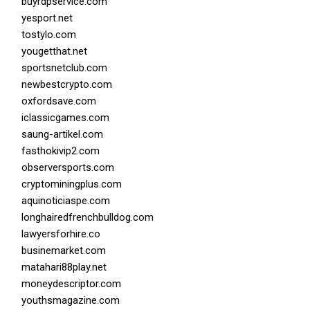
buyrdpservice.com
yesport.net
tostylo.com
yougetthat.net
sportsnetclub.com
newbestcrypto.com
oxfordsave.com
iclassicgames.com
saung-artikel.com
fasthokivip2.com
observersports.com
cryptominingplus.com
aquinoticiaspe.com
longhairedfrenchbulldog.com
lawyersforhire.co
businemarket.com
matahari88play.net
moneydescriptor.com
youthsmagazine.com