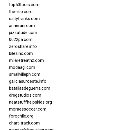
top50tools.com
the-rep.com
saltyfranks.com
annerani.com
jazzatude.com
0022pa.com
zeroshare.info
bilesinc.com
milaretreatnz.com
modaagi.com
smallvilleph.com
galiciasuroeste.info
batallasdeguerra.com
dregstudios.com
neatstuffhelpskids.org
moraessoccer.com
forochile.org
chart-track.com