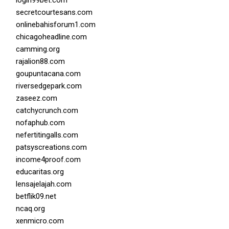
secretcourtesans.com
onlinebahisforum1.com
chicagoheadline.com
camming.org
rajalion88.com
goupuntacana.com
riversedgepark.com
zaseez.com
catchycrunch.com
nofaphub.com
nefertitingalls.com
patsyscreations.com
income4proof.com
educaritas.org
lensajelajah.com
betflik09.net
ncaq.org
xenmicro.com