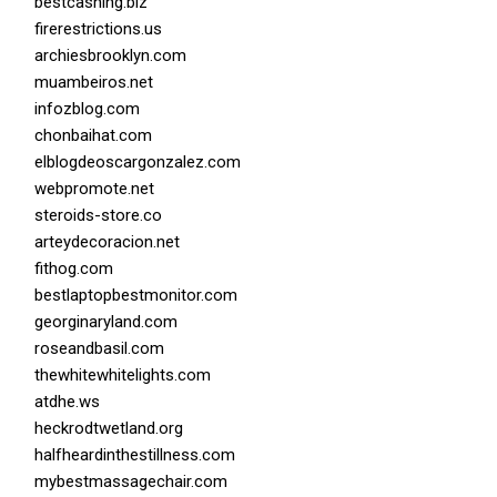
bestcashing.biz
firerestrictions.us
archiesbrooklyn.com
muambeiros.net
infozblog.com
chonbaihat.com
elblogdeoscargonzalez.com
webpromote.net
steroids-store.co
arteydecoracion.net
fithog.com
bestlaptopbestmonitor.com
georginaryland.com
roseandbasil.com
thewhitewhitelights.com
atdhe.ws
heckrodtwetland.org
halfheardinthestillness.com
mybestmassagechair.com