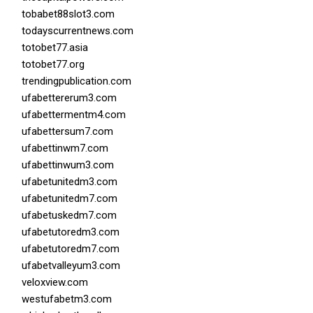
tobabet88slot3.com
todayscurrentnews.com
totobet77.asia
totobet77.org
trendingpublication.com
ufabettererum3.com
ufabettermentm4.com
ufabettersum7.com
ufabettinwm7.com
ufabettinwum3.com
ufabetunitedm3.com
ufabetunitedm7.com
ufabetuskedm7.com
ufabetutoredm3.com
ufabetutoredm7.com
ufabetvalleyum3.com
veloxview.com
westufabetm3.com