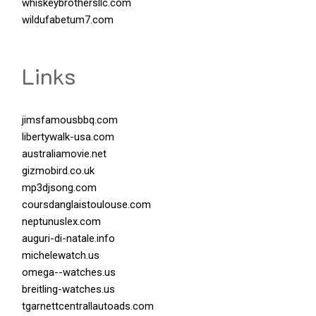
whiskeybrothersllc.com
wildufabetum7.com
Links
jimsfamousbbq.com
libertywalk-usa.com
australiamovie.net
gizmobird.co.uk
mp3djsong.com
coursdanglaistoulouse.com
neptunuslex.com
auguri-di-natale.info
michelewatch.us
omega--watches.us
breitling-watches.us
tgarnettcentrallautoads.com