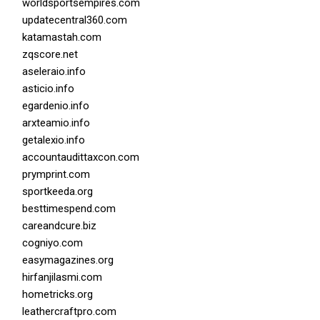
worldsportsempires.com
updatecentral360.com
katamastah.com
zqscore.net
aseleraio.info
asticio.info
egardenio.info
arxteamio.info
getalexio.info
accountaudittaxcon.com
prymprint.com
sportkeeda.org
besttimespend.com
careandcure.biz
cogniyo.com
easymagazines.org
hirfanjilasmi.com
hometricks.org
leathercraftpro.com