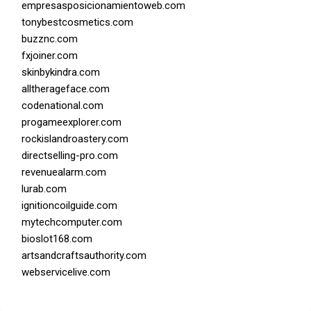
empresasposicionamientoweb.com
tonybestcosmetics.com
buzznc.com
fxjoiner.com
skinbykindra.com
alltherageface.com
codenational.com
progameexplorer.com
rockislandroastery.com
directselling-pro.com
revenuealarm.com
lurab.com
ignitioncoilguide.com
mytechcomputer.com
bioslot168.com
artsandcraftsauthority.com
webservicelive.com