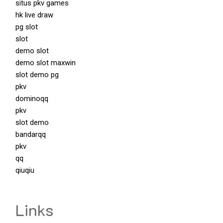
situs pkv games
hk live draw
pg slot
slot
demo slot
demo slot maxwin
slot demo pg
pkv
dominoqq
pkv
slot demo
bandarqq
pkv
qq
qiuqiu
Links