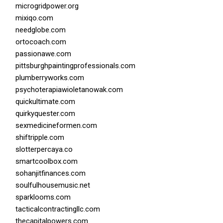
microgridpower.org
mixiqo.com
needglobe.com
ortocoach.com
passionawe.com
pittsburghpaintingprofessionals.com
plumberryworks.com
psychoterapiawioletanowak.com
quickultimate.com
quirkyquester.com
sexmedicineformen.com
shiftripple.com
slotterpercaya.co
smartcoolbox.com
sohanjitfinances.com
soulfulhousemusic.net
sparklooms.com
tacticalcontractingllc.com
thecapitalpowers.com