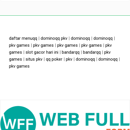
daftar menuqq
|
dominoqq pkv
|
dominoqq
|
dominoqq
|
pkv games
|
pkv games
|
pkv games
|
pkv games
|
pkv
games
|
slot gacor hari ini
|
bandarqq
|
bandarqq
|
pkv
games
|
situs pkv
|
qq poker
|
pkv
|
dominoqq
|
dominoqq
|
pkv games