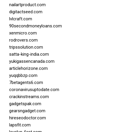
nailartproduct.com
digitactseed.com
lvlcraft.com
90secondmoneyloans.com
xenmicro.com
rodrovers.com
tripssolution.com
satta-king-india.com
yukigassencanada.com
articlehorizone.com
yuqqbbzp.com
7betagents6.com
coronavirusuptodate.com
crackinstreams.com
gadgetspak.com
gearsngadget.com
hireseodoctor.com
lapsfit.com
levelup-fast.com