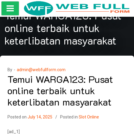
Skip
to
Temui WARGA123: Pusat
content
online terbaik untuk
keterlibatan masyarakat
By -
admin@webfullform.com
Temui WARGA123: Pusat
online terbaik untuk
keterlibatan masyarakat
Posted on
July 14, 2025
Posted in
Slot Online
[ad_1]