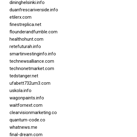
dininghelsinki.info
duanfrescariverside.info
etilerx.com
finestreplica.net
flounderandfumble.com
healthohunt.com
retefuturah.info
smartinvestinginfo.info
technewsalliance.com
technonetmarket.com
tedstanger.net
ufabett732um3.com
uskola.info
wagonpaints.info
waitfornext.com
clearvisionmarketing.co
quantum-code.co
whatnews.me
final-dream.com