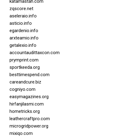
katamastah.com
zqscore.net
aseleraio.info
asticio.info
egardenio.info
arxteamio.info
getalexio.info
accountaudittaxcon.com
prymprint.com
sportkeeda.org
besttimespend.com
careandcure.biz
cogniyo.com
easymagazines.org
hirfanjilasmi.com
hometricks.org
leathercraftpro.com
microgridpower.org
mixiqo.com