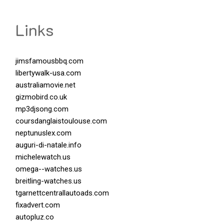
Links
jimsfamousbbq.com
libertywalk-usa.com
australiamovie.net
gizmobird.co.uk
mp3djsong.com
coursdanglaistoulouse.com
neptunuslex.com
auguri-di-natale.info
michelewatch.us
omega--watches.us
breitling-watches.us
tgarnettcentrallautoads.com
fixadvert.com
autopluz.co