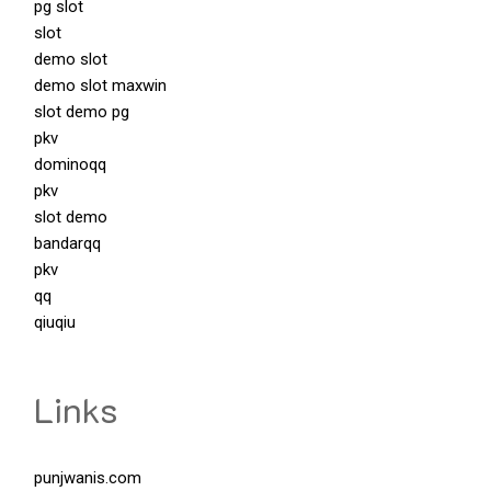
pg slot
slot
demo slot
demo slot maxwin
slot demo pg
pkv
dominoqq
pkv
slot demo
bandarqq
pkv
qq
qiuqiu
Links
punjwanis.com