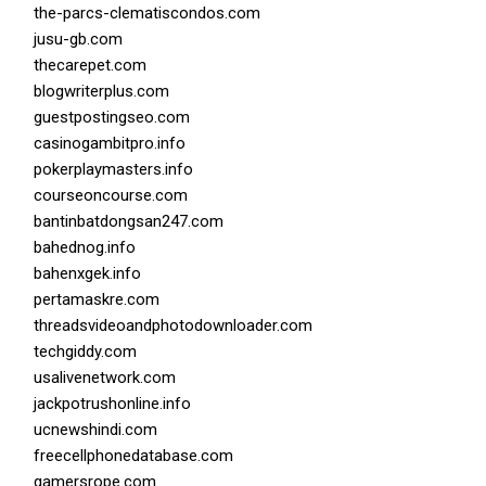
the-parcs-clematiscondos.com
jusu-gb.com
thecarepet.com
blogwriterplus.com
guestpostingseo.com
casinogambitpro.info
pokerplaymasters.info
courseoncourse.com
bantinbatdongsan247.com
bahednog.info
bahenxgek.info
pertamaskre.com
threadsvideoandphotodownloader.com
techgiddy.com
usalivenetwork.com
jackpotrushonline.info
ucnewshindi.com
freecellphonedatabase.com
gamersrope.com