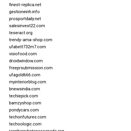
finest-replica.net
gestioneinh.info
prosportdaily.net
salesinvest22.com
teseract.org
trendy-ama-shop.com
ufabett732m7.com
visiofood.com
droidwindow.com
freeprsubmission.com
ufagold666.com
myinteriorblog.com
bnewsindia.com
techiepick.com
bamzyshop.com
pondycars.com
techonfutures.com
techoologic.com
raspberryketonescanada.org