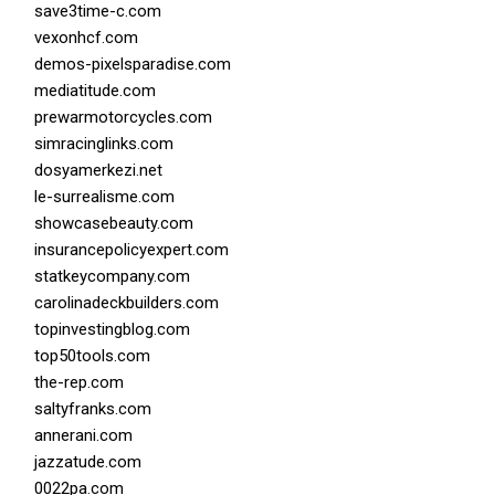
save3time-c.com
vexonhcf.com
demos-pixelsparadise.com
mediatitude.com
prewarmotorcycles.com
simracinglinks.com
dosyamerkezi.net
le-surrealisme.com
showcasebeauty.com
insurancepolicyexpert.com
statkeycompany.com
carolinadeckbuilders.com
topinvestingblog.com
top50tools.com
the-rep.com
saltyfranks.com
annerani.com
jazzatude.com
0022pa.com