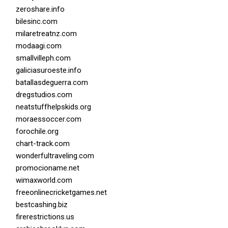
zeroshare.info
bilesinc.com
milaretreatnz.com
modaagi.com
smallvilleph.com
galiciasuroeste.info
batallasdeguerra.com
dregstudios.com
neatstuffhelpskids.org
moraessoccer.com
forochile.org
chart-track.com
wonderfultraveling.com
promocioname.net
wimaxworld.com
freeonlinecricketgames.net
bestcashing.biz
firerestrictions.us