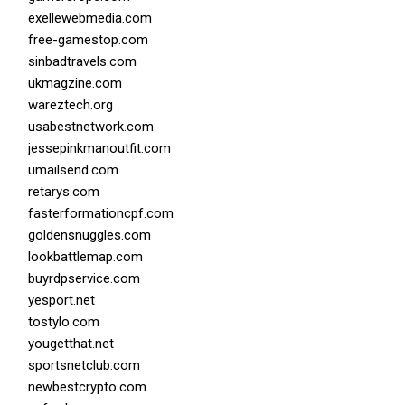
exellewebmedia.com
free-gamestop.com
sinbadtravels.com
ukmagzine.com
wareztech.org
usabestnetwork.com
jessepinkmanoutfit.com
umailsend.com
retarys.com
fasterformationcpf.com
goldensnuggles.com
lookbattlemap.com
buyrdpservice.com
yesport.net
tostylo.com
yougetthat.net
sportsnetclub.com
newbestcrypto.com