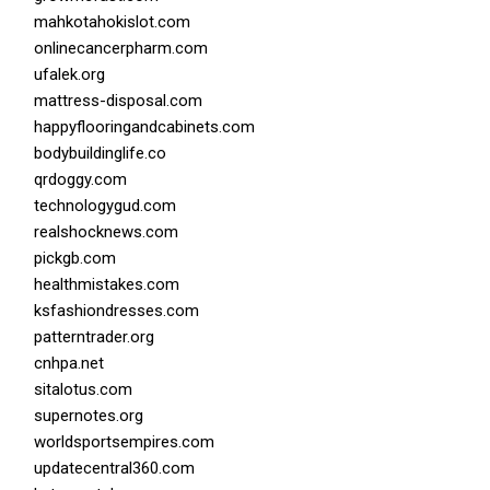
mahkotahokislot.com
onlinecancerpharm.com
ufalek.org
mattress-disposal.com
happyflooringandcabinets.com
bodybuildinglife.co
qrdoggy.com
technologygud.com
realshocknews.com
pickgb.com
healthmistakes.com
ksfashiondresses.com
patterntrader.org
cnhpa.net
sitalotus.com
supernotes.org
worldsportsempires.com
updatecentral360.com