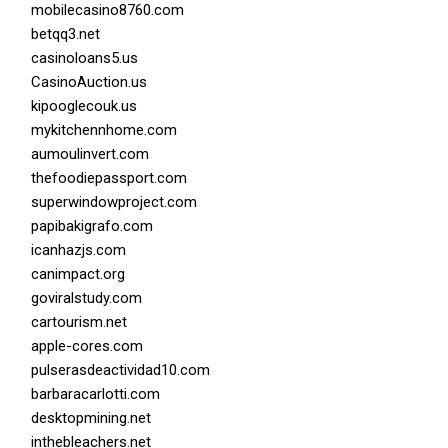
mobilecasino8760.com
betqq3.net
casinoloans5.us
CasinoAuction.us
kipooglecouk.us
mykitchennhome.com
aumoulinvert.com
thefoodiepassport.com
superwindowproject.com
papibakigrafo.com
icanhazjs.com
canimpact.org
goviralstudy.com
cartourism.net
apple-cores.com
pulserasdeactividad10.com
barbaracarlotti.com
desktopmining.net
inthebleachers.net