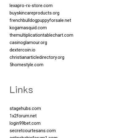
lexapro-rx-store.com
buyskincareproducts.org
frenchbulldogpuppyforsale.net
kogamasquid.com
themultiplicationtablechart.com
casinoglamour.org
dextercoin.io
christianarticledirectory.org
5homestyle.com
Links
stagehubs.com
1x2forum.net
login99bet.com
secretcourtesans.com
onlinebahisforum1.com