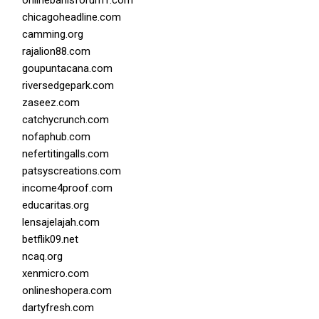
chicagoheadline.com
camming.org
rajalion88.com
goupuntacana.com
riversedgepark.com
zaseez.com
catchycrunch.com
nofaphub.com
nefertitingalls.com
patsyscreations.com
income4proof.com
educaritas.org
lensajelajah.com
betflik09.net
ncaq.org
xenmicro.com
onlineshopera.com
dartyfresh.com