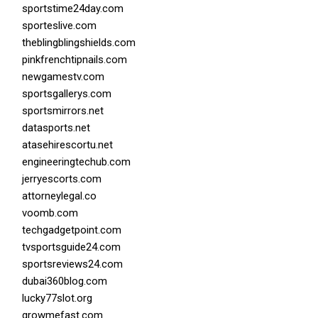
sportstime24day.com
sporteslive.com
theblingblingshields.com
pinkfrenchtipnails.com
newgamestv.com
sportsgallerys.com
sportsmirrors.net
datasports.net
atasehirescortu.net
engineeringtechub.com
jerryescorts.com
attorneylegal.co
voomb.com
techgadgetpoint.com
tvsportsguide24.com
sportsreviews24.com
dubai360blog.com
lucky77slot.org
growmefast.com