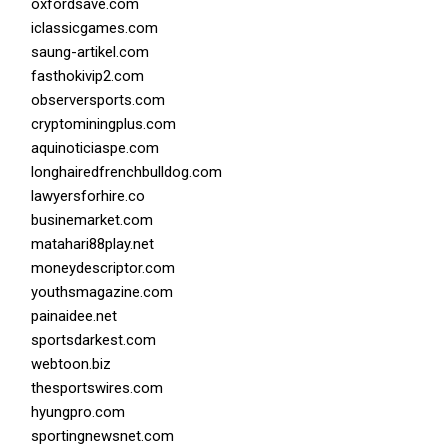
oxfordsave.com
iclassicgames.com
saung-artikel.com
fasthokivip2.com
observersports.com
cryptominingplus.com
aquinoticiaspe.com
longhairedfrenchbulldog.com
lawyersforhire.co
businemarket.com
matahari88play.net
moneydescriptor.com
youthsmagazine.com
painaidee.net
sportsdarkest.com
webtoon.biz
thesportswires.com
hyungpro.com
sportingnewsnet.com