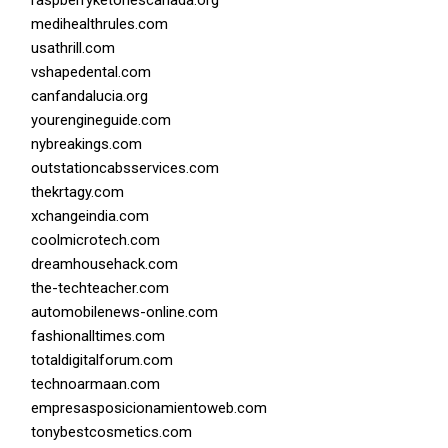
medihealthrules.com
usathrill.com
vshapedental.com
canfandalucia.org
yourengineguide.com
nybreakings.com
outstationcabsservices.com
thekrtagy.com
xchangeindia.com
coolmicrotech.com
dreamhousehack.com
the-techteacher.com
automobilenews-online.com
fashionalltimes.com
totaldigitalforum.com
technoarmaan.com
empresasposicionamientoweb.com
tonybestcosmetics.com