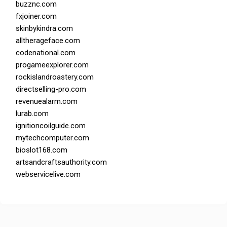
buzznc.com
fxjoiner.com
skinbykindra.com
alltherageface.com
codenational.com
progameexplorer.com
rockislandroastery.com
directselling-pro.com
revenuealarm.com
lurab.com
ignitioncoilguide.com
mytechcomputer.com
bioslot168.com
artsandcraftsauthority.com
webservicelive.com