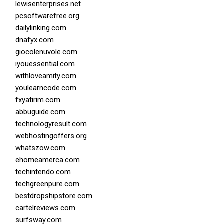
lewisenterprises.net
pcsoftwarefree.org
dailylinking.com
dnafyx.com
giocolenuvole.com
iyouessential.com
withloveamity.com
youlearncode.com
fxyatirim.com
abbuguide.com
technologyresult.com
webhostingoffers.org
whatszow.com
ehomeamerca.com
techintendo.com
techgreenpure.com
bestdropshipstore.com
cartelreviews.com
surfsway.com