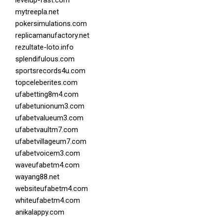
mytreepla.net
pokersimulations.com
replicamanufactory.net
rezultate-loto.info
splendifulous.com
sportsrecords4u.com
topceleberites.com
ufabetting8m4.com
ufabetunionum3.com
ufabetvalueum3.com
ufabetvaultm7.com
ufabetvillageum7.com
ufabetvoicem3.com
waveufabetm4.com
wayang88.net
websiteufabetm4.com
whiteufabetm4.com
anikalappy.com