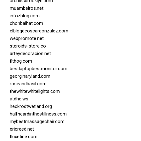
archiesbrooklyn.com
muambeiros.net
infozblog.com
chonbaihat.com
elblogdeoscargonzalez.com
webpromote.net
steroids-store.co
arteydecoracion.net
fithog.com
bestlaptopbestmonitor.com
georginaryland.com
roseandbasil.com
thewhitewhitelights.com
atdhe.ws
heckrodtwetland.org
halfheardinthestillness.com
mybestmassagechair.com
ericreed.net
fluxetine.com