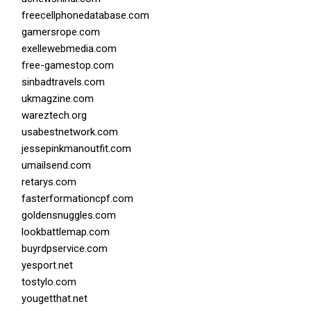
freecellphonedatabase.com
gamersrope.com
exellewebmedia.com
free-gamestop.com
sinbadtravels.com
ukmagzine.com
wareztech.org
usabestnetwork.com
jessepinkmanoutfit.com
umailsend.com
retarys.com
fasterformationcpf.com
goldensnuggles.com
lookbattlemap.com
buyrdpservice.com
yesport.net
tostylo.com
yougetthat.net