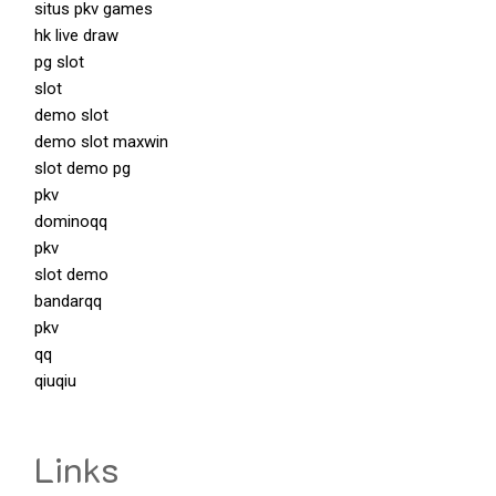
situs pkv games
hk live draw
pg slot
slot
demo slot
demo slot maxwin
slot demo pg
pkv
dominoqq
pkv
slot demo
bandarqq
pkv
qq
qiuqiu
Links