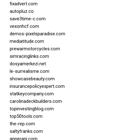
fixadvert.com
autopluz.co
save3time-c.com
vexonhcf.com
demos-pixelsparadise.com
mediatitude.com
prewarmotorcycles.com
simracinglinks.com
dosyamerkezi.net
le-surrealisme.com
showcasebeauty.com
insurancepolicyexpert.com
statkeycompany.com
carolinadeckbuilders.com
topinvestingblog.com
top50tools.com
the-rep.com
saltyfranks.com
annerani.com