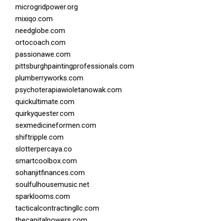
microgridpower.org
mixiqo.com
needglobe.com
ortocoach.com
passionawe.com
pittsburghpaintingprofessionals.com
plumberryworks.com
psychoterapiawioletanowak.com
quickultimate.com
quirkyquester.com
sexmedicineformen.com
shiftripple.com
slotterpercaya.co
smartcoolbox.com
sohanjitfinances.com
soulfulhousemusic.net
sparklooms.com
tacticalcontractingllc.com
thecapitalpowers.com