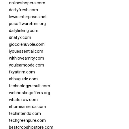
onlineshopera.com
dartyfresh.com
lewisenterprises.net
pcsoftwarefree.org
dailylinking.com
dnafyx.com
giocolenuvole.com
iyouessential.com
withloveamity.com
youlearncode.com
fxyatirim.com
abbuguide.com
technologyresult.com
webhostingoffers.org
whatszow.com
ehomeamerca.com
techintendo.com
techgreenpure.com
bestdropshipstore.com