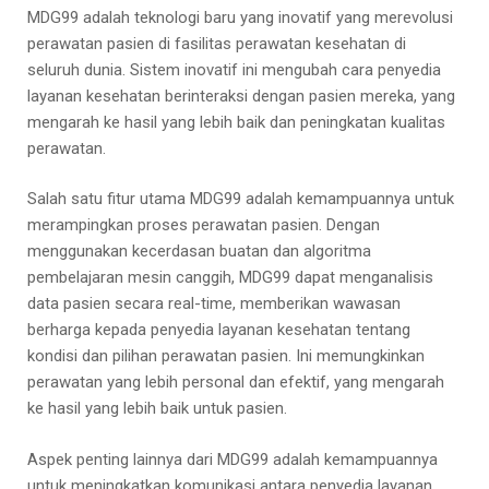
MDG99 adalah teknologi baru yang inovatif yang merevolusi
perawatan pasien di fasilitas perawatan kesehatan di
seluruh dunia. Sistem inovatif ini mengubah cara penyedia
layanan kesehatan berinteraksi dengan pasien mereka, yang
mengarah ke hasil yang lebih baik dan peningkatan kualitas
perawatan.
Salah satu fitur utama MDG99 adalah kemampuannya untuk
merampingkan proses perawatan pasien. Dengan
menggunakan kecerdasan buatan dan algoritma
pembelajaran mesin canggih, MDG99 dapat menganalisis
data pasien secara real-time, memberikan wawasan
berharga kepada penyedia layanan kesehatan tentang
kondisi dan pilihan perawatan pasien. Ini memungkinkan
perawatan yang lebih personal dan efektif, yang mengarah
ke hasil yang lebih baik untuk pasien.
Aspek penting lainnya dari MDG99 adalah kemampuannya
untuk meningkatkan komunikasi antara penyedia layanan