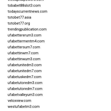
tobabet88slot3.com
todayscurrentnews.com
totobet77.asia
totobet77.org
trendingpublication.com
ufabettererum3.com
ufabettermentm4.com
ufabettersum7.com
ufabettinwm7.com
ufabettinwum3.com
ufabetunitedm3.com
ufabetunitedm7.com
ufabetuskedm7.com
ufabetutoredm3.com
ufabetutoredm7.com
ufabetvalleyum3.com
veloxview.com
westufabetm3.com