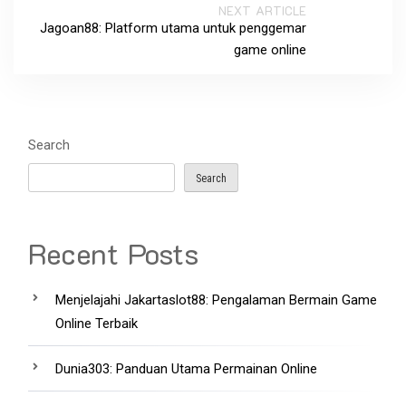
NEXT ARTICLE
Jagoan88: Platform utama untuk penggemar
game online
Search
Search
Recent Posts
Menjelajahi Jakartaslot88: Pengalaman Bermain Game
Online Terbaik
Dunia303: Panduan Utama Permainan Online