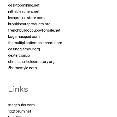
desktopmining.net
inthebleachers.net
lexapro-rx-store.com
buyskincareproducts.org
frenchbulldogpuppyforsale.net
kogamasquid.com
themultiplicationtablechart.com
casinoglamour.org
dextercoin.io
christianarticledirectory.org
5homestyle.com
Links
stagehubs.com
1x2forum.net