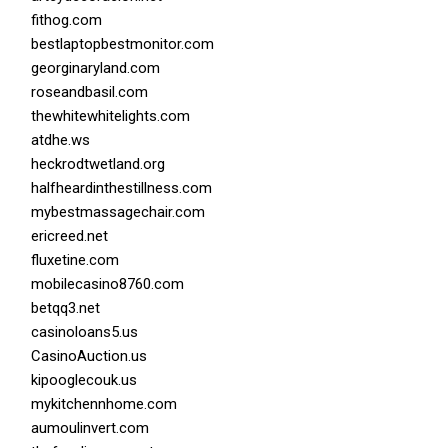
fithog.com
bestlaptopbestmonitor.com
georginaryland.com
roseandbasil.com
thewhitewhitelights.com
atdhe.ws
heckrodtwetland.org
halfheardinthestillness.com
mybestmassagechair.com
ericreed.net
fluxetine.com
mobilecasino8760.com
betqq3.net
casinoloans5.us
CasinoAuction.us
kipooglecouk.us
mykitchennhome.com
aumoulinvert.com