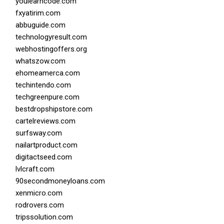
youlearncode.com
fxyatirim.com
abbuguide.com
technologyresult.com
webhostingoffers.org
whatszow.com
ehomeamerca.com
techintendo.com
techgreenpure.com
bestdropshipstore.com
cartelreviews.com
surfsway.com
nailartproduct.com
digitactseed.com
lvlcraft.com
90secondmoneyloans.com
xenmicro.com
rodrovers.com
tripssolution.com