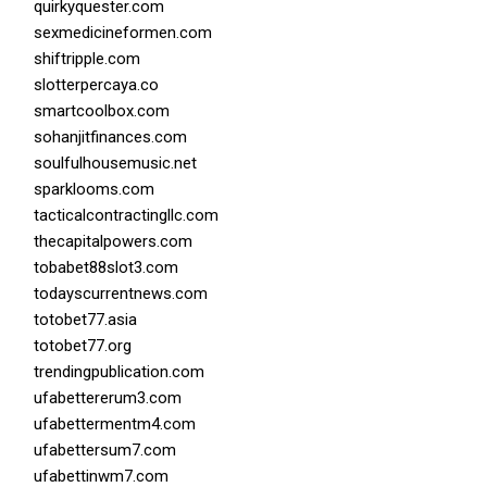
quirkyquester.com
sexmedicineformen.com
shiftripple.com
slotterpercaya.co
smartcoolbox.com
sohanjitfinances.com
soulfulhousemusic.net
sparklooms.com
tacticalcontractingllc.com
thecapitalpowers.com
tobabet88slot3.com
todayscurrentnews.com
totobet77.asia
totobet77.org
trendingpublication.com
ufabettererum3.com
ufabettermentm4.com
ufabettersum7.com
ufabettinwm7.com