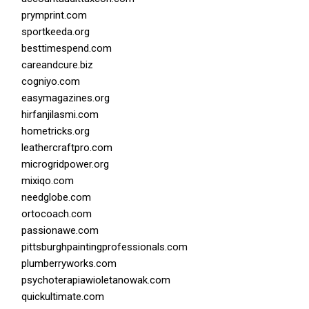
prymprint.com
sportkeeda.org
besttimespend.com
careandcure.biz
cogniyo.com
easymagazines.org
hirfanjilasmi.com
hometricks.org
leathercraftpro.com
microgridpower.org
mixiqo.com
needglobe.com
ortocoach.com
passionawe.com
pittsburghpaintingprofessionals.com
plumberryworks.com
psychoterapiawioletanowak.com
quickultimate.com