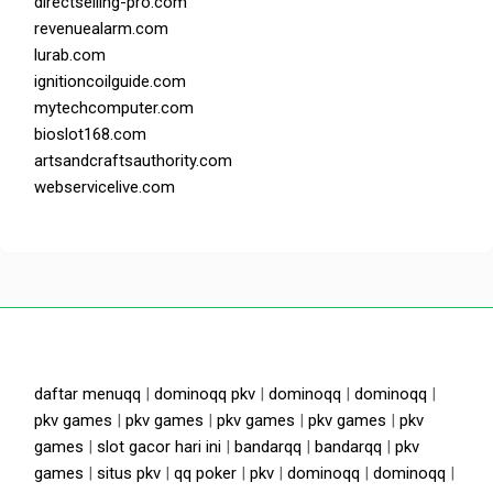
directselling-pro.com
revenuealarm.com
lurab.com
ignitioncoilguide.com
mytechcomputer.com
bioslot168.com
artsandcraftsauthority.com
webservicelive.com
daftar menuqq
|
dominoqq pkv
|
dominoqq
|
dominoqq
|
pkv games
|
pkv games
|
pkv games
|
pkv games
|
pkv
games
|
slot gacor hari ini
|
bandarqq
|
bandarqq
|
pkv
games
|
situs pkv
|
qq poker
|
pkv
|
dominoqq
|
dominoqq
|