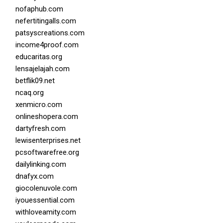
nofaphub.com
nefertitingalls.com
patsyscreations.com
income4proof.com
educaritas.org
lensajelajah.com
betflik09.net
ncaq.org
xenmicro.com
onlineshopera.com
dartyfresh.com
lewisenterprises.net
pcsoftwarefree.org
dailylinking.com
dnafyx.com
giocolenuvole.com
iyouessential.com
withloveamity.com