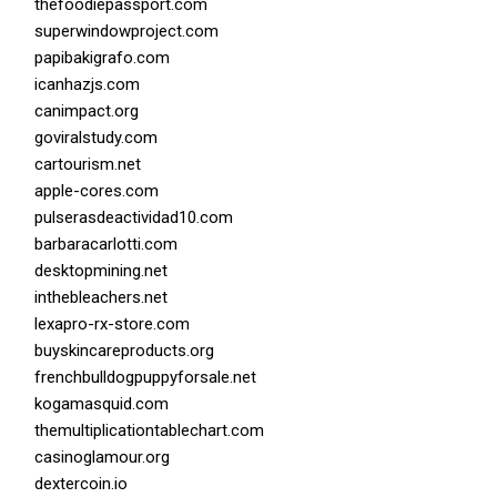
thefoodiepassport.com
superwindowproject.com
papibakigrafo.com
icanhazjs.com
canimpact.org
goviralstudy.com
cartourism.net
apple-cores.com
pulserasdeactividad10.com
barbaracarlotti.com
desktopmining.net
inthebleachers.net
lexapro-rx-store.com
buyskincareproducts.org
frenchbulldogpuppyforsale.net
kogamasquid.com
themultiplicationtablechart.com
casinoglamour.org
dextercoin.io