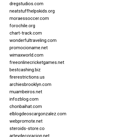
dregstudios.com
neatstuffhelpskids.org
moraessoccer.com
forochile.org
chart-track.com
wonderfultraveling.com
promocioname.net
wimaxworld.com
freeonlinecricketgames.net
bestcashing.biz
firerestrictions.us
archiesbrooklyn.com
muambeiros.net
infozblog.com
chonbaihat.com
elblogdeoscargonzalez.com
webpromote.net
steroids-store.co
arteydecoracion.net