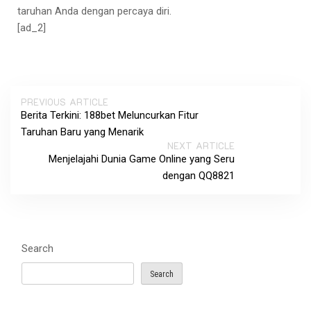
taruhan Anda dengan percaya diri.
[ad_2]
PREVIOUS ARTICLE
Berita Terkini: 188bet Meluncurkan Fitur
Taruhan Baru yang Menarik
NEXT ARTICLE
Menjelajahi Dunia Game Online yang Seru
dengan QQ8821
Search
Search