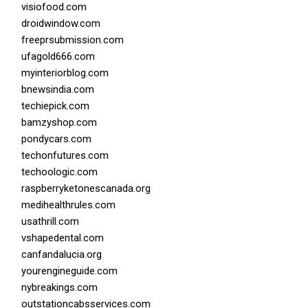
visiofood.com
droidwindow.com
freeprsubmission.com
ufagold666.com
myinteriorblog.com
bnewsindia.com
techiepick.com
bamzyshop.com
pondycars.com
techonfutures.com
techoologic.com
raspberryketonescanada.org
medihealthrules.com
usathrill.com
vshapedental.com
canfandalucia.org
yourengineguide.com
nybreakings.com
outstationcabsservices.com