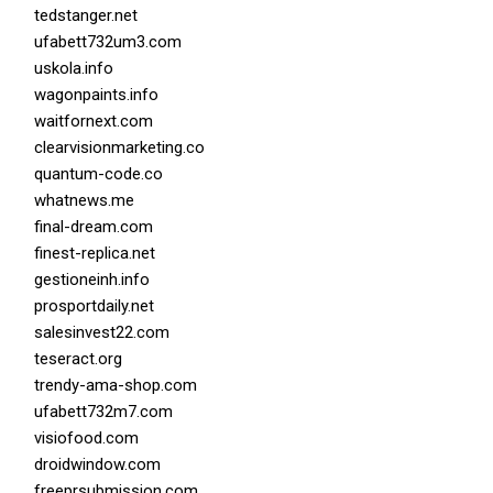
tedstanger.net
ufabett732um3.com
uskola.info
wagonpaints.info
waitfornext.com
clearvisionmarketing.co
quantum-code.co
whatnews.me
final-dream.com
finest-replica.net
gestioneinh.info
prosportdaily.net
salesinvest22.com
teseract.org
trendy-ama-shop.com
ufabett732m7.com
visiofood.com
droidwindow.com
freeprsubmission.com