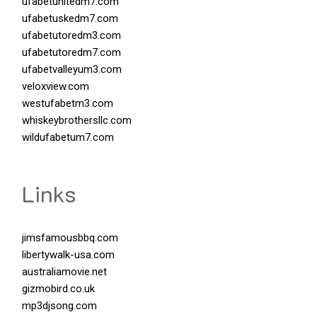
ufabetunitedm7.com
ufabetuskedm7.com
ufabetutoredm3.com
ufabetutoredm7.com
ufabetvalleyum3.com
veloxview.com
westufabetm3.com
whiskeybrothersllc.com
wildufabetum7.com
Links
jimsfamousbbq.com
libertywalk-usa.com
australiamovie.net
gizmobird.co.uk
mp3djsong.com