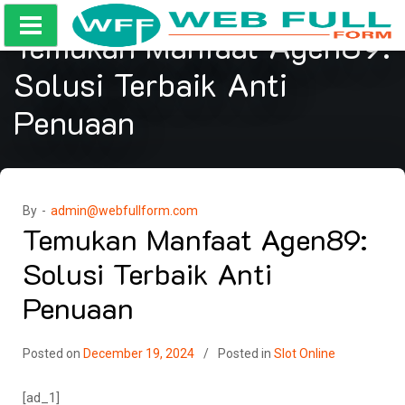
Skip
to
Temukan Manfaat Agen89:
content
Solusi Terbaik Anti
Penuaan
By -
admin@webfullform.com
Temukan Manfaat Agen89:
Solusi Terbaik Anti
Penuaan
Posted on
December 19, 2024
Posted in
Slot Online
[ad_1]