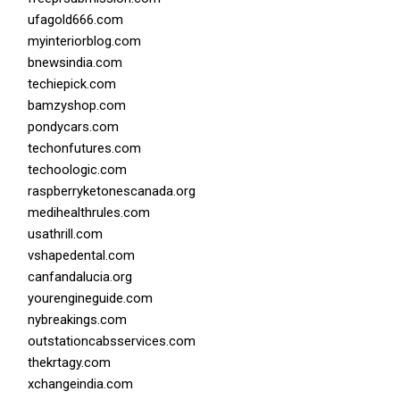
ufagold666.com
myinteriorblog.com
bnewsindia.com
techiepick.com
bamzyshop.com
pondycars.com
techonfutures.com
techoologic.com
raspberryketonescanada.org
medihealthrules.com
usathrill.com
vshapedental.com
canfandalucia.org
yourengineguide.com
nybreakings.com
outstationcabsservices.com
thekrtagy.com
xchangeindia.com