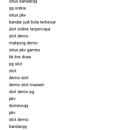
situs bandarqq
qq online
situs pkv
bandar judi bola terbesar
slot online terpercaya
slot demo
mahjong demo
situs pkv games
hk live draw
pg slot
slot
demo slot
demo slot maxwin
slot demo pg
pkv
dominoqq
pkv
slot demo
bandarqq