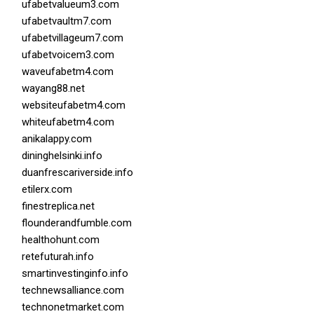
ufabetvalueum3.com
ufabetvaultm7.com
ufabetvillageum7.com
ufabetvoicem3.com
waveufabetm4.com
wayang88.net
websiteufabetm4.com
whiteufabetm4.com
anikalappy.com
dininghelsinki.info
duanfrescariverside.info
etilerx.com
finestreplica.net
flounderandfumble.com
healthohunt.com
retefuturah.info
smartinvestinginfo.info
technewsalliance.com
technonetmarket.com