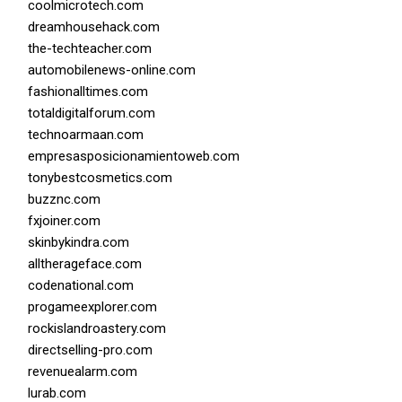
coolmicrotech.com
dreamhousehack.com
the-techteacher.com
automobilenews-online.com
fashionalltimes.com
totaldigitalforum.com
technoarmaan.com
empresasposicionamientoweb.com
tonybestcosmetics.com
buzznc.com
fxjoiner.com
skinbykindra.com
alltherageface.com
codenational.com
progameexplorer.com
rockislandroastery.com
directselling-pro.com
revenuealarm.com
lurab.com