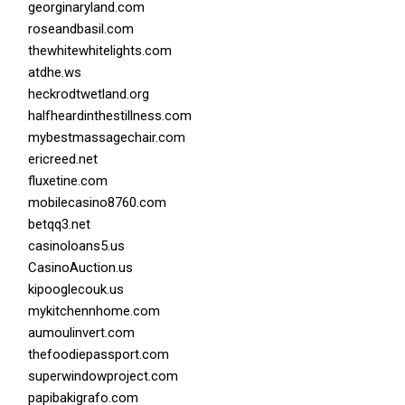
georginaryland.com
roseandbasil.com
thewhitewhitelights.com
atdhe.ws
heckrodtwetland.org
halfheardinthestillness.com
mybestmassagechair.com
ericreed.net
fluxetine.com
mobilecasino8760.com
betqq3.net
casinoloans5.us
CasinoAuction.us
kipooglecouk.us
mykitchennhome.com
aumoulinvert.com
thefoodiepassport.com
superwindowproject.com
papibakigrafo.com