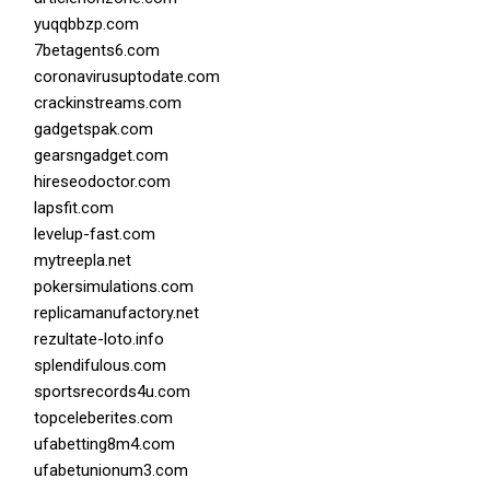
yuqqbbzp.com
7betagents6.com
coronavirusuptodate.com
crackinstreams.com
gadgetspak.com
gearsngadget.com
hireseodoctor.com
lapsfit.com
levelup-fast.com
mytreepla.net
pokersimulations.com
replicamanufactory.net
rezultate-loto.info
splendifulous.com
sportsrecords4u.com
topceleberites.com
ufabetting8m4.com
ufabetunionum3.com