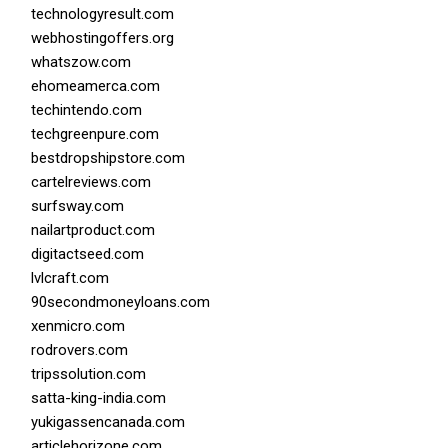
technologyresult.com
webhostingoffers.org
whatszow.com
ehomeamerca.com
techintendo.com
techgreenpure.com
bestdropshipstore.com
cartelreviews.com
surfsway.com
nailartproduct.com
digitactseed.com
lvlcraft.com
90secondmoneyloans.com
xenmicro.com
rodrovers.com
tripssolution.com
satta-king-india.com
yukigassencanada.com
articlehorizone.com