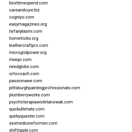
besttimespend.com
careandcure.biz
cogniyo.com
easymagazines.org
hirfanjilasmi.com
hometricks.org
leathercraftpro.com
microgridpower.org
mixiqo.com
needglobe.com
ortocoach.com
passionawe.com
pittsburghpaintingprofessionals.com
plumberryworks.com
psychoterapiawioletanowak.com
quickultimate.com
quirkyquester.com
sexmedicineformen.com
shiftripple.com