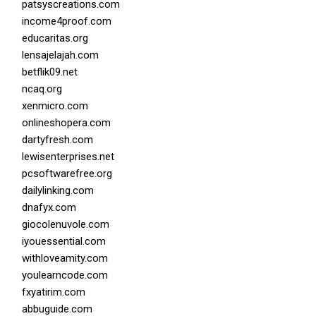
patsyscreations.com
income4proof.com
educaritas.org
lensajelajah.com
betflik09.net
ncaq.org
xenmicro.com
onlineshopera.com
dartyfresh.com
lewisenterprises.net
pcsoftwarefree.org
dailylinking.com
dnafyx.com
giocolenuvole.com
iyouessential.com
withloveamity.com
youlearncode.com
fxyatirim.com
abbuguide.com