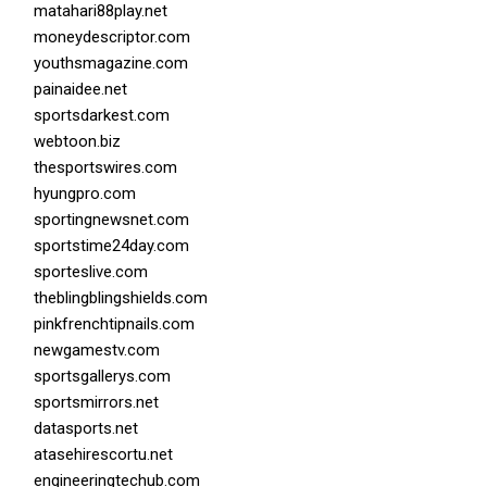
matahari88play.net
moneydescriptor.com
youthsmagazine.com
painaidee.net
sportsdarkest.com
webtoon.biz
thesportswires.com
hyungpro.com
sportingnewsnet.com
sportstime24day.com
sporteslive.com
theblingblingshields.com
pinkfrenchtipnails.com
newgamestv.com
sportsgallerys.com
sportsmirrors.net
datasports.net
atasehirescortu.net
engineeringtechub.com