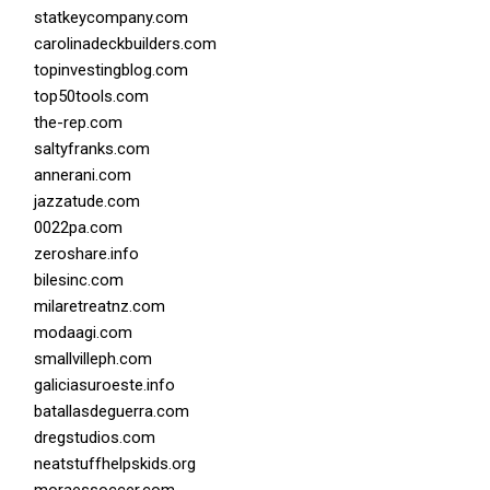
statkeycompany.com
carolinadeckbuilders.com
topinvestingblog.com
top50tools.com
the-rep.com
saltyfranks.com
annerani.com
jazzatude.com
0022pa.com
zeroshare.info
bilesinc.com
milaretreatnz.com
modaagi.com
smallvilleph.com
galiciasuroeste.info
batallasdeguerra.com
dregstudios.com
neatstuffhelpskids.org