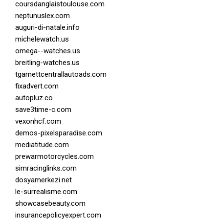
coursdanglaistoulouse.com
neptunuslex.com
auguri-di-natale.info
michelewatch.us
omega--watches.us
breitling-watches.us
tgarnettcentrallautoads.com
fixadvert.com
autopluz.co
save3time-c.com
vexonhcf.com
demos-pixelsparadise.com
mediatitude.com
prewarmotorcycles.com
simracinglinks.com
dosyamerkezi.net
le-surrealisme.com
showcasebeauty.com
insurancepolicyexpert.com