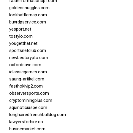
fasterformationcpf.com
goldensnuggles.com
lookbattlemap.com
buyrdpservice.com
yesport.net
tostylo.com
yougetthat.net
sportsnetclub.com
newbestcrypto.com
oxfordsave.com
iclassicgames.com
saung-artikel.com
fasthokivip2.com
observersports.com
cryptominingplus.com
aquinoticiaspe.com
longhairedfrenchbulldog.com
lawyersforhire.co
businemarket.com