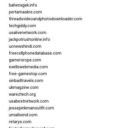
bahenxgek.info
pertamaskre.com
threadsvideoandphotodownloader.com
techgiddy.com
usalivenetwork.com
jackpotrushonline.info
ucnewshindi.com
freecellphonedatabase.com
gamersrope.com
exellewebmedia.com
free-gamestop.com
sinbadtravels.com
ukmagzine.com
wareztech.org
usabestnetwork.com
jessepinkmanoutfit.com
umailsend.com
retarys.com