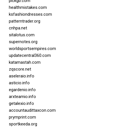
pickgb.com
healthmistakes.com
ksfashiondresses.com
patterntrader.org
cnhpa.net
sitalotus.com
supernotes.org
worldsportsempires.com
updatecentral360.com
katamastah.com
zqscore.net
aseleraio.info
asticio.info
egardenio.info
arxteamio.info
getalexio.info
accountaudittaxcon.com
prymprint.com
sportkeeda.org