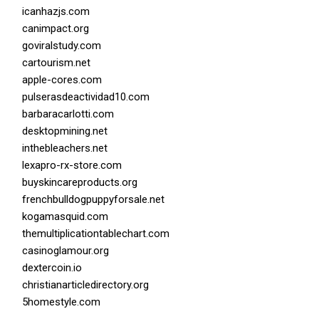
icanhazjs.com
canimpact.org
goviralstudy.com
cartourism.net
apple-cores.com
pulserasdeactividad10.com
barbaracarlotti.com
desktopmining.net
inthebleachers.net
lexapro-rx-store.com
buyskincareproducts.org
frenchbulldogpuppyforsale.net
kogamasquid.com
themultiplicationtablechart.com
casinoglamour.org
dextercoin.io
christianarticledirectory.org
5homestyle.com