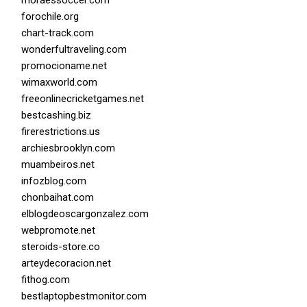
moraessoccer.com
forochile.org
chart-track.com
wonderfultraveling.com
promocioname.net
wimaxworld.com
freeonlinecricketgames.net
bestcashing.biz
firerestrictions.us
archiesbrooklyn.com
muambeiros.net
infozblog.com
chonbaihat.com
elblogdeoscargonzalez.com
webpromote.net
steroids-store.co
arteydecoracion.net
fithog.com
bestlaptopbestmonitor.com