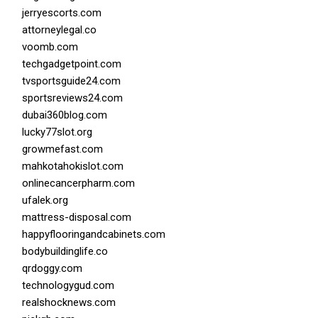
jerryescorts.com
attorneylegal.co
voomb.com
techgadgetpoint.com
tvsportsguide24.com
sportsreviews24.com
dubai360blog.com
lucky77slot.org
growmefast.com
mahkotahokislot.com
onlinecancerpharm.com
ufalek.org
mattress-disposal.com
happyflooringandcabinets.com
bodybuildinglife.co
qrdoggy.com
technologygud.com
realshocknews.com