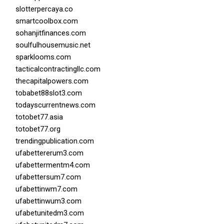
slotterpercaya.co
smartcoolbox.com
sohanjitfinances.com
soulfulhousemusic.net
sparklooms.com
tacticalcontractingllc.com
thecapitalpowers.com
tobabet88slot3.com
todayscurrentnews.com
totobet77.asia
totobet77.org
trendingpublication.com
ufabettererum3.com
ufabettermentm4.com
ufabettersum7.com
ufabettinwm7.com
ufabettinwum3.com
ufabetunitedm3.com