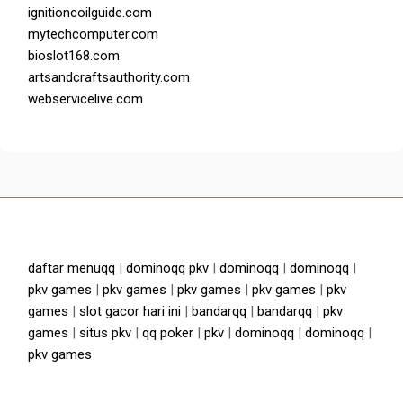
ignitioncoilguide.com
mytechcomputer.com
bioslot168.com
artsandcraftsauthority.com
webservicelive.com
daftar menuqq
|
dominoqq pkv
|
dominoqq
|
dominoqq
|
pkv games
|
pkv games
|
pkv games
|
pkv games
|
pkv
games
|
slot gacor hari ini
|
bandarqq
|
bandarqq
|
pkv
games
|
situs pkv
|
qq poker
|
pkv
|
dominoqq
|
dominoqq
|
pkv games