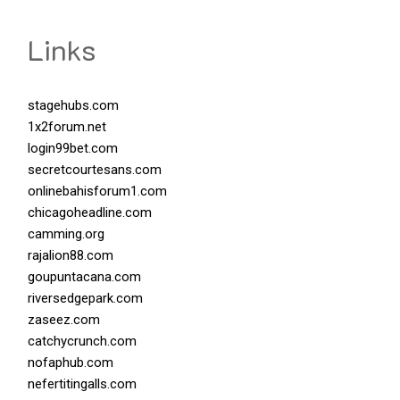
Links
stagehubs.com
1x2forum.net
login99bet.com
secretcourtesans.com
onlinebahisforum1.com
chicagoheadline.com
camming.org
rajalion88.com
goupuntacana.com
riversedgepark.com
zaseez.com
catchycrunch.com
nofaphub.com
nefertitingalls.com