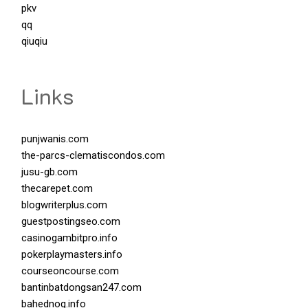
pkv
qq
qiuqiu
Links
punjwanis.com
the-parcs-clematiscondos.com
jusu-gb.com
thecarepet.com
blogwriterplus.com
guestpostingseo.com
casinogambitpro.info
pokerplaymasters.info
courseoncourse.com
bantinbatdongsan247.com
bahednog.info