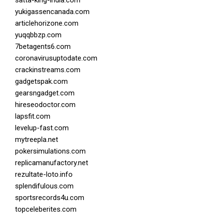
satta-king-india.com
yukigassencanada.com
articlehorizone.com
yuqqbbzp.com
7betagents6.com
coronavirusuptodate.com
crackinstreams.com
gadgetspak.com
gearsngadget.com
hireseodoctor.com
lapsfit.com
levelup-fast.com
mytreepla.net
pokersimulations.com
replicamanufactory.net
rezultate-loto.info
splendifulous.com
sportsrecords4u.com
topceleberites.com