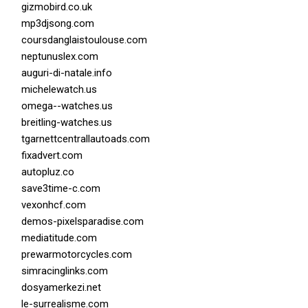
gizmobird.co.uk
mp3djsong.com
coursdanglaistoulouse.com
neptunuslex.com
auguri-di-natale.info
michelewatch.us
omega--watches.us
breitling-watches.us
tgarnettcentrallautoads.com
fixadvert.com
autopluz.co
save3time-c.com
vexonhcf.com
demos-pixelsparadise.com
mediatitude.com
prewarmotorcycles.com
simracinglinks.com
dosyamerkezi.net
le-surrealisme.com