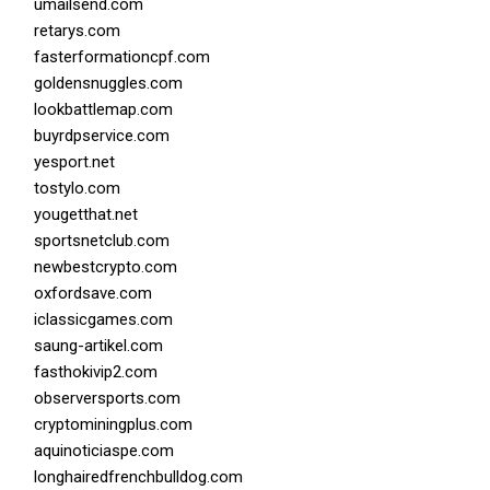
umailsend.com
retarys.com
fasterformationcpf.com
goldensnuggles.com
lookbattlemap.com
buyrdpservice.com
yesport.net
tostylo.com
yougetthat.net
sportsnetclub.com
newbestcrypto.com
oxfordsave.com
iclassicgames.com
saung-artikel.com
fasthokivip2.com
observersports.com
cryptominingplus.com
aquinoticiaspe.com
longhairedfrenchbulldog.com