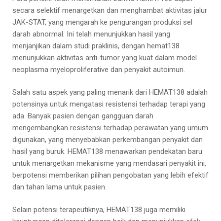
secara selektif menargetkan dan menghambat aktivitas jalur
JAK-STAT, yang mengarah ke pengurangan produksi sel
darah abnormal. Ini telah menunjukkan hasil yang
menjanjikan dalam studi praklinis, dengan hemat138
menunjukkan aktivitas anti-tumor yang kuat dalam model
neoplasma myeloproliferative dan penyakit autoimun.
Salah satu aspek yang paling menarik dari HEMAT138 adalah
potensinya untuk mengatasi resistensi terhadap terapi yang
ada. Banyak pasien dengan gangguan darah
mengembangkan resistensi terhadap perawatan yang umum
digunakan, yang menyebabkan perkembangan penyakit dan
hasil yang buruk. HEMAT138 menawarkan pendekatan baru
untuk menargetkan mekanisme yang mendasari penyakit ini,
berpotensi memberikan pilihan pengobatan yang lebih efektif
dan tahan lama untuk pasien.
Selain potensi terapeutiknya, HEMAT138 juga memiliki