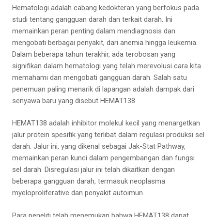
Hematologi adalah cabang kedokteran yang berfokus pada
studi tentang gangguan darah dan terkait darah. Ini
memainkan peran penting dalam mendiagnosis dan
mengobati berbagai penyakit, dari anemia hingga leukemia.
Dalam beberapa tahun terakhir, ada terobosan yang
signifikan dalam hematologi yang telah merevolusi cara kita
memahami dan mengobati gangguan darah. Salah satu
penemuan paling menarik di lapangan adalah dampak dari
senyawa baru yang disebut HEMAT138.
HEMAT138 adalah inhibitor molekul kecil yang menargetkan
jalur protein spesifik yang terlibat dalam regulasi produksi sel
darah. Jalur ini, yang dikenal sebagai Jak-Stat Pathway,
memainkan peran kunci dalam pengembangan dan fungsi
sel darah. Disregulasi jalur ini telah dikaitkan dengan
beberapa gangguan darah, termasuk neoplasma
myeloproliferative dan penyakit autoimun.
Para peneliti telah menemukan bahwa HEMAT138 dapat