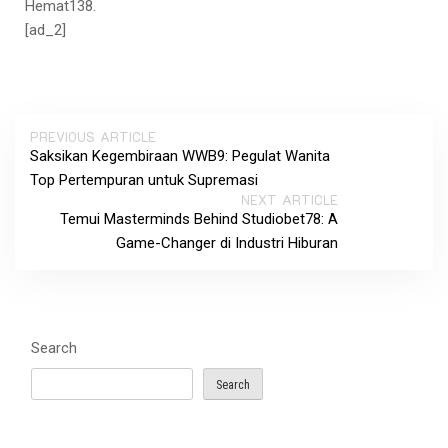
Hemat138.
[ad_2]
PREVIOUS ARTICLE
Saksikan Kegembiraan WWB9: Pegulat Wanita
Top Pertempuran untuk Supremasi
NEXT ARTICLE
Temui Masterminds Behind Studiobet78: A
Game-Changer di Industri Hiburan
Search
Search