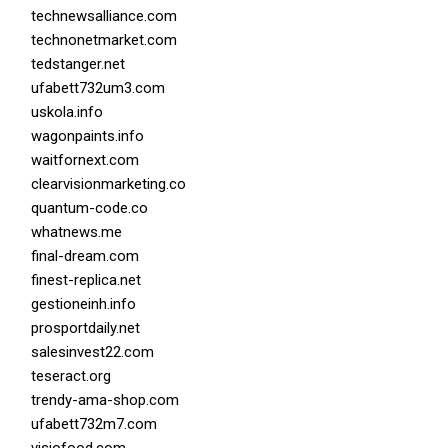
technewsalliance.com
technonetmarket.com
tedstanger.net
ufabett732um3.com
uskola.info
wagonpaints.info
waitfornext.com
clearvisionmarketing.co
quantum-code.co
whatnews.me
final-dream.com
finest-replica.net
gestioneinh.info
prosportdaily.net
salesinvest22.com
teseract.org
trendy-ama-shop.com
ufabett732m7.com