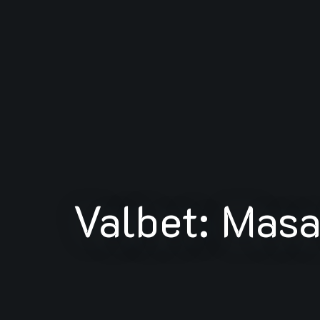
Valbet: Mas