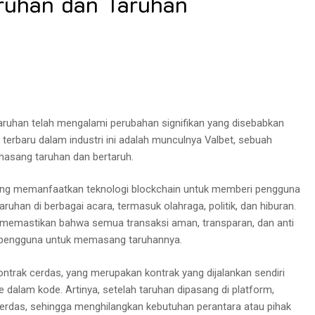
ruhan dan Taruhan
taruhan telah mengalami perubahan signifikan yang disebabkan
terbaru dalam industri ini adalah munculnya Valbet, sebuah
masang taruhan dan bertaruh.
 yang memanfaatkan teknologi blockchain untuk memberi pengguna
han di berbagai acara, termasuk olahraga, politik, dan hiburan.
 memastikan bahwa semua transaksi aman, transparan, dan anti
i pengguna untuk memasang taruhannya.
ontrak cerdas, yang merupakan kontrak yang dijalankan sendiri
e dalam kode. Artinya, setelah taruhan dipasang di platform,
cerdas, sehingga menghilangkan kebutuhan perantara atau pihak