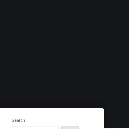
Search