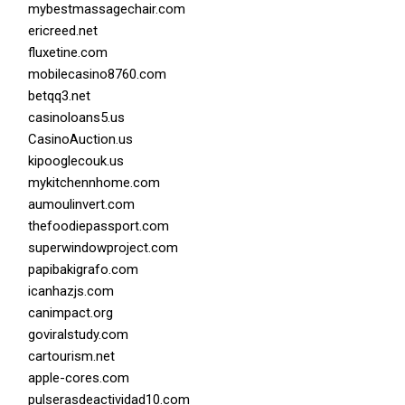
mybestmassagechair.com
ericreed.net
fluxetine.com
mobilecasino8760.com
betqq3.net
casinoloans5.us
CasinoAuction.us
kipooglecouk.us
mykitchennhome.com
aumoulinvert.com
thefoodiepassport.com
superwindowproject.com
papibakigrafo.com
icanhazjs.com
canimpact.org
goviralstudy.com
cartourism.net
apple-cores.com
pulserasdeactividad10.com