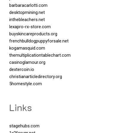
barbaracarlotti.com
desktopmining.net
inthebleachers.net
lexapro-rx-store.com
buyskincareproducts.org
frenchbulldogpuppyforsale.net
kogamasquid.com
themultiplicationtablechart.com
casinoglamour.org
dextercoin.io
christianarticledirectory.org
5homestyle.com
Links
stagehubs.com
1x2forum.net