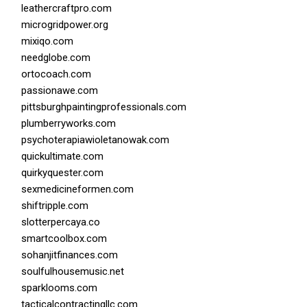
leathercraftpro.com
microgridpower.org
mixiqo.com
needglobe.com
ortocoach.com
passionawe.com
pittsburghpaintingprofessionals.com
plumberryworks.com
psychoterapiawioletanowak.com
quickultimate.com
quirkyquester.com
sexmedicineformen.com
shiftripple.com
slotterpercaya.co
smartcoolbox.com
sohanjitfinances.com
soulfulhousemusic.net
sparklooms.com
tacticalcontractingllc.com