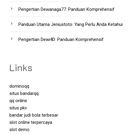
Pengertian Dewanaga77: Panduan Komprehensif
Panduan Utama Jeniustoto: Yang Perlu Anda Ketahui
Pengertian Dewi4D: Panduan Komprehensif
Links
dominoqq
situs bandarqq
qq online
situs pkv
bandar judi bola terbesar
slot online terpercaya
slot demo