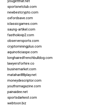
yougetthat.net
sportsnetclub.com
newbestcrypto.com
oxfordsave.com
iclassicgames.com
saung-artikel.com
fasthokivip2.com
observersports.com
cryptominingplus.com
aquinoticiaspe.com
longhairedfrenchbulldog.com
lawyersforhire.co
businemarket.com
matahari88play.net
moneydescriptor.com
youthsmagazine.com
painaidee.net
sportsdarkest.com
webtoon.biz