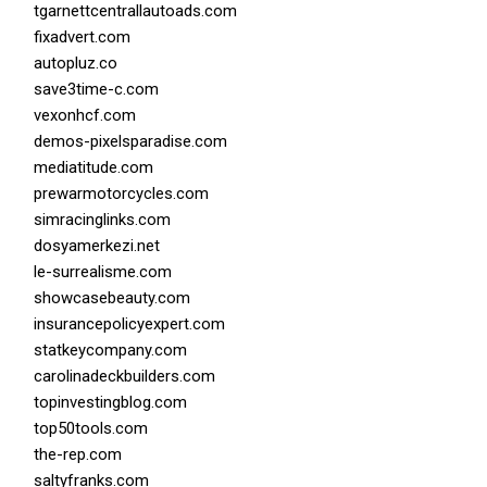
tgarnettcentrallautoads.com
fixadvert.com
autopluz.co
save3time-c.com
vexonhcf.com
demos-pixelsparadise.com
mediatitude.com
prewarmotorcycles.com
simracinglinks.com
dosyamerkezi.net
le-surrealisme.com
showcasebeauty.com
insurancepolicyexpert.com
statkeycompany.com
carolinadeckbuilders.com
topinvestingblog.com
top50tools.com
the-rep.com
saltyfranks.com