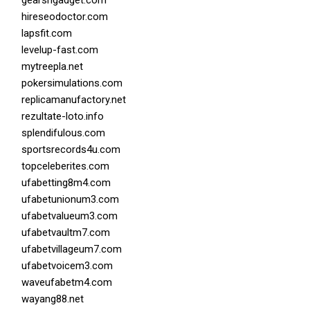
hireseodoctor.com
lapsfit.com
levelup-fast.com
mytreepla.net
pokersimulations.com
replicamanufactory.net
rezultate-loto.info
splendifulous.com
sportsrecords4u.com
topceleberites.com
ufabetting8m4.com
ufabetunionum3.com
ufabetvalueum3.com
ufabetvaultm7.com
ufabetvillageum7.com
ufabetvoicem3.com
waveufabetm4.com
wayang88.net