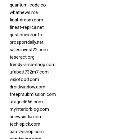
quantum-code.co
whatnews.me
final-dream.com
finest-replica.net
gestioneinh.info
prosportdaily.net
salesinvest22.com
teseract.org
trendy-ama-shop.com
ufabett732m7.com
visiofood.com
droidwindow.com
freeprsubmission.com
ufagold666.com
myinteriorblog.com
bnewsindia.com
techiepick.com
bamzyshop.com
pondycars.com