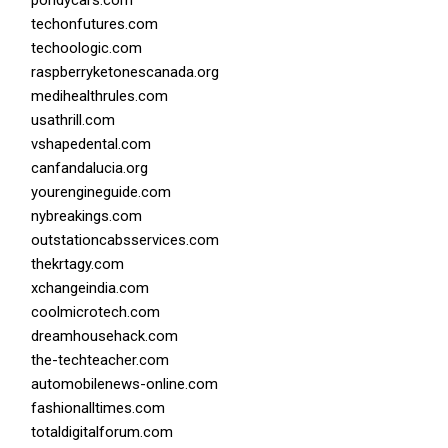
techonfutures.com
techoologic.com
raspberryketonescanada.org
medihealthrules.com
usathrill.com
vshapedental.com
canfandalucia.org
yourengineguide.com
nybreakings.com
outstationcabsservices.com
thekrtagy.com
xchangeindia.com
coolmicrotech.com
dreamhousehack.com
the-techteacher.com
automobilenews-online.com
fashionalltimes.com
totaldigitalforum.com