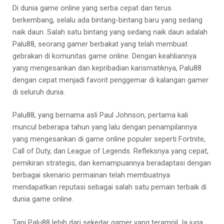
Di dunia game online yang serba cepat dan terus
berkembang, selalu ada bintang-bintang baru yang sedang
naik daun. Salah satu bintang yang sedang naik daun adalah
Palu88, seorang gamer berbakat yang telah membuat
gebrakan di komunitas game online. Dengan keahliannya
yang mengesankan dan kepribadian karismatiknya, Palu88
dengan cepat menjadi favorit penggemar di kalangan gamer
di seluruh dunia.
Palu88, yang bernama asli Paul Johnson, pertama kali
muncul beberapa tahun yang lalu dengan penampilannya
yang mengesankan di game online populer seperti Fortnite,
Call of Duty, dan League of Legends. Refleksnya yang cepat,
pemikiran strategis, dan kemampuannya beradaptasi dengan
berbagai skenario permainan telah membuatnya
mendapatkan reputasi sebagai salah satu pemain terbaik di
dunia game online.
Tapi Palu88 lebih dari sekedar gamer yang terampil. Ia juga