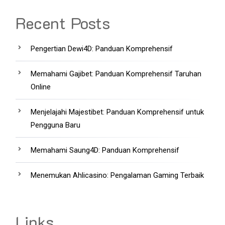
Recent Posts
Pengertian Dewi4D: Panduan Komprehensif
Memahami Gajibet: Panduan Komprehensif Taruhan
Online
Menjelajahi Majestibet: Panduan Komprehensif untuk
Pengguna Baru
Memahami Saung4D: Panduan Komprehensif
Menemukan Ahlicasino: Pengalaman Gaming Terbaik
Links