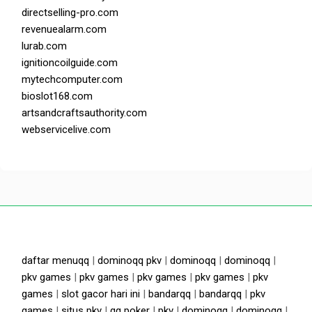
directselling-pro.com
revenuealarm.com
lurab.com
ignitioncoilguide.com
mytechcomputer.com
bioslot168.com
artsandcraftsauthority.com
webservicelive.com
daftar menuqq
|
dominoqq pkv
|
dominoqq
|
dominoqq
|
pkv games
|
pkv games
|
pkv games
|
pkv games
|
pkv
games
|
slot gacor hari ini
|
bandarqq
|
bandarqq
|
pkv
games
|
situs pkv
|
qq poker
|
pkv
|
dominoqq
|
dominoqq
|