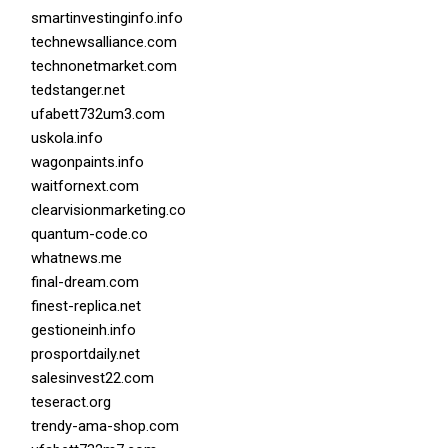
smartinvestinginfo.info
technewsalliance.com
technonetmarket.com
tedstanger.net
ufabett732um3.com
uskola.info
wagonpaints.info
waitfornext.com
clearvisionmarketing.co
quantum-code.co
whatnews.me
final-dream.com
finest-replica.net
gestioneinh.info
prosportdaily.net
salesinvest22.com
teseract.org
trendy-ama-shop.com