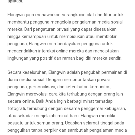
aplikasi.
Elangwin juga menawarkan serangkaian alat dan fitur untuk
membantu pengguna mengelola pengalaman media sosial
mereka. Dari pengaturan privasi yang dapat disesuaikan
hingga kemampuan untuk membisukan atau memblokir
pengguna, Elangwin memberdayakan pengguna untuk
mengendalikan interaksi online mereka dan menciptakan
lingkungan yang positif dan ramah bagi diri mereka sendiri.
Secara keseluruhan, Elangwin adalah pengubah permainan di
dunia media sosial. Dengan memprioritaskan privasi
pengguna, personalisasi, dan keterlibatan komunitas,
Elangwin merevolusi cara kita terhubung dengan orang lain
secara online. Baik Anda ingin berbagi minat terhadap
fotografi, terhubung dengan sesama penggemar kebugaran,
atau sekadar menjelajahi minat baru, Elangwin memiliki
sesuatu untuk semua orang. Ucapkan selamat tinggal pada
pengguliran tanpa berpikir dan sambutlah pengalaman media