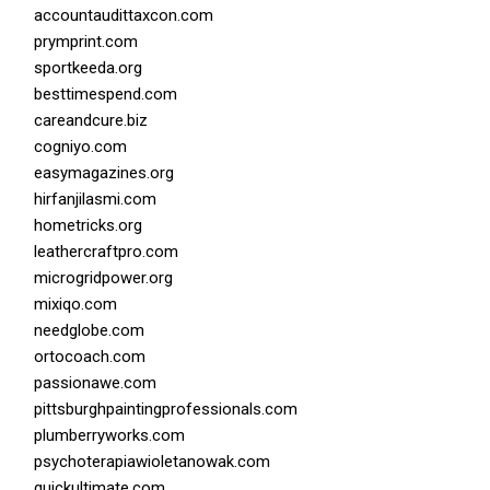
accountaudittaxcon.com
prymprint.com
sportkeeda.org
besttimespend.com
careandcure.biz
cogniyo.com
easymagazines.org
hirfanjilasmi.com
hometricks.org
leathercraftpro.com
microgridpower.org
mixiqo.com
needglobe.com
ortocoach.com
passionawe.com
pittsburghpaintingprofessionals.com
plumberryworks.com
psychoterapiawioletanowak.com
quickultimate.com