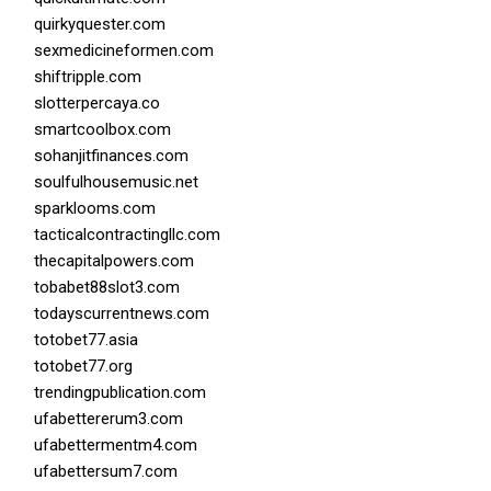
quirkyquester.com
sexmedicineformen.com
shiftripple.com
slotterpercaya.co
smartcoolbox.com
sohanjitfinances.com
soulfulhousemusic.net
sparklooms.com
tacticalcontractingllc.com
thecapitalpowers.com
tobabet88slot3.com
todayscurrentnews.com
totobet77.asia
totobet77.org
trendingpublication.com
ufabettererum3.com
ufabettermentm4.com
ufabettersum7.com