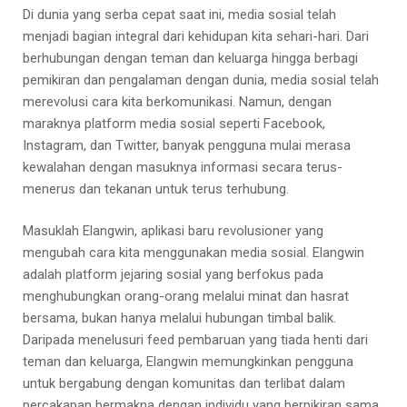
Di dunia yang serba cepat saat ini, media sosial telah
menjadi bagian integral dari kehidupan kita sehari-hari. Dari
berhubungan dengan teman dan keluarga hingga berbagi
pemikiran dan pengalaman dengan dunia, media sosial telah
merevolusi cara kita berkomunikasi. Namun, dengan
maraknya platform media sosial seperti Facebook,
Instagram, dan Twitter, banyak pengguna mulai merasa
kewalahan dengan masuknya informasi secara terus-
menerus dan tekanan untuk terus terhubung.
Masuklah Elangwin, aplikasi baru revolusioner yang
mengubah cara kita menggunakan media sosial. Elangwin
adalah platform jejaring sosial yang berfokus pada
menghubungkan orang-orang melalui minat dan hasrat
bersama, bukan hanya melalui hubungan timbal balik.
Daripada menelusuri feed pembaruan yang tiada henti dari
teman dan keluarga, Elangwin memungkinkan pengguna
untuk bergabung dengan komunitas dan terlibat dalam
percakapan bermakna dengan individu yang berpikiran sama.