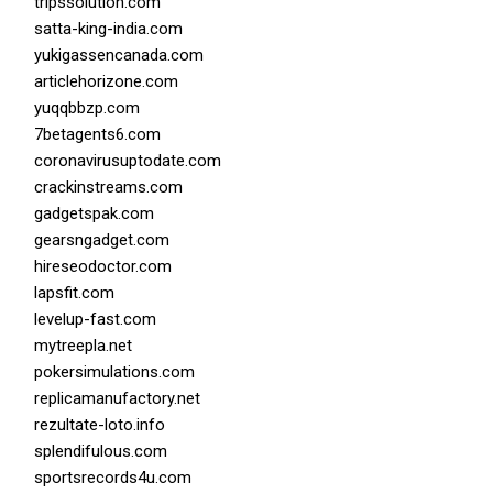
tripssolution.com
satta-king-india.com
yukigassencanada.com
articlehorizone.com
yuqqbbzp.com
7betagents6.com
coronavirusuptodate.com
crackinstreams.com
gadgetspak.com
gearsngadget.com
hireseodoctor.com
lapsfit.com
levelup-fast.com
mytreepla.net
pokersimulations.com
replicamanufactory.net
rezultate-loto.info
splendifulous.com
sportsrecords4u.com