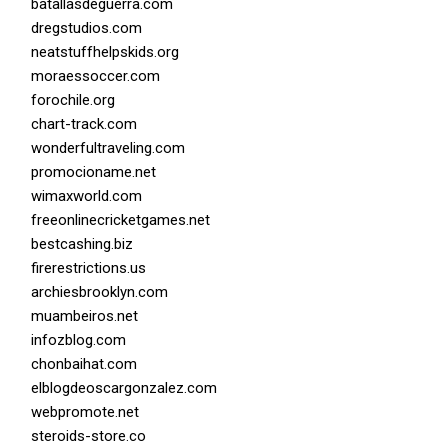
batallasdeguerra.com
dregstudios.com
neatstuffhelpskids.org
moraessoccer.com
forochile.org
chart-track.com
wonderfultraveling.com
promocioname.net
wimaxworld.com
freeonlinecricketgames.net
bestcashing.biz
firerestrictions.us
archiesbrooklyn.com
muambeiros.net
infozblog.com
chonbaihat.com
elblogdeoscargonzalez.com
webpromote.net
steroids-store.co