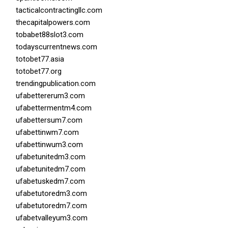
tacticalcontractingllc.com
thecapitalpowers.com
tobabet88slot3.com
todayscurrentnews.com
totobet77.asia
totobet77.org
trendingpublication.com
ufabettererum3.com
ufabettermentm4.com
ufabettersum7.com
ufabettinwm7.com
ufabettinwum3.com
ufabetunitedm3.com
ufabetunitedm7.com
ufabetuskedm7.com
ufabetutoredm3.com
ufabetutoredm7.com
ufabetvalleyum3.com