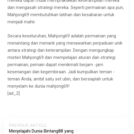
mereka dapat mulai mempraktikkan keterampilan mereka
dan mengasah strategi mereka. Seperti permainan apa pun,
Mahjong69 membutuhkan latihan dan kesabaran untuk
menjadi mahir.
Secara keseluruhan, Mahjong69 adalah permainan yang
menantang dan menarik yang menawarkan perpaduan unik
antara strategi dan keterampilan. Dengan mengungkap
misteri Mahjong69 dan mempelajari aturan dan strategi
permainan, pemain dapat menikmati berjam -jam
kesenangan dan kegembiraan. Jadi kumpulkan teman -
teman Anda, ambil satu set ubin, dan bersiaplah untuk
menyelam ke dunia mahjong69!
[ad_2]
PREVIOUS ARTICLE
Menjelajahi Dunia Bintang88 yang