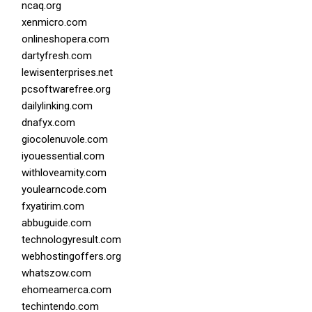
ncaq.org
xenmicro.com
onlineshopera.com
dartyfresh.com
lewisenterprises.net
pcsoftwarefree.org
dailylinking.com
dnafyx.com
giocolenuvole.com
iyouessential.com
withloveamity.com
youlearncode.com
fxyatirim.com
abbuguide.com
technologyresult.com
webhostingoffers.org
whatszow.com
ehomeamerca.com
techintendo.com