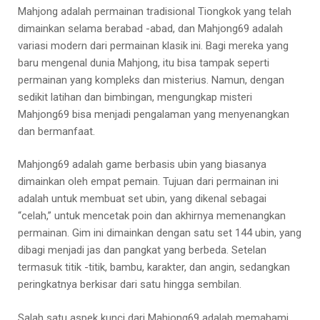
Mahjong adalah permainan tradisional Tiongkok yang telah
dimainkan selama berabad -abad, dan Mahjong69 adalah
variasi modern dari permainan klasik ini. Bagi mereka yang
baru mengenal dunia Mahjong, itu bisa tampak seperti
permainan yang kompleks dan misterius. Namun, dengan
sedikit latihan dan bimbingan, mengungkap misteri
Mahjong69 bisa menjadi pengalaman yang menyenangkan
dan bermanfaat.
Mahjong69 adalah game berbasis ubin yang biasanya
dimainkan oleh empat pemain. Tujuan dari permainan ini
adalah untuk membuat set ubin, yang dikenal sebagai
“celah,” untuk mencetak poin dan akhirnya memenangkan
permainan. Gim ini dimainkan dengan satu set 144 ubin, yang
dibagi menjadi jas dan pangkat yang berbeda. Setelan
termasuk titik -titik, bambu, karakter, dan angin, sedangkan
peringkatnya berkisar dari satu hingga sembilan.
Salah satu aspek kunci dari Mahjong69 adalah memahami