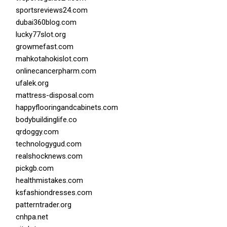
sportsreviews24.com
dubai360blog.com
lucky77slot.org
growmefast.com
mahkotahokislot.com
onlinecancerpharm.com
ufalek.org
mattress-disposal.com
happyflooringandcabinets.com
bodybuildinglife.co
qrdoggy.com
technologygud.com
realshocknews.com
pickgb.com
healthmistakes.com
ksfashiondresses.com
patterntrader.org
cnhpa.net