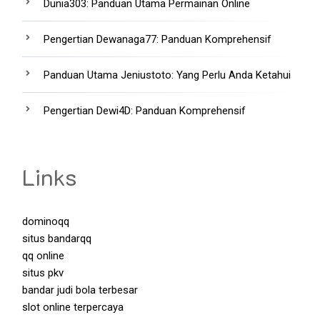
Dunia303: Panduan Utama Permainan Online
Pengertian Dewanaga77: Panduan Komprehensif
Panduan Utama Jeniustoto: Yang Perlu Anda Ketahui
Pengertian Dewi4D: Panduan Komprehensif
Links
dominoqq
situs bandarqq
qq online
situs pkv
bandar judi bola terbesar
slot online terpercaya