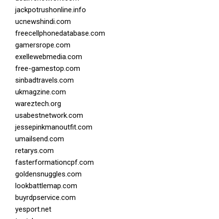
jackpotrushonline.info
ucnewshindi.com
freecellphonedatabase.com
gamersrope.com
exellewebmedia.com
free-gamestop.com
sinbadtravels.com
ukmagzine.com
wareztech.org
usabestnetwork.com
jessepinkmanoutfit.com
umailsend.com
retarys.com
fasterformationcpf.com
goldensnuggles.com
lookbattlemap.com
buyrdpservice.com
yesport.net