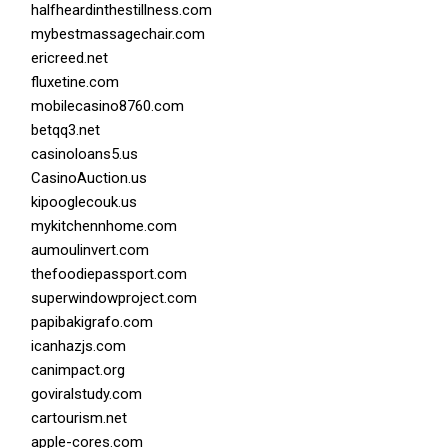
halfheardinthestillness.com
mybestmassagechair.com
ericreed.net
fluxetine.com
mobilecasino8760.com
betqq3.net
casinoloans5.us
CasinoAuction.us
kipooglecouk.us
mykitchennhome.com
aumoulinvert.com
thefoodiepassport.com
superwindowproject.com
papibakigrafo.com
icanhazjs.com
canimpact.org
goviralstudy.com
cartourism.net
apple-cores.com