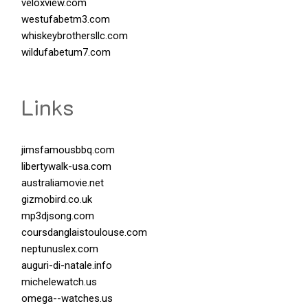
veloxview.com
westufabetm3.com
whiskeybrothersllc.com
wildufabetum7.com
Links
jimsfamousbbq.com
libertywalk-usa.com
australiamovie.net
gizmobird.co.uk
mp3djsong.com
coursdanglaistoulouse.com
neptunuslex.com
auguri-di-natale.info
michelewatch.us
omega--watches.us