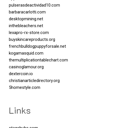
pulserasdeactividad10.com
barbaracarlotti.com
desktopmining.net
inthebleachers.net
lexapro-rx-store.com
buyskincareproducts.org
frenchbulldogpuppyforsale.net
kogamasquid.com
themultiplicationtablechart.com
casinoglamour.org
dextercoin.io
christianarticledirectory.org
5homestyle.com
Links
stagehubs.com