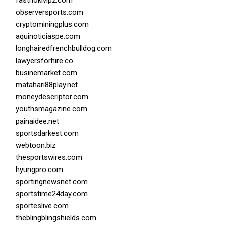
observersports.com
cryptominingplus.com
aquinoticiaspe.com
longhairedfrenchbulldog.com
lawyersforhire.co
businemarket.com
matahari88play.net
moneydescriptor.com
youthsmagazine.com
painaidee.net
sportsdarkest.com
webtoon.biz
thesportswires.com
hyungpro.com
sportingnewsnet.com
sportstime24day.com
sporteslive.com
theblingblingshields.com