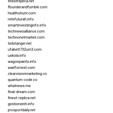
finestreplica.net
flounderandfumble.com
healthohunt.com
retefuturah.info
smartinvestinginfo.info
technewsalliance.com
technonetmarket.com
tedstanger.net
ufabett732um3.com
uskola.info
wagonpaints.info
waitfornext.com
clearvisionmarketing.co
quantum-code.co
whatnews.me
final-dream.com
finest-replica.net
gestioneinh.info
prosportdaily.net