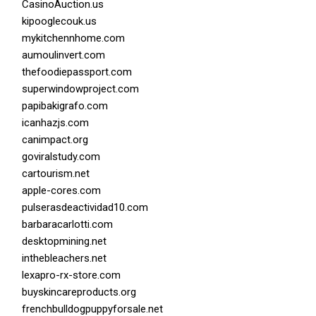
CasinoAuction.us
kipooglecouk.us
mykitchennhome.com
aumoulinvert.com
thefoodiepassport.com
superwindowproject.com
papibakigrafo.com
icanhazjs.com
canimpact.org
goviralstudy.com
cartourism.net
apple-cores.com
pulserasdeactividad10.com
barbaracarlotti.com
desktopmining.net
inthebleachers.net
lexapro-rx-store.com
buyskincareproducts.org
frenchbulldogpuppyforsale.net