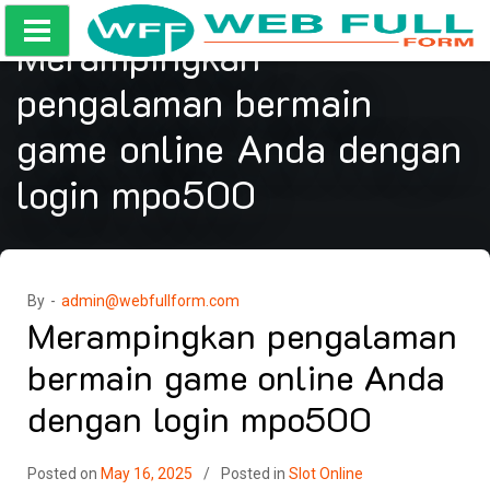
Skip
to
Merampingkan
content
pengalaman bermain
game online Anda dengan
login mpo500
By -
admin@webfullform.com
Merampingkan pengalaman
bermain game online Anda
dengan login mpo500
Posted on
May 16, 2025
Posted in
Slot Online