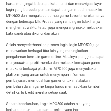
harus mengingat beberapa kata sandi dan menavigasi layar
login yang berbeda, pemain dapat dengan mudah masuk ke
MPO500 dan mengakses semua game favorit mereka hanya
dengan beberapa klik. Proses yang ramping ini tidak hanya
menghemat waktu, tetapi juga mengurangi risiko melupakan
kata sandi atau dikunci dari akun.
Selain menyederhanakan proses login, login MPO500 juga
menawarkan berbagai fitur lain yang meningkatkan
pengalaman bermain game online. Misalnya, pengguna dapat
menyesuaikan profil mereka dan melacak kemajuan game
mereka di berbagai platform. MPO500 juga menyediakan
platform yang aman untuk menyimpan informasi
pembayaran, memudahkan gamer untuk melakukan
pembelian dalam game tanpa harus memasukkan kembali
detail kartu kredit mereka setiap saat.
Secara keseluruhan, Login MPO500 adalah alat yang
berharga untuk setiap gamer online yang ingin