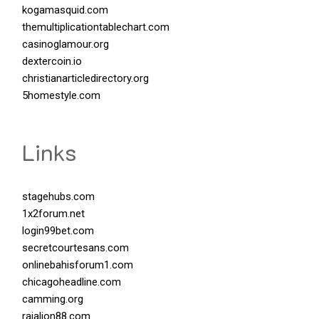
kogamasquid.com
themultiplicationtablechart.com
casinoglamour.org
dextercoin.io
christianarticledirectory.org
5homestyle.com
Links
stagehubs.com
1x2forum.net
login99bet.com
secretcourtesans.com
onlinebahisforum1.com
chicagoheadline.com
camming.org
rajalion88.com