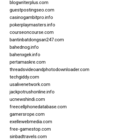
blogwriterplus.com
guestpostingseo.com
casinogambitpro.info
pokerplaymasters.info
courseoncourse.com
bantinbatdongsan247.com
bahednog.info
bahenxgek.info
pertamaskre.com
threadsvideoandphotodownloader.com
techgiddy.com
usalivenetwork.com
jackpotrushonline.info
ucnewshindi.com
freecellphonedatabase.com
gamersrope.com
exellewebmedia.com
free-gamestop.com
sinbadtravels.com