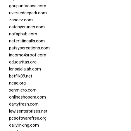
goupuntacana.com
riversedgepark.com
zaseez.com
catchycrunch.com
nofaphub.com
nefertitingalls.com
patsyscreations.com
income4proof.com
educaritas.org
lensajelajah.com
betflik09.net
ncaq.org
xenmicro.com
onlineshopera.com
dartyfresh.com
lewisenterprises.net
pcsoftwarefree.org
dailylinking.com