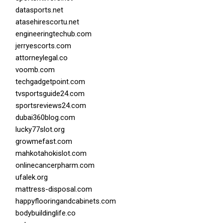
datasports.net
atasehirescortu.net
engineeringtechub.com
jerryescorts.com
attorneylegal.co
voomb.com
techgadgetpoint.com
tvsportsguide24.com
sportsreviews24.com
dubai360blog.com
lucky77slot.org
growmefast.com
mahkotahokislot.com
onlinecancerpharm.com
ufalek.org
mattress-disposal.com
happyflooringandcabinets.com
bodybuildinglife.co