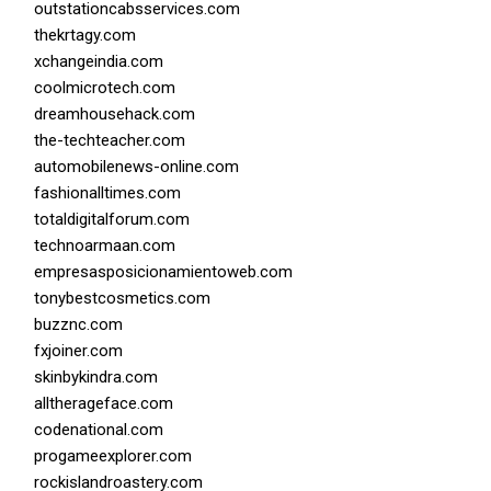
outstationcabsservices.com
thekrtagy.com
xchangeindia.com
coolmicrotech.com
dreamhousehack.com
the-techteacher.com
automobilenews-online.com
fashionalltimes.com
totaldigitalforum.com
technoarmaan.com
empresasposicionamientoweb.com
tonybestcosmetics.com
buzznc.com
fxjoiner.com
skinbykindra.com
alltherageface.com
codenational.com
progameexplorer.com
rockislandroastery.com