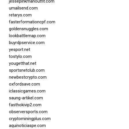
jessepinkmanoutfit.com
umailsend.com
retarys.com
fasterformationcpf.com
goldensnuggles.com
lookbattlemap.com
buyrdpservice.com
yesport.net
tostylo.com
yougetthat.net
sportsnetclub.com
newbestcrypto.com
oxfordsave.com
iclassicgames.com
saung-artikel.com
fasthokivip2.com
observersports.com
cryptominingplus.com
aquinoticiaspe.com