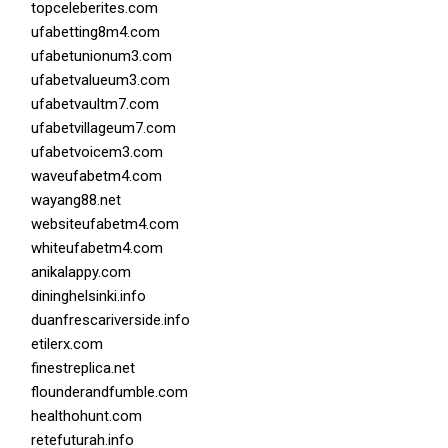
topceleberites.com
ufabetting8m4.com
ufabetunionum3.com
ufabetvalueum3.com
ufabetvaultm7.com
ufabetvillageum7.com
ufabetvoicem3.com
waveufabetm4.com
wayang88.net
websiteufabetm4.com
whiteufabetm4.com
anikalappy.com
dininghelsinki.info
duanfrescariverside.info
etilerx.com
finestreplica.net
flounderandfumble.com
healthohunt.com
retefuturah.info