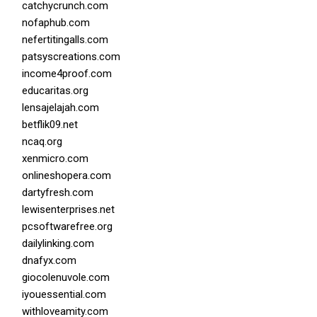
catchycrunch.com
nofaphub.com
nefertitingalls.com
patsyscreations.com
income4proof.com
educaritas.org
lensajelajah.com
betflik09.net
ncaq.org
xenmicro.com
onlineshopera.com
dartyfresh.com
lewisenterprises.net
pcsoftwarefree.org
dailylinking.com
dnafyx.com
giocolenuvole.com
iyouessential.com
withloveamity.com