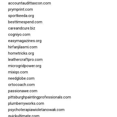
accountaudittaxcon.com
prymprint.com
sportkeeda.org
besttimespend.com
careandcure.biz
cogniyo.com
easymagazines.org
hirfanjilasmi.com
hometricks.org
leathercraftpro.com
microgridpower.org
mixiqo.com
needglobe.com
ortocoach.com
passionawe.com
pittsburghpaintingprofessionals.com
plumberryworks.com
psychoterapiawioletanowak.com
quickultimate.com