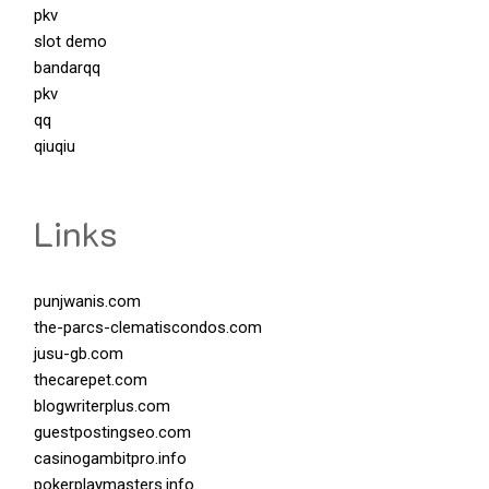
pkv
slot demo
bandarqq
pkv
qq
qiuqiu
Links
punjwanis.com
the-parcs-clematiscondos.com
jusu-gb.com
thecarepet.com
blogwriterplus.com
guestpostingseo.com
casinogambitpro.info
pokerplaymasters.info