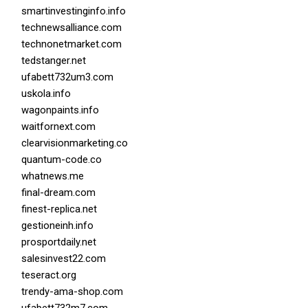
smartinvestinginfo.info
technewsalliance.com
technonetmarket.com
tedstanger.net
ufabett732um3.com
uskola.info
wagonpaints.info
waitfornext.com
clearvisionmarketing.co
quantum-code.co
whatnews.me
final-dream.com
finest-replica.net
gestioneinh.info
prosportdaily.net
salesinvest22.com
teseract.org
trendy-ama-shop.com