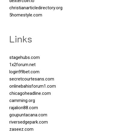
dextercoin.io
christianarticledirectory.org
5homestyle.com
Links
stagehubs.com
1x2forum.net
login99bet.com
secretcourtesans.com
onlinebahisforum1.com
chicagoheadline.com
camming.org
rajalion88.com
goupuntacana.com
riversedgepark.com
zaseez.com