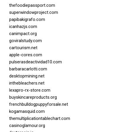
thefoodiepassport.com
superwindowproject.com
papibakigrafo.com
icanhazjs.com
canimpact.org
goviralstudy.com
cartourism.net
apple-cores.com
pulserasdeactividad10.com
barbaracarlotti.com
desktopmining.net
inthebleachers.net
lexapro-rx-store.com
buyskincareproducts.org
frenchbulldogpuppyforsale.net
kogamasquid.com
themultiplicationtablechart.com
casinoglamour.org