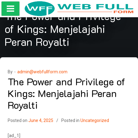
Skip
to
The Power and Privilege
content
of Kings: Menjelajahi
Peran Royalti
By -
admin@webfullform.com
The Power and Privilege of
Kings: Menjelajahi Peran
Royalti
Posted on
June 4, 2025
Posted in
Uncategorized
[ad_1]