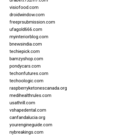
ufabett732m7.com
visiofood.com
droidwindow.com
freeprsubmission.com
ufagold666.com
myinteriorblog.com
bnewsindia.com
techiepick.com
bamzyshop.com
pondycars.com
techonfutures.com
techoologic.com
raspberryketonescanada.org
medihealthrules.com
usathrill.com
vshapedental.com
canfandalucia.org
yourengineguide.com
nybreakings.com