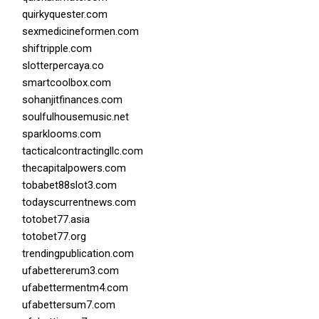
quirkyquester.com
sexmedicineformen.com
shiftripple.com
slotterpercaya.co
smartcoolbox.com
sohanjitfinances.com
soulfulhousemusic.net
sparklooms.com
tacticalcontractingllc.com
thecapitalpowers.com
tobabet88slot3.com
todayscurrentnews.com
totobet77.asia
totobet77.org
trendingpublication.com
ufabettererum3.com
ufabettermentm4.com
ufabettersum7.com