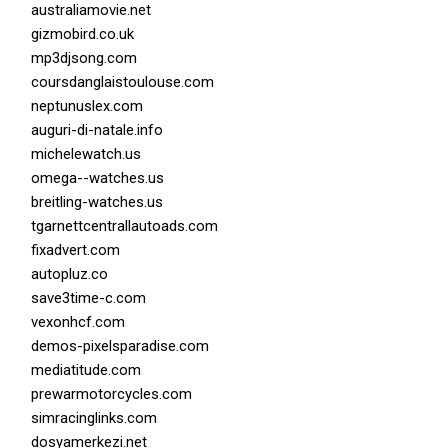
australiamovie.net
gizmobird.co.uk
mp3djsong.com
coursdanglaistoulouse.com
neptunuslex.com
auguri-di-natale.info
michelewatch.us
omega--watches.us
breitling-watches.us
tgarnettcentrallautoads.com
fixadvert.com
autopluz.co
save3time-c.com
vexonhcf.com
demos-pixelsparadise.com
mediatitude.com
prewarmotorcycles.com
simracinglinks.com
dosyamerkezi.net