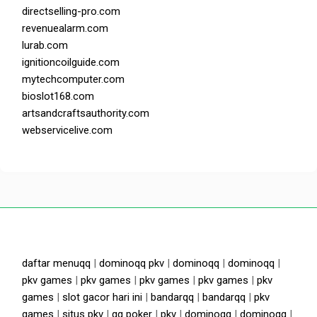
directselling-pro.com
revenuealarm.com
lurab.com
ignitioncoilguide.com
mytechcomputer.com
bioslot168.com
artsandcraftsauthority.com
webservicelive.com
daftar menuqq
|
dominoqq pkv
|
dominoqq
|
dominoqq
|
pkv games
|
pkv games
|
pkv games
|
pkv games
|
pkv
games
|
slot gacor hari ini
|
bandarqq
|
bandarqq
|
pkv
games
|
situs pkv
|
qq poker
|
pkv
|
dominoqq
|
dominoqq
|