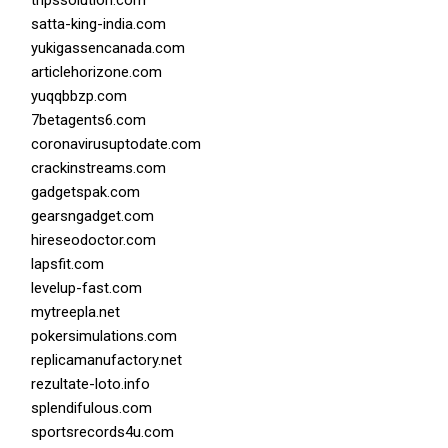
tripssolution.com
satta-king-india.com
yukigassencanada.com
articlehorizone.com
yuqqbbzp.com
7betagents6.com
coronavirusuptodate.com
crackinstreams.com
gadgetspak.com
gearsngadget.com
hireseodoctor.com
lapsfit.com
levelup-fast.com
mytreepla.net
pokersimulations.com
replicamanufactory.net
rezultate-loto.info
splendifulous.com
sportsrecords4u.com