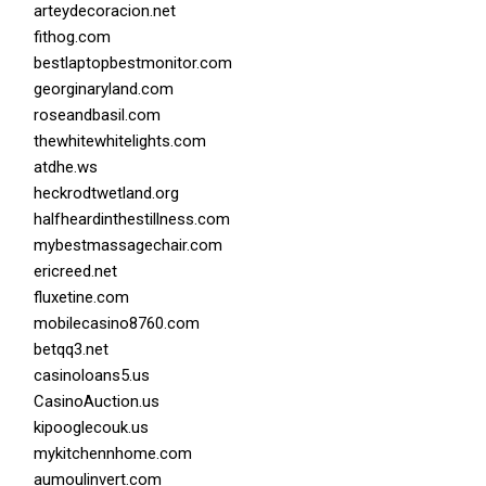
arteydecoracion.net
fithog.com
bestlaptopbestmonitor.com
georginaryland.com
roseandbasil.com
thewhitewhitelights.com
atdhe.ws
heckrodtwetland.org
halfheardinthestillness.com
mybestmassagechair.com
ericreed.net
fluxetine.com
mobilecasino8760.com
betqq3.net
casinoloans5.us
CasinoAuction.us
kipooglecouk.us
mykitchennhome.com
aumoulinvert.com