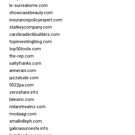
le-surrealisme.com
showcasebeauty.com
insurancepolicyexpert.com
statkeycompany.com
carolinadeckbuilders.com
topinvestingblog.com
top50tools.com
the-rep.com
saltyfranks.com
annerani.com
jazzatude.com
0022pa.com
zeroshare.info
bilesinc.com
milaretreatnz.com
modaagi.com
smallvilleph.com
galiciasuroeste.info