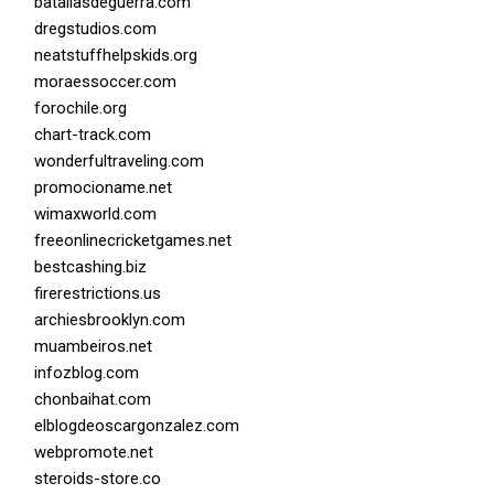
batallasdeguerra.com
dregstudios.com
neatstuffhelpskids.org
moraessoccer.com
forochile.org
chart-track.com
wonderfultraveling.com
promocioname.net
wimaxworld.com
freeonlinecricketgames.net
bestcashing.biz
firerestrictions.us
archiesbrooklyn.com
muambeiros.net
infozblog.com
chonbaihat.com
elblogdeoscargonzalez.com
webpromote.net
steroids-store.co