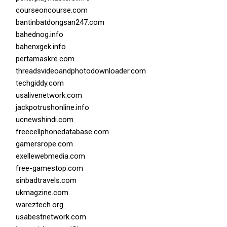
courseoncourse.com
bantinbatdongsan247.com
bahednog.info
bahenxgek.info
pertamaskre.com
threadsvideoandphotodownloader.com
techgiddy.com
usalivenetwork.com
jackpotrushonline.info
ucnewshindi.com
freecellphonedatabase.com
gamersrope.com
exellewebmedia.com
free-gamestop.com
sinbadtravels.com
ukmagzine.com
wareztech.org
usabestnetwork.com