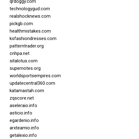
qrdoggy.com
technologygud.com
realshocknews.com
pickgb.com
healthmistakes.com
ksfashiondresses.com
patterntrader.org
cnhpa.net
sitalotus.com
supernotes.org
worldsportsempires.com
updatecentral360.com
katamastah.com
zqscore.net
aseleraio.info
asticio.info
egardenio.info
arxteamio.info
getalexio.info