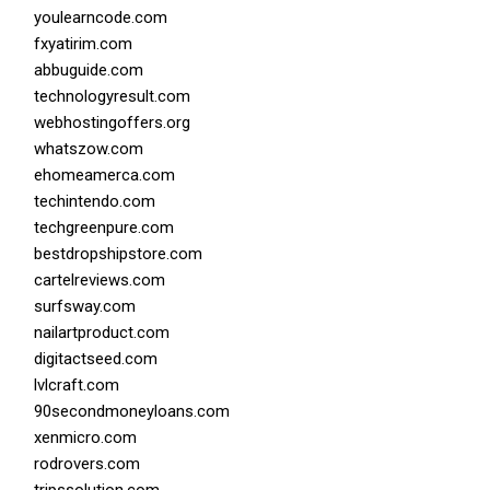
youlearncode.com
fxyatirim.com
abbuguide.com
technologyresult.com
webhostingoffers.org
whatszow.com
ehomeamerca.com
techintendo.com
techgreenpure.com
bestdropshipstore.com
cartelreviews.com
surfsway.com
nailartproduct.com
digitactseed.com
lvlcraft.com
90secondmoneyloans.com
xenmicro.com
rodrovers.com