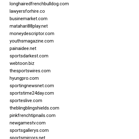
longhairedfrenchbulldog.com
lawyersforhire.co
businemarket.com
matahari88play.net
moneydescriptor.com
youthsmagazine.com
painaidee.net
sportsdarkest.com
webtoon.biz
thesportswires.com
hyungpro.com
sportingnewsnet.com
sportstime24day.com
sporteslive.com
theblingblingshields.com
pinkfrenchtipnails.com
newgamestv.com
sportsgallerys.com
sportsmirrors.net