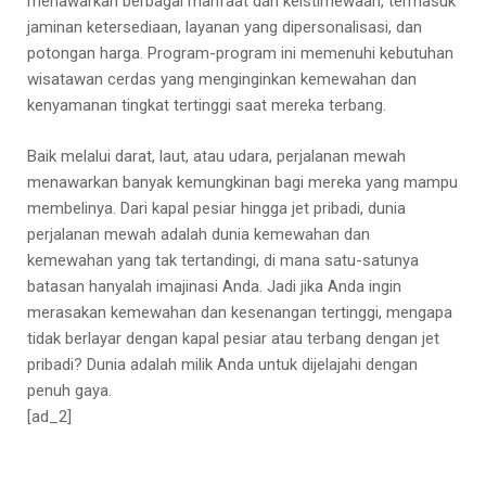
menawarkan berbagai manfaat dan keistimewaan, termasuk
jaminan ketersediaan, layanan yang dipersonalisasi, dan
potongan harga. Program-program ini memenuhi kebutuhan
wisatawan cerdas yang menginginkan kemewahan dan
kenyamanan tingkat tertinggi saat mereka terbang.
Baik melalui darat, laut, atau udara, perjalanan mewah
menawarkan banyak kemungkinan bagi mereka yang mampu
membelinya. Dari kapal pesiar hingga jet pribadi, dunia
perjalanan mewah adalah dunia kemewahan dan
kemewahan yang tak tertandingi, di mana satu-satunya
batasan hanyalah imajinasi Anda. Jadi jika Anda ingin
merasakan kemewahan dan kesenangan tertinggi, mengapa
tidak berlayar dengan kapal pesiar atau terbang dengan jet
pribadi? Dunia adalah milik Anda untuk dijelajahi dengan
penuh gaya.
[ad_2]