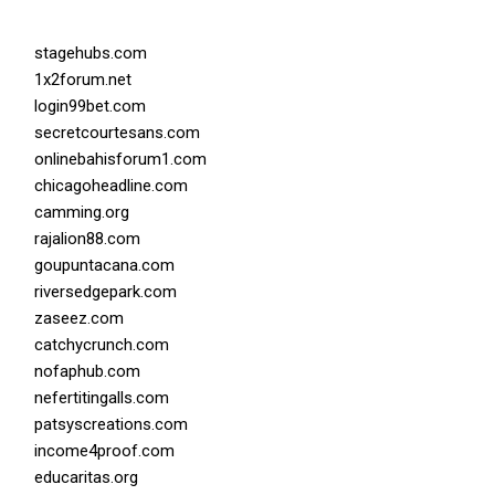
stagehubs.com
1x2forum.net
login99bet.com
secretcourtesans.com
onlinebahisforum1.com
chicagoheadline.com
camming.org
rajalion88.com
goupuntacana.com
riversedgepark.com
zaseez.com
catchycrunch.com
nofaphub.com
nefertitingalls.com
patsyscreations.com
income4proof.com
educaritas.org