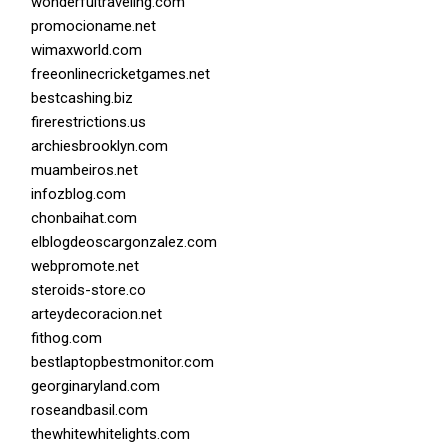
wonderfultraveling.com
promocioname.net
wimaxworld.com
freeonlinecricketgames.net
bestcashing.biz
firerestrictions.us
archiesbrooklyn.com
muambeiros.net
infozblog.com
chonbaihat.com
elblogdeoscargonzalez.com
webpromote.net
steroids-store.co
arteydecoracion.net
fithog.com
bestlaptopbestmonitor.com
georginaryland.com
roseandbasil.com
thewhitewhitelights.com