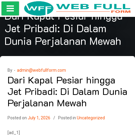
Skip
to
Dari Kapal Pesiar hingga
content
Jet Pribadi: Di ​​Dalam
Dunia Perjalanan Mewah
By -
admin@webfullform.com
Dari Kapal Pesiar hingga
Jet Pribadi: Di ​​Dalam Dunia
Perjalanan Mewah
Posted on
July 1, 2026
Posted in
Uncategorized
[ad_1]