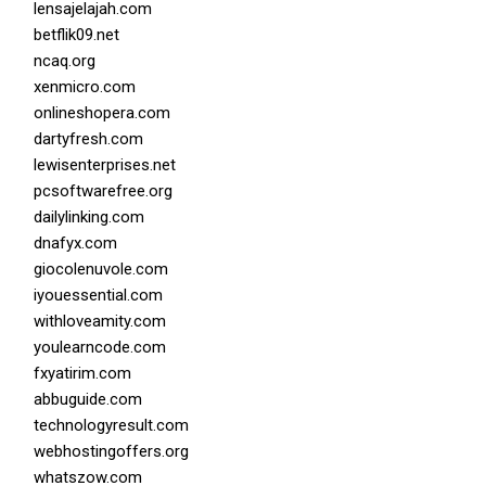
lensajelajah.com
betflik09.net
ncaq.org
xenmicro.com
onlineshopera.com
dartyfresh.com
lewisenterprises.net
pcsoftwarefree.org
dailylinking.com
dnafyx.com
giocolenuvole.com
iyouessential.com
withloveamity.com
youlearncode.com
fxyatirim.com
abbuguide.com
technologyresult.com
webhostingoffers.org
whatszow.com