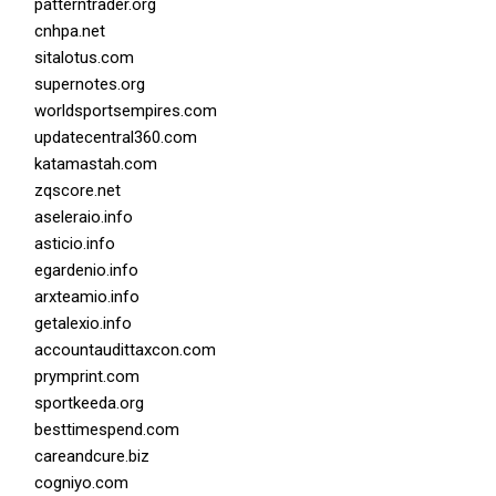
patterntrader.org
cnhpa.net
sitalotus.com
supernotes.org
worldsportsempires.com
updatecentral360.com
katamastah.com
zqscore.net
aseleraio.info
asticio.info
egardenio.info
arxteamio.info
getalexio.info
accountaudittaxcon.com
prymprint.com
sportkeeda.org
besttimespend.com
careandcure.biz
cogniyo.com