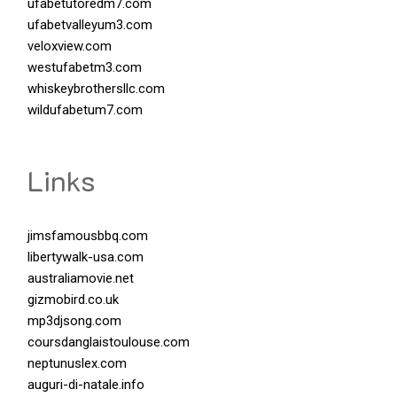
ufabetutoredm7.com
ufabetvalleyum3.com
veloxview.com
westufabetm3.com
whiskeybrothersllc.com
wildufabetum7.com
Links
jimsfamousbbq.com
libertywalk-usa.com
australiamovie.net
gizmobird.co.uk
mp3djsong.com
coursdanglaistoulouse.com
neptunuslex.com
auguri-di-natale.info