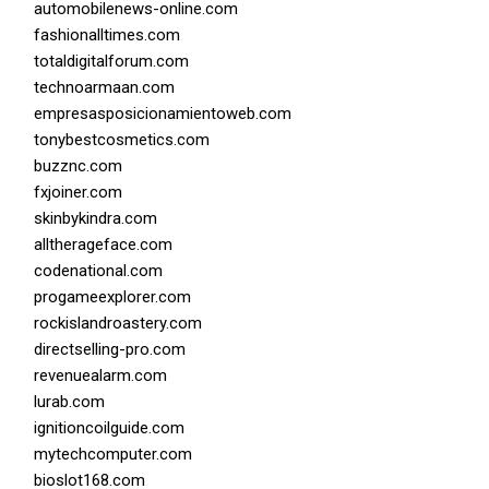
automobilenews-online.com
fashionalltimes.com
totaldigitalforum.com
technoarmaan.com
empresasposicionamientoweb.com
tonybestcosmetics.com
buzznc.com
fxjoiner.com
skinbykindra.com
alltherageface.com
codenational.com
progameexplorer.com
rockislandroastery.com
directselling-pro.com
revenuealarm.com
lurab.com
ignitioncoilguide.com
mytechcomputer.com
bioslot168.com