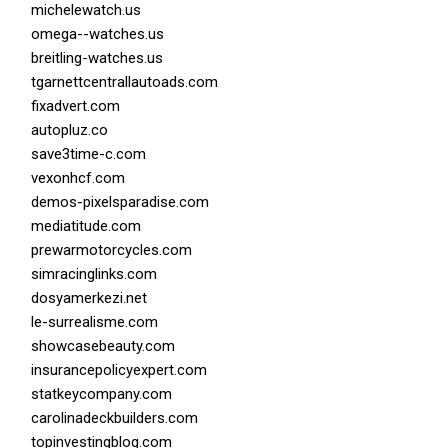
michelewatch.us
omega--watches.us
breitling-watches.us
tgarnettcentrallautoads.com
fixadvert.com
autopluz.co
save3time-c.com
vexonhcf.com
demos-pixelsparadise.com
mediatitude.com
prewarmotorcycles.com
simracinglinks.com
dosyamerkezi.net
le-surrealisme.com
showcasebeauty.com
insurancepolicyexpert.com
statkeycompany.com
carolinadeckbuilders.com
topinvestingblog.com