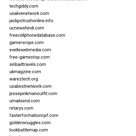
techgiddy.com
usalivenetwork.com
jackpotrushonline.info
ucnewshindi.com
freecellphonedatabase.com
gamersrope.com
exellewebmedia.com
free-gamestop.com
sinbadtravels.com
ukmagzine.com
wareztech.org
usabestnetwork.com
jessepinkmanoutfit.com
umailsend.com
retarys.com
fasterformationcpf.com
goldensnuggles.com
lookbattlemap.com