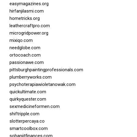
easymagazines.org
hirfanjilasmi.com
hometricks.org
leathercraftpro.com
microgridpower.org
mixiqo.com
needglobe.com
ortocoach.com
passionawe.com
pittsburghpaintingprofessionals.com
plumberryworks.com
psychoterapiawioletanowak.com
quickultimate.com
quirkyquester.com
sexmedicineformen.com
shiftripple.com
slotterpercaya.co
smartcoolbox.com
sohanjitfinances.com