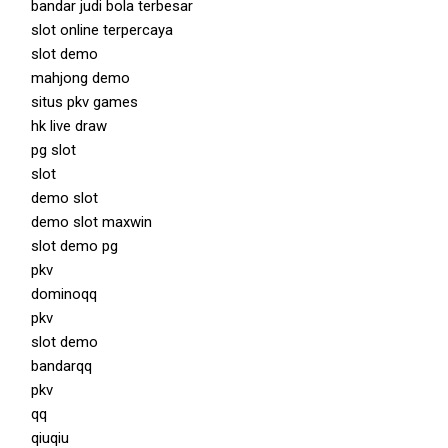
bandar judi bola terbesar
slot online terpercaya
slot demo
mahjong demo
situs pkv games
hk live draw
pg slot
slot
demo slot
demo slot maxwin
slot demo pg
pkv
dominoqq
pkv
slot demo
bandarqq
pkv
qq
qiuqiu