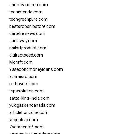
ehomeamerca.com
techintendo.com
techgreenpure.com
bestdropshipstore.com
cartelreviews.com
surfsway.com
nailartproduct.com
digitactseed.com
lvlcraft.com
90secondmoneyloans.com
xenmicro.com
rodrovers.com
tripssolution.com
satta-king-india.com
yukigassencanada.com
articlehorizone.com
yuqqbbzp.com
7betagents6.com
coronavirusuptodate.com