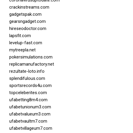
crackinstreams.com
gadgetspak.com
gearsngadget.com
hireseodoctor.com
lapsfit.com
levelup-fast.com
mytreepla.net
pokersimulations.com
replicamanufactory.net
rezultate-loto.info
splendifulous.com
sportsrecords4u.com
topceleberites.com
ufabetting8m4.com
ufabetunionum3.com
ufabetvalueum3.com
ufabetvaultm7.com
ufabetvillageum7.com