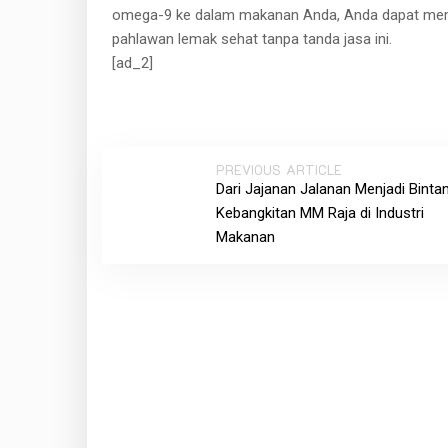
omega-9 ke dalam makanan Anda, Anda dapat memp
pahlawan lemak sehat tanpa tanda jasa ini.
[ad_2]
PREVIOUS ARTICLE
Dari Jajanan Jalanan Menjadi Bintan
Kebangkitan MM Raja di Industri
Makanan