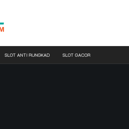
SLOT ANTI RUNGKAD
SLOT GACOR