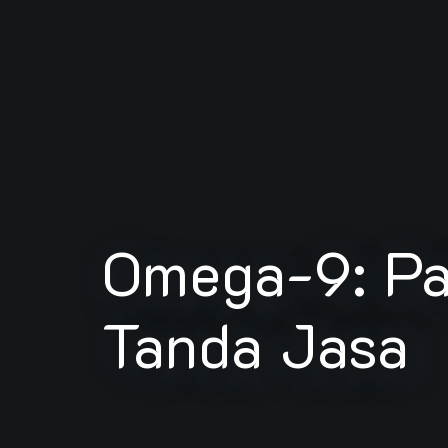
Omega-9: Pa
Tanda Jasa