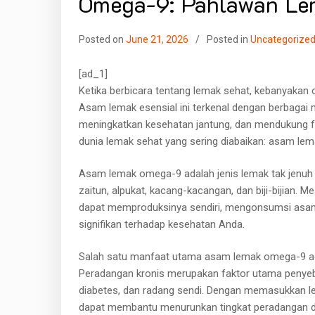
Omega-9: Pahlawan Le
Posted on
June 21, 2026
Posted in
Uncategorize
[ad_1]
Ketika berbicara tentang lemak sehat, kebanyaka
Asam lemak esensial ini terkenal dengan berbagai
meningkatkan kesehatan jantung, dan mendukung fu
dunia lemak sehat yang sering diabaikan: asam le
Asam lemak omega-9 adalah jenis lemak tak jenuh
zaitun, alpukat, kacang-kacangan, dan biji-bijian.
dapat memproduksinya sendiri, mengonsumsi asa
signifikan terhadap kesehatan Anda.
Salah satu manfaat utama asam lemak omega-9 a
Peradangan kronis merupakan faktor utama penyebab
diabetes, dan radang sendi. Dengan memasukkan 
dapat membantu menurunkan tingkat peradangan dan