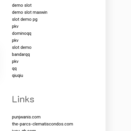
demo slot
demo slot maxwin
slot demo pg
pkv
dominoqq
pkv
slot demo
bandarqq
pkv
qq
qiuqiu
Links
punjwanis.com
the-parcs-clematiscondos.com
jusu-gb.com