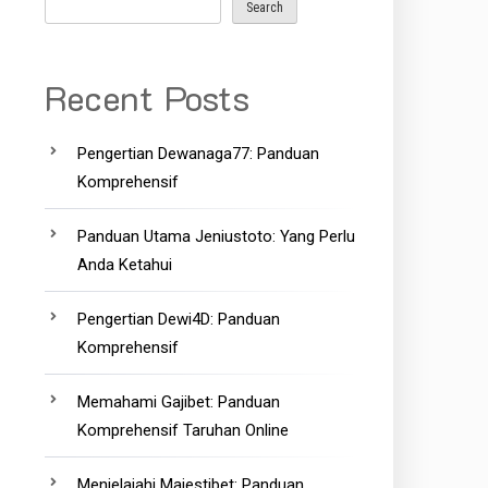
Search
Recent Posts
Pengertian Dewanaga77: Panduan
Komprehensif
Panduan Utama Jeniustoto: Yang Perlu
Anda Ketahui
Pengertian Dewi4D: Panduan
Komprehensif
Memahami Gajibet: Panduan
Komprehensif Taruhan Online
Menjelajahi Majestibet: Panduan